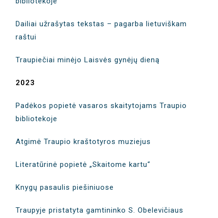
bibliotekoje
Dailiai užrašytas tekstas – pagarba lietuviškam
raštui
Traupiečiai minėjo Laisvės gynėjų dieną
2023
Padėkos popietė vasaros skaitytojams Traupio
bibliotekoje
Atgimė Traupio kraštotyros muziejus
Literatūrinė popietė „Skaitome kartu“
Knygų pasaulis piešiniuose
Traupyje pristatyta gamtininko S. Obelevičiaus