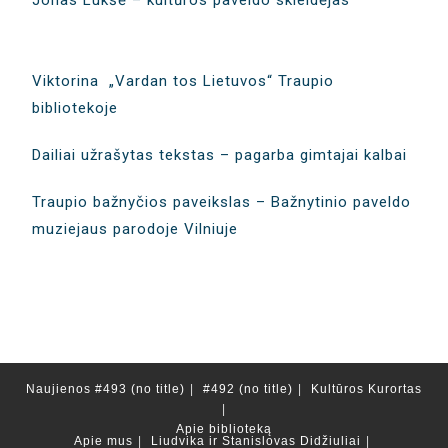
Jonas Lukšė – kultūros paveldo skleidėjas
Viktorina „Vardan tos Lietuvos“ Traupio
bibliotekoje
Dailiai užrašytas tekstas – pagarba gimtajai kalbai
Traupio bažnyčios paveikslas – Bažnytinio paveldo
muziejaus parodoje Vilniuje
Naujienos
#493 (no title)
#492 (no title)
Kultūros Kurortas
Apie biblioteką
Apie mus
Liudvika ir Stanislovas Didžiuliai