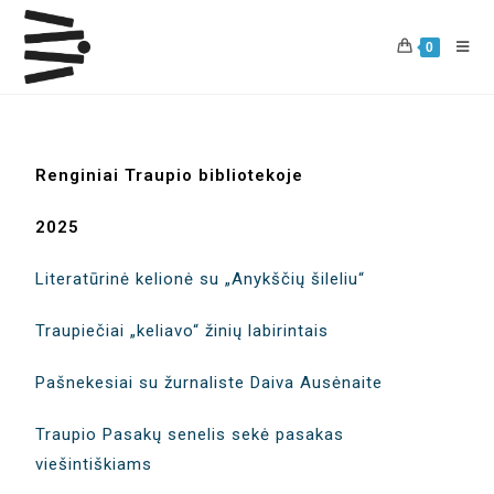
0
Renginiai Traupio bibliotekoje
2025
Literatūrinė kelionė su „Anykščių šileliu“
Traupiečiai „keliavo“ žinių labirintais
Pašnekesiai su žurnaliste Daiva Ausėnaite
Traupio Pasakų senelis sekė pasakas
viešintiškiams