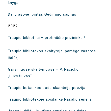
knyga
Dailyraštyje įpintas Gedimino sapnas
2022
Traupio bibliofilai – protmūšio prizininkai!
Traupio bibliotekos skaitytojai pamėgo vasaros
iššūkį
Garsiniuose skaitymuose – V. Račicko
„Lukošiukas“
Traupio botanikos sode skambėjo poezija
Traupio bibliotekoje apsilankė Pasakų senelis