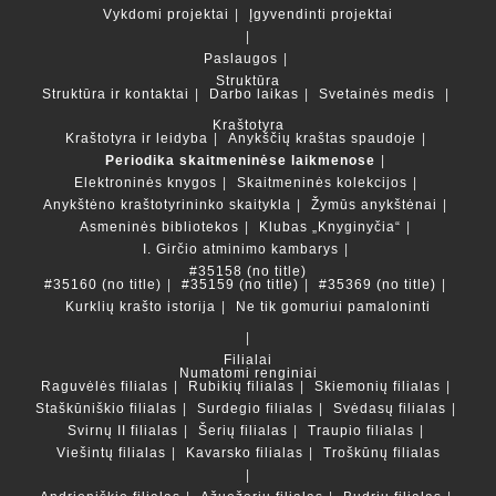
Vykdomi projektai
Įgyvendinti projektai
Paslaugos
Struktūra
Struktūra ir kontaktai
Darbo laikas
Svetainės medis
Kraštotyra
Kraštotyra ir leidyba
Anykščių kraštas spaudoje
Periodika skaitmeninėse laikmenose
Elektroninės knygos
Skaitmeninės kolekcijos
Anykštėno kraštotyrininko skaitykla
Žymūs anykštėnai
Asmeninės bibliotekos
Klubas „Knyginyčia“
I. Girčio atminimo kambarys
#35158 (no title)
#35160 (no title)
#35159 (no title)
#35369 (no title)
Kurklių krašto istorija
Ne tik gomuriui pamaloninti
Filialai
Numatomi renginiai
Raguvėlės filialas
Rubikių filialas
Skiemonių filialas
Staškūniškio filialas
Surdegio filialas
Svėdasų filialas
Svirnų II filialas
Šerių filialas
Traupio filialas
Viešintų filialas
Kavarsko filialas
Troškūnų filialas