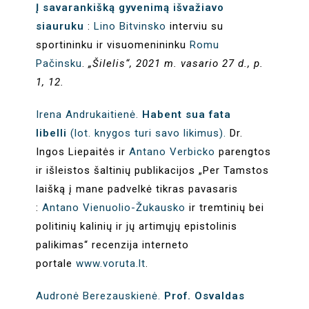
Į savarankišką gyvenimą išvažiavo
siauruku
:
Lino Bitvinsko
interviu su
sportininku ir visuomenininku
Romu
Pačinsku
.
„Šilelis“, 2021 m. vasario 27 d., p.
1, 12.
Irena Andrukaitienė.
Habent sua fata
libelli
(lot. knygos turi savo likimus).
Dr.
Ingos Liepaitės ir
Antano Verbicko
parengtos
ir išleistos šaltinių publikacijos „Per Tamstos
laišką į mane padvelkė tikras pavasaris
:
Antano Vienuolio-Žukausko
ir tremtinių bei
politinių kalinių ir jų artimųjų epistolinis
palikimas“ recenzija interneto
portale
www.voruta.lt
.
Audronė Berezauskienė.
Prof. Osvaldas