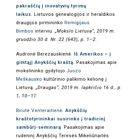
pakraščių į inovatyvių tyrimų
laikus.
Lietuvos genealogijos ir heraldikos
draugijos pirmininko
Remigijaus
Bimbos
interviu.
„Mokslo Lietuva“, 2019 m.
gruodžio 30 d. Nr. 22 (643), p. 1–2.
Audronė Berezauskienė.
Iš Amerikos – į
gimtąjį Anykščių kraštą
.
Pasakojimas apie
mokslininko gydytojo
Juozo
Meškausko
kultūrinio palikimo kelionę į
Lietuvą.
„Draugas“, 2019 m. lapkričio 16 d., p.
1, 10–11.
Birutė Venteraitienė.
Anykščių
kraštotyrininkai susirinko į tradicinį
sambūrį-seminarą
.
Pasakojimas apie
rudeninį Anykščių Teresės Mikeliūnaitės