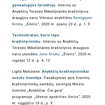
genealogijos tyrinėtoju
.
Interviu su
Anykščių Teresės Mikeliūnaitės kraštotyros
draugijos nariu Vilniaus anykštėnu
Remigijumi
Bimba
.
„Šilelis“, 2020 m. spalio 23 d., p. 1, 9.
Technokratas, kuris tapo
kraštotyrininku.
Interviu su Anykščių
Teresės Mikeliūnaitės kraštotyros draugijos
nariu uteniškiu
Jonu Sriubu
.
„Šilelis“, 2020 m.
rugsėjo 12 d., p. 4, 12.
Ligita Matulienė.
Anykščių kraštotyrininkai
miesto šventėje
.
Pasakojimas apie šventinį
kraštotyrininkų sambūrį, surengtą Miesto
šventės „Anykščiai. Čia gera“
programoje.
„Utenos apskrities žinios“, 2020
m. rugpjūčio 19 d., p. 9.