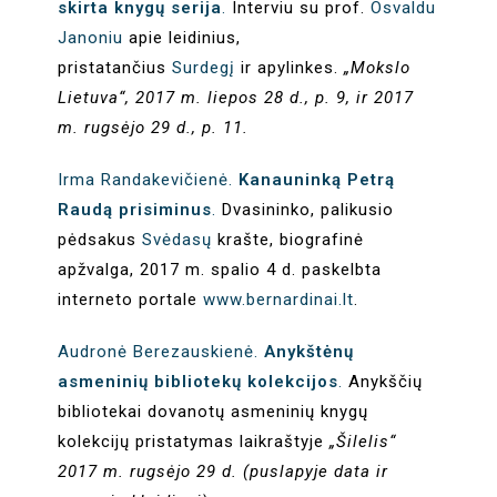
skirta knygų serija
.
Interviu su prof.
Osvaldu
Janoniu
apie leidinius,
pristatančius
Surdegį
ir apylinkes.
„Mokslo
Lietuva“, 2017 m. liepos 28 d., p. 9, ir 2017
m. rugsėjo 29 d., p. 11.
Irma Randakevičienė.
Kanauninką Petrą
Raudą prisiminus
.
Dvasininko, palikusio
pėdsakus
Svėdasų
krašte, biografinė
apžvalga, 2017 m. spalio 4 d. paskelbta
interneto portale
www.bernardinai.lt
.
Audronė Berezauskienė.
Anykštėnų
asmeninių bibliotekų kolekcijos
.
Anykščių
bibliotekai dovanotų asmeninių knygų
kolekcijų pristatymas laikraštyje
„Šilelis“
2017 m. rugsėjo 29 d. (puslapyje data ir