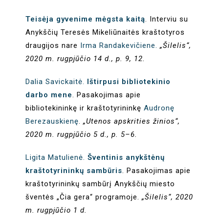
Teisėja gyvenime mėgsta kaitą
. Interviu su
Anykščių Teresės Mikeliūnaitės kraštotyros
draugijos nare
Irma Randakevičiene.
„Šilelis“,
2020 m. rugpjūčio 14 d., p. 9, 12.
Dalia Savickaitė.
Ištirpusi bibliotekinio
darbo mene
. Pasakojimas apie
bibliotekininkę ir kraštotyrininkę
Audronę
Berezauskienę
.
„Utenos apskrities žinios“,
2020 m. rugpjūčio 5 d., p. 5–6.
Ligita Matulienė.
Šventinis anykštėnų
kraštotyrininkų sambūris
.
Pasakojimas apie
kraštotyrininkų sambūrį Anykščių miesto
šventės „Čia gera“ programoje.
„Šilelis“, 2020
m. rugpjūčio 1 d.