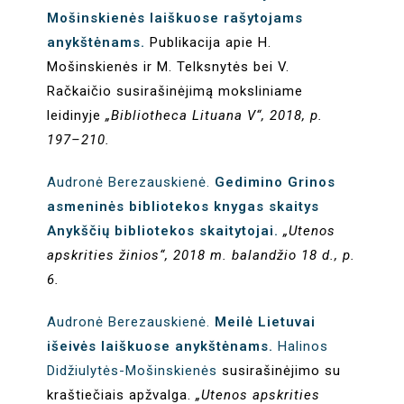
Mošinskienės laiškuose rašytojams
anykštėnams.
Publikacija apie H.
Mošinskienės ir M. Telksnytės bei V.
Račkaičio susirašinėjimą moksliniame
leidinyje
„Bibliotheca Lituana V“, 2018, p.
197–210.
Audronė Berezauskienė.
Gedimino Grinos
asmeninės bibliotekos knygas skaitys
Anykščių bibliotekos skaitytojai.
„Utenos
apskrities žinios“, 2018 m. balandžio 18 d., p.
6.
Audronė Berezauskienė.
Meilė Lietuvai
išeivės laiškuose anykštėnams.
Halinos
Didžiulytės-Mošinskienės
susirašinėjimo su
kraštiečiais apžvalga.
„Utenos apskrities