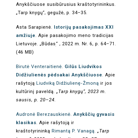
Anykščiuose susibūrusius kraštotyrininkus.
„Tarp knygų“, gegužė, p. 34–35.
Asta Sarapienė.
Istorijų pasakojimas XXI
amžiuje
. Apie pasakojimo meno tradicijas
Lietuvoje. „Būdasׅ“ , 2022 m. Nr. 6, p. 64–71.
(46 MB)
Birutė Venteraitienė
.
Gilūs Liudvikos
Didžiulienės pėdsakai Anykščiuose
. Apie
rašytoją
Liudviką Didžiulienę-Žmoną
ir jos
kultūrinį paveldą.
„Tarp knygų“, 2023 m.
sausis, p. 20–24.
Audronė Berezauskienė
.
Anykščių gyvasis
klasikas
. Apie rašytoją ir
kraštotyrininką
Rimantą P. Vanagą.
„Tarp