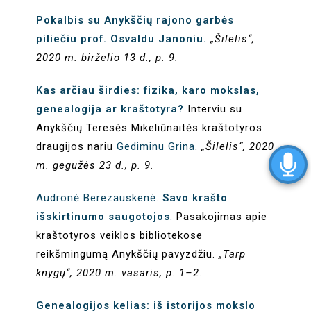
Pokalbis su Anykščių rajono garbės
piliečiu prof. Osvaldu Janoniu.
„Šilelis“,
2020 m. birželio 13 d., p. 9.
Kas arčiau širdies: fizika, karo mokslas,
genealogija ar kraštotyra?
Interviu su
Anykščių Teresės Mikeliūnaitės kraštotyros
draugijos nariu
Gediminu Grina
.
„Šilelis“, 2020
m. gegužės 23 d., p. 9.
Audronė Berezauskenė.
Savo krašto
išskirtinumo saugotojos
.
Pasakojimas apie
kraštotyros veiklos bibliotekose
reikšmingumą Anykščių pavyzdžiu.
„Tarp
knygų“, 2020 m. vasaris, p. 1–2.
Genealogijos kelias: iš istorijos mokslo