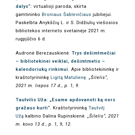
dalys“
:
virtualioji paroda, skirta
gamtininko
Broniaus Šablevičiaus
jubiliejui.
Paskelbta Anykščių L. ir S. Didžiulių viešosios
bibliotekos interneto svetainėje 2021 m.
rugpjūčio 6 d.
Audronė Berezauskienė.
Trys dešimtmečiai
– bibliotekinei veiklai, dešimtmetis –
kalendoriukų rinkimui.
Apie bibliotekininkę ir
kraštotyrininkę
Ligitą Matulienę
.
„Šilelis“,
2021 m. liepos 17 d., p. 1, 9.
Tautvilis Uža: „Esame apdovanoti ką nors
gražaus kurti“.
Kraštotyrininką
Tautvilį
Užą
kalbino Dalina Rupinskienė.
„Šilelis“, 2021
m. kovo 13 d., p. 1, 9, 12.