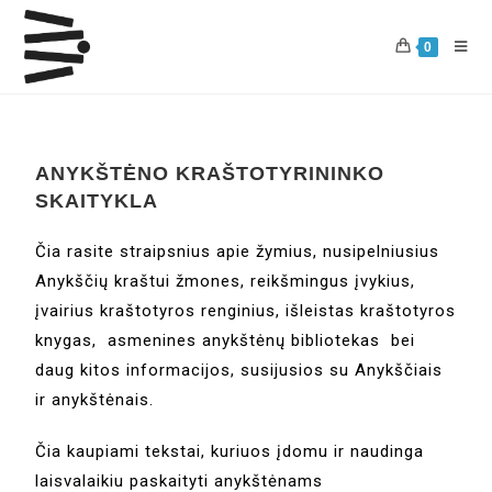
0
ANYKŠTĖNO KRAŠTOTYRININKO
SKAITYKLA
Čia rasite straipsnius apie žymius, nusipelniusius
Anykščių kraštui žmones, reikšmingus įvykius,
įvairius kraštotyros renginius, išleistas kraštotyros
knygas, asmenines anykštėnų bibliotekas bei
daug kitos informacijos, susijusios su Anykščiais
ir anykštėnais.
Čia kaupiami tekstai, kuriuos įdomu ir naudinga
laisvalaikiu paskaityti anykštėnams