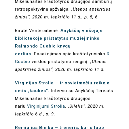
Mikeliūnaitės kraštotyros draugijos sambūrių
retrospektyvinė apžvalga.
„Utenos apskrities
žinios“, 2020 m. lapkričio 11 d., p. 5, 6.
Birutė Venteraitienė.
Anykščių viešojoje
bibliotekoje pristatytas muziejininko
Raimondo Guobio knygų
derlius
.
Pasakojimas apie kraštotyrininko
R.
Guobio
veiklos pristatymo renginį.
„Utenos
apskrities žinios“, 2020 m. lapkričio 11 d.
Virginijus Strolia – ir sovietmečiu reikėjo
dėtis „kaukes“.
Interviu su Anykščių Teresės
Mikeliūnaitės kraštotyros draugijos
nariu
Virginijumi Strolia
.
„Šilelis“, 2020 m.
lapkričio 6 d., p. 9.
Remigijus Bimba – treneris, kuris tapo