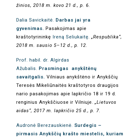
žinios, 2018 m. kovo 21 d., p. 6.
Dalia Savickaitė.
Darbas jai yra
gyvenimas.
Pasakojimas apie
kraštotyrininkę
Ireną Seliukaitę
.
„Respublika“,
2018 m. sausio 5–12 d., p. 12.
Prof. habil. dr. Algirdas
Ažubalis.
Prasmingas anykštėnų
savaitgalis.
Vilniaus anykštėno ir Anykščių
Teresės Mikeliūnaitės kraštotyros draugijos
nario pasakojimas apie lapkričio 18 ir 19 d.
renginius Anykščiuose ir Vilniuje.
„Lietuvos
aidas“, 2017 m. lapkričio 25 d., p. 7.
Audronė Berezauskienė.
Surdegis –
pirmasis Anykščių krašto miestelis, kuriam