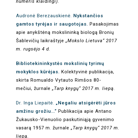
numeris klaidingi).
Audronė Berezauskienė.
Nykstančios
gamtos tyrėjas ir saugotojas.
Pasakojimas
apie anykštėną mokslininką biologą Bronių
Šablevičių laikraštyje
„Mokslo Lietuva“ 2017
m. rugsėjo 4 d.
Bibliotekininkystės mokslinių tyrimų
mokyklos kūrėjas.
Kolektyvinė publikacija,
skirta Romualdo Vytauto Rimšos 80-
mečiui, žurnale
„Tarp knygų“ 2017 m. liepą.
Dr. Inga Liepaitė.
„Negaliu atsigėrėti jūros
amžinu grožiu…“
Publikacija apie Antano
Žukausko-Vienuolio paskutiniąją gyvenimo
vasarą 1957 m. žurnale
„Tarp knygų“ 2017 m.
liepą.