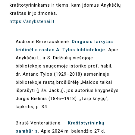
kraštotyrininkams ir tiems, kam įdomus Anykščių
kraštas ir jo žmonės.
https://anykstenai.lt
Audronė Berezauskienė.
Dingusiu laikytas
leidinėlis rastas A. Tylos bibliotekoje.
Apie
Anykščių L. ir S. Didžiulių viešojoje
bibliotekoje saugomoje istoriko prof. habil.
dr. Antano Tylos (1929–2018) asmeninėje
bibliotekoje rastą brošiūrėlę „Maldos taikai
išprašyti (į šv. Jackų), jos autorius knygnešys
Jurgis Bielinis (1846–1918). „Tarp knygų“,
lapkritis, p. 34.
Birutė Venteraitienė.
Kraštotyrininkų
sambūris
.
Apie 2024 m. balandžio 27 d.