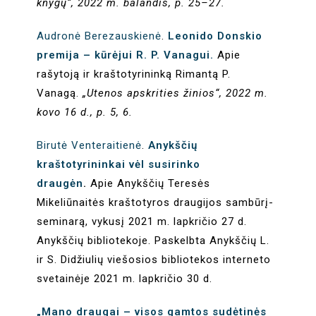
knygų“, 2022 m. balandis, p. 25–27.
Audronė Berezauskienė
.
Leonido Donskio
premija – kūrėjui R. P. Vanagui.
Apie
rašytoją ir kraštotyrininką Rimantą P.
Vanagą.
„Utenos apskrities žinios“, 2022 m.
kovo 16 d., p. 5, 6.
Birutė Venteraitienė
.
Anykščių
kraštotyrininkai vėl susirinko
draugėn
.
Apie Anykščių Teresės
Mikeliūnaitės kraštotyros draugijos sambūrį-
seminarą, vykusį 2021 m. lapkričio 27 d.
Anykščių bibliotekoje. Paskelbta Anykščių L.
ir S. Didžiulių viešosios bibliotekos interneto
svetainėje 2021 m. lapkričio 30 d.
„Mano draugai – visos gamtos sudėtinės