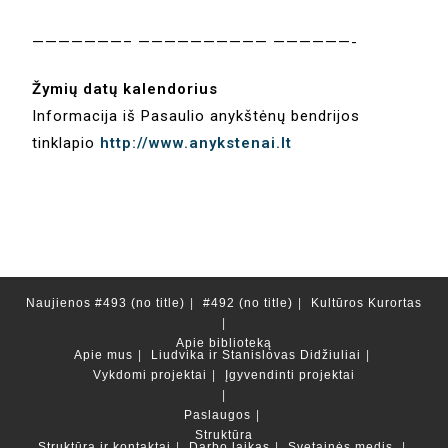
———————– —————————— ——————-
Žymių datų kalendorius
Informacija iš Pasaulio anykštėnų bendrijos
tinklapio
http://www.anykstenai.lt
Naujienos
#493 (no title)
#492 (no title)
Kultūros Kurortas
Apie biblioteką
Apie mus
Liudvika ir Stanislovas Didžiuliai
Vykdomi projektai
Įgyvendinti projektai
Paslaugos
Struktūra
Struktūra ir kontaktai
Darbo laikas
Svetainės medis