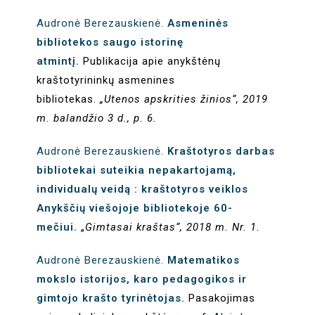
Audronė Berezauskienė.
Asmeninės
bibliotekos saugo istorinę
atmintį.
Publikacija apie anykštėnų
kraštotyrininkų asmenines
bibliotekas.
„Utenos apskrities žinios“, 2019
m. balandžio 3 d., p. 6.
Audronė Berezauskienė.
Kraštotyros darbas
bibliotekai suteikia nepakartojamą,
individualų veidą : kraštotyros veiklos
Anykščių viešojoje bibliotekoje 60-
mečiui.
„
Gimtasai kraštas“, 2018 m. Nr. 1.
Audronė Berezauskienė.
Matematikos
mokslo istorijos, karo pedagogikos ir
gimtojo krašto tyrinėtojas.
Pasakojimas