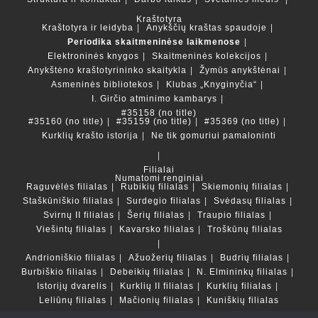
Kraštotyra
Kraštotyra ir leidyba
Anykščių kraštas spaudoje
Periodika skaitmeninėse laikmenose
Elektroninės knygos
Skaitmeninės kolekcijos
Anykštėno kraštotyrininko skaitykla
Žymūs anykštėnai
Asmeninės bibliotekos
Klubas „Knyginyčia“
I. Girčio atminimo kambarys
#35158 (no title)
#35160 (no title)
#35159 (no title)
#35369 (no title)
Kurklių krašto istorija
Ne tik gomuriui pamaloninti
Filialai
Numatomi renginiai
Raguvėlės filialas
Rubikių filialas
Skiemonių filialas
Staškūniškio filialas
Surdegio filialas
Svėdasų filialas
Svirnų II filialas
Šerių filialas
Traupio filialas
Viešintų filialas
Kavarsko filialas
Troškūnų filialas
Andrioniškio filialas
Ažuožerių filialas
Budrių filialas
Burbiškio filialas
Debeikių filialas
N. Elmininkų filialas
Istorijų dvarelis
Kurklių II filialas
Kurklių filialas
Leliūnų filialas
Mačionių filialas
Kuniškių filialas