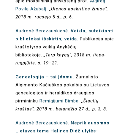
apie mokslininką anykštėną prof.
Algirdą
Povilą Ažubalį.
„Utenos apskrities žinios“,
2018 m. rugsėjo 5 d., p. 6.
Audronė Berezauskienė.
Veikla, suteikianti
bibliotekai išskirtinį veidą.
Publikacija apie
kraštotyros veiklą Anykščių
bibliotekoje.
„Tarp knygų”, 2018 m. liepa-
rugpjūtis, p. 19–21.
Genealogija – tai įdomu.
Žurnalisto
Algimanto Kačiuškos pokalbis su Lietuvos
genealogijos ir heraldikos draugijos
pirmininku
Remigijumi Bimba.
„Šiaulių
kraštas“, 2018 m. balandžio 27 d., p. 3, 8.
Audronė Berezauskienė.
Nepriklausomos
Lietuvos tema Halinos Didžiulytės-