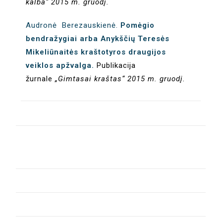
kalba“ 2015 m. gruodį.
Audronė Berezauskienė.
Pomėgio
bendražygiai arba Anykščių Teresės
Mikeliūnaitės kraštotyros draugijos
veiklos apžvalga.
Publikacija
žurnale
„Gimtasai kraštas“ 2015 m. gruodį.