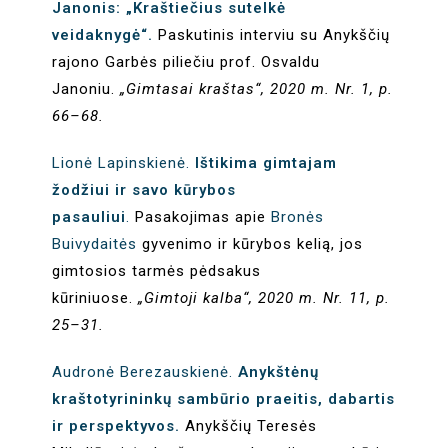
Janonis: „Kraštiečius sutelkė
veidaknygė“.
Paskutinis interviu su Anykščių
rajono Garbės piliečiu prof. Osvaldu
Janoniu.
„Gimtasai kraštas“, 2020 m. Nr. 1, p.
66–68.
Lionė Lapinskienė.
Ištikima gimtajam
žodžiui ir savo kūrybos
pasauliui
.
Pasakojimas apie
Bronės
Buivydaitės
gyvenimo ir kūrybos kelią, jos
gimtosios tarmės pėdsakus
kūriniuose.
„Gimtoji kalba“, 2020 m. Nr. 11, p.
25–31.
Audronė Berezauskienė.
Anykštėnų
kraštotyrininkų sambūrio praeitis, dabartis
ir perspektyvos.
Anykščių Teresės