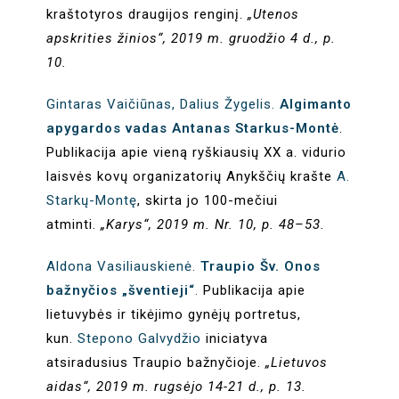
kraštotyros draugijos renginį.
„Utenos
apskrities žinios“, 2019 m. gruodžio 4 d., p.
10.
Gintaras Vaičiūnas, Dalius Žygelis.
Algimanto
apygardos vadas Antanas Starkus-Montė
.
Publikacija apie vieną ryškiausių XX a. vidurio
laisvės kovų organizatorių Anykščių krašte
A.
Starkų-Montę
, skirta jo 100-mečiui
atminti.
„Karys“, 2019 m. Nr. 10, p. 48–53.
Aldona Vasiliauskienė.
Traupio Šv. Onos
bažnyčios „šventieji“
.
Publikacija apie
lietuvybės ir tikėjimo gynėjų portretus,
kun.
Stepono Galvydžio
iniciatyva
atsiradusius Traupio bažnyčioje.
„Lietuvos
aidas“, 2019 m. rugsėjo 14-21 d., p. 13.