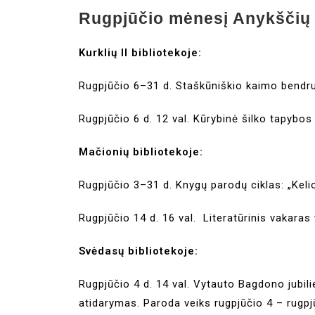
Rugpjūčio mėnesį Anykščių v
Kurklių II bibliotekoje:
Rugpjūčio 6–31 d. Staškūniškio kaimo bend
Rugpjūčio 6 d. 12 val. Kūrybinė šilko tapybo
Mačionių bibliotekoje:
Rugpjūčio 3–31 d. Knygų parodų ciklas: „Keli
Rugpjūčio 14 d. 16 val. Literatūrinis vakara
Svėdasų bibliotekoje:
Rugpjūčio 4 d. 14 val. Vytauto Bagdono jubili
atidarymas. Paroda veiks rugpjūčio 4 – rugpj