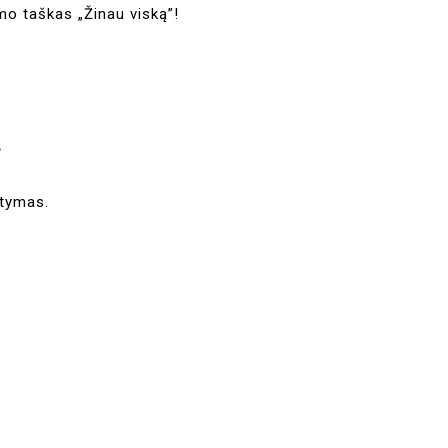
mo taškas „Žinau viską”!
s“
atymas.