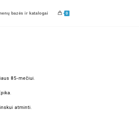
enų bazės ir katalogai
0
riaus 85-mečiui.
Epika.
inskui atminti.