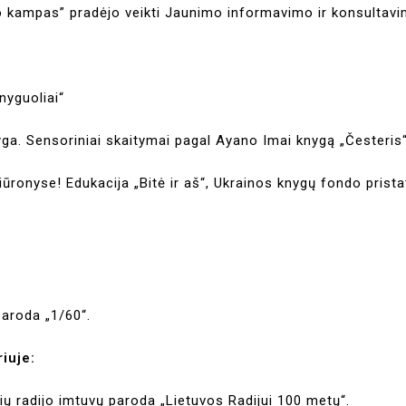
mo kampas” pradėjo veikti Jaunimo informavimo ir konsultavi
Knyguoliai“
nyga. Sensoriniai skaitymai pagal Ayano Imai knygą „Česteri
ūronyse! Edukacija „Bitė ir aš“, Ukrainos knygų fondo prist
paroda „1/60“.
riuje:
nių radijo imtuvų paroda „Lietuvos Radijui 100 metų“.