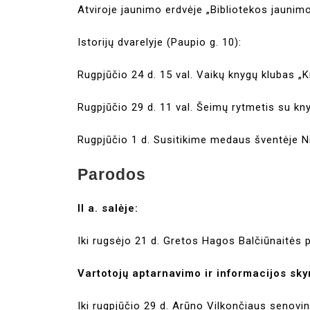
Atviroje jaunimo erdvėje „Bibliotekos jauni
Istorijų dvarelyje (Paupio g. 10):
Rugpjūčio 24 d. 15 val. Vaikų knygų klubas „
Rugpjūčio 29 d. 11 val. Šeimų rytmetis su k
Rugpjūčio 1 d. Susitikime medaus šventėje Ni
Parodos
II a. salėje:
Iki rugsėjo 21 d. Gretos Hagos Balčiūnaitės 
Vartotojų aptarnavimo ir informacijos sky
Iki rugpjūčio 29 d. Arūno Vilkončiaus senovi