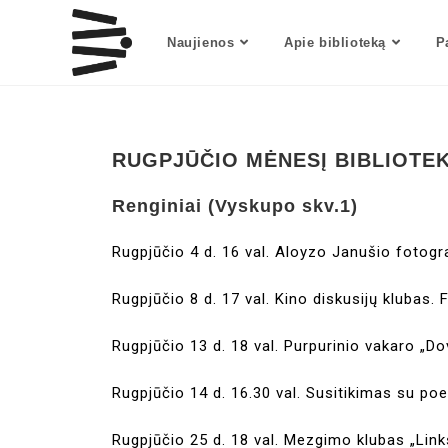
Naujienos
Apie biblioteką
P
RUGPJŪČIO MĖNESĮ BIBLIOTE
Renginiai (Vyskupo skv.1)
Rugpjūčio 4 d. 16 val. Aloyzo Janušio fotogr
Rugpjūčio 8 d. 17 val. Kino diskusijų klubas. 
Rugpjūčio 13 d. 18 val. Purpurinio vakaro „D
Rugpjūčio 14 d. 16.30 val. Susitikimas su poe
Rugpjūčio 25 d. 18 val. Mezgimo klubas „Lin