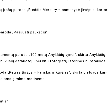
nių įrašų paroda „Freddie Mercury – asmenybė įkvėpusi karta
paroda „Pasijusti paukščiu“.
dokumentų paroda „100 metų Anykščių vynui“, skirta Anykščių
uvusių darbuotojų bei kitų fotografų istorinės nuotraukos, d
da „Petras Biržys – kariškis ir kūrėjas“, skirta Lietuvos kar
0-osioms gimimo metinėms.
pjūtis”