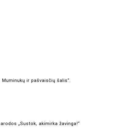
a:
: Muminukų ir pašvaisčių šalis“.
 parodos „Sustok, akimirka žavinga!“