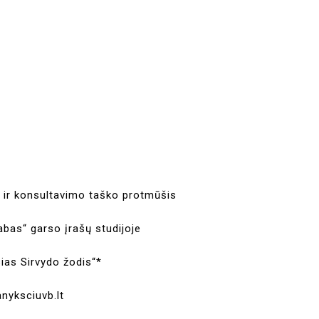
s
o ir konsultavimo taško protmūšis
labas“ garso įrašų studijoje
sias Sirvydo žodis“*
anyksciuvb.lt