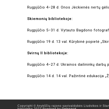
Rugpjūčio 4–28 d. Onos Jėckienės nertų gėli
Skiemonių bibliotekoje:
Rugpjūčio 5–31 d. Vytauto Bagdono fotograf
Rugpjūčio 19 d. 13 val. Kūrybinė popietė „Sk
Svirnų II bibliotekoje:
Rugpjūčio 4–27 d. Ukrainos dailininkų darbų
Rugpjūčio 14 d. 14 val. Pažintinė edukacija „Žo
Copyright © Anykščių rajono savivaldybės Liudvikos ir Stan
biblioteka 2022 Powered by
Getspace