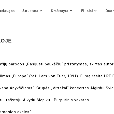
aslaugos
Struktūra
Kraštotyra
Filialai
Duom
KOJE
afijų parodos „Pasijusti paukščiu“ pristatymas, skirtas auto
Filmas „Europa“ (rež. Lars von Trier, 1991). Filmą rasite LRT 
ovana Anykščiams“. Grupės „Vitražai“ koncertas Algirdui Svid
tu, rašytoju Alvydu Šlepiku | Purpurinis vakaras.
ksmosios akelės“.