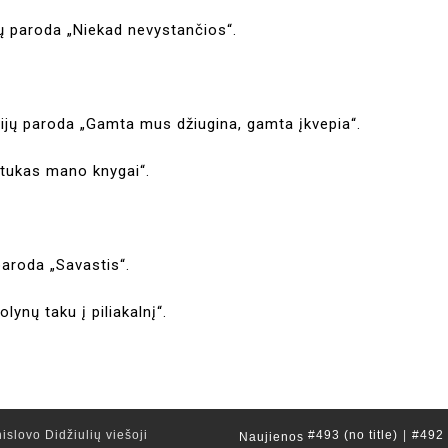
ų paroda „Niekad nevystančios“.
ijų paroda „Gamta mus džiugina, gamta įkvepia“.
irtukas mano knygai“.
 paroda „Savastis“.
lynų taku į piliakalnį“.
islovo Didžiulių viešoji
#493 (no title)
#492 (
Naujienos