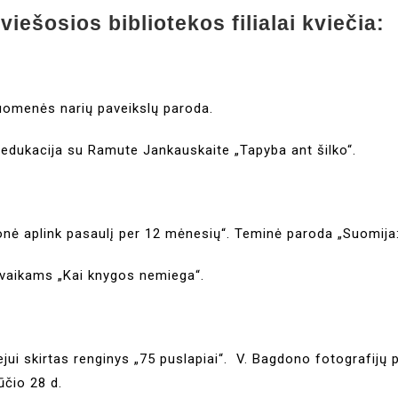
iešosios bibliotekos filialai kvieči
ruomenės narių paveikslų paroda.
s edukacija su Ramute Jankauskaite „Tapyba ant šilko“.
onė aplink pasaulį per 12 mėnesių“. Teminė paroda „Suomija
s vaikams „Kai knygos nemiega“.
ejui skirtas renginys „75 puslapiai“. V. Bagdono fotografijų
ūčio 28 d.