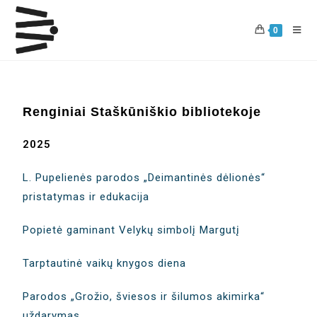
0
Renginiai Staškūniškio bibliotekoje
2025
L. Pupelienės parodos „Deimantinės dėlionės“
pristatymas ir edukacija
Popietė gaminant Velykų simbolį Margutį
Tarptautinė vaikų knygos diena
Parodos „Grožio, šviesos ir šilumos akimirka“
uždarymas