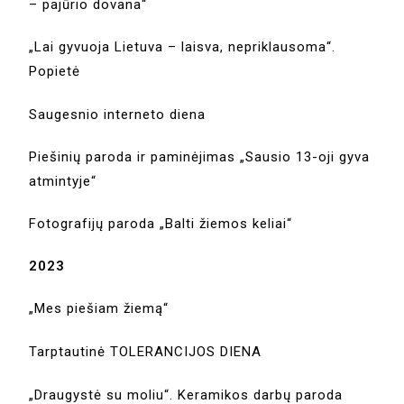
– pajūrio dovana“
„Lai gyvuoja Lietuva – laisva, nepriklausoma“.
Popietė
Saugesnio interneto diena
Piešinių paroda ir paminėjimas „Sausio 13-oji gyva
atmintyje“
Fotografijų paroda „Balti žiemos keliai“
2023
„Mes piešiam žiemą“
Tarptautinė TOLERANCIJOS DIENA
„Draugystė su moliu“. Keramikos darbų paroda