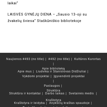
laikai“
LAISVĖS GYNĖJŲ DIENA – „Sausio 13-oji su
žvakelių šviesa“ Staškūniškio bibliotekoje
Naujienos
#493 (no title)
#492 (no title)
Kultūros Kurortas
Apie biblioteką
Apie mus
Liudvika ir Stanislovas Didžiuliai
Vykdomi projektai
Įgyvendinti projektai
Paslaugos
Struktūra
Struktūra ir kontaktai
Darbo laikas
Svetainės medis
Kraštotyra
Kraštotyra ir leidyba
Anykščių kraštas spaudoje