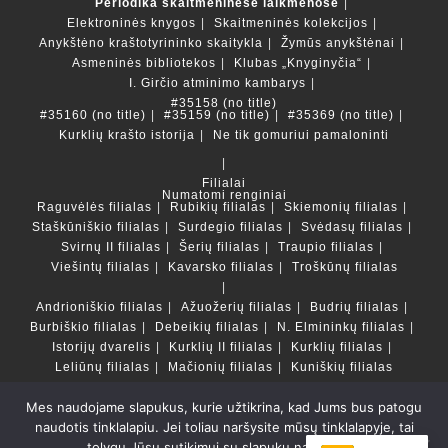
Periodika skaitmeninėse laikmenose
Elektroninės knygos
Skaitmeninės kolekcijos
Anykštėno kraštotyrininko skaitykla
Žymūs anykštėnai
Asmeninės bibliotekos
Klubas „Knyginyčia“
I. Girčio atminimo kambarys
#35158 (no title)
#35160 (no title)
#35159 (no title)
#35369 (no title)
Kurklių krašto istorija
Ne tik gomuriui pamaloninti
Filialai
Numatomi renginiai
Raguvėlės filialas
Rubikių filialas
Skiemonių filialas
Staškūniškio filialas
Surdegio filialas
Svėdasų filialas
Svirnų II filialas
Šerių filialas
Traupio filialas
Viešintų filialas
Kavarsko filialas
Troškūnų filialas
Andrioniškio filialas
Ažuožerių filialas
Budrių filialas
Burbiškio filialas
Debeikių filialas
N. Elmininkų filialas
Istorijų dvarelis
Kurklių II filialas
Kurklių filialas
Leliūnų filialas
Mačionių filialas
Kuniškių filialas
Mes naudojame slapukus, kurie užtikrina, kad Jums bus patogu
Duomenų bazės ir katalogai
naudotis tinklalapiu. Jei toliau naršysite mūsų tinklalapyje, tai
LT
tolygu Jūsų sutikimui su slapukų naudojimu.