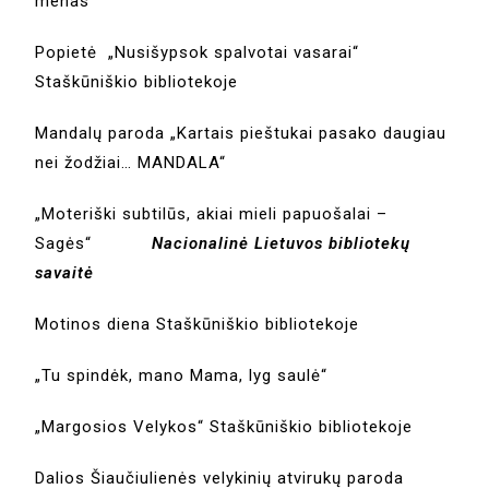
menas“
Popietė „Nusišypsok spalvotai vasarai“
Staškūniškio bibliotekoje
Mandalų paroda „Kartais pieštukai pasako daugiau
nei žodžiai… MANDALA“
„Moteriški subtilūs, akiai mieli papuošalai –
Sagės“
Nacionalinė Lietuvos bibliotekų
savaitė
Motinos diena Staškūniškio bibliotekoje
„Tu spindėk, mano Mama, lyg saulė“
„Margosios Velykos“ Staškūniškio bibliotekoje
Dalios Šiaučiulienės velykinių atvirukų paroda