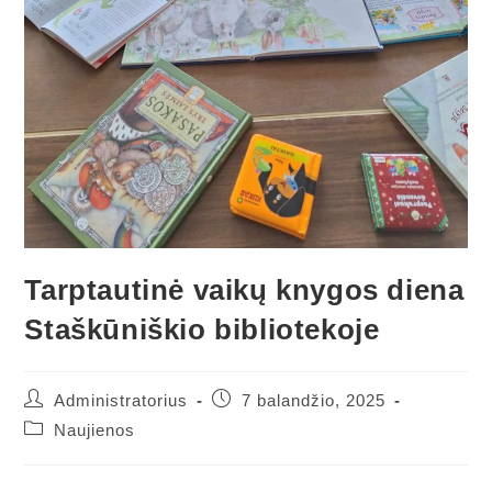
Tarptautinė vaikų knygos diena
Staškūniškio bibliotekoje
Post
Post
Administratorius
7 balandžio, 2025
author:
published:
Post
Naujienos
category: