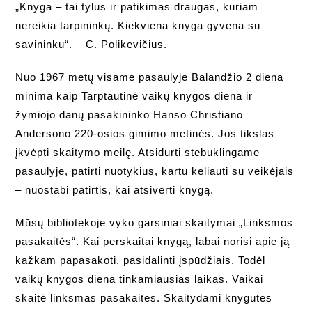
„Knyga – tai tylus ir patikimas draugas, kuriam
nereikia tarpininkų. Kiekviena knyga gyvena su
savininku“. – C. Polikevičius.
Nuo 1967 metų visame pasaulyje Balandžio 2 diena
minima kaip Tarptautinė vaikų knygos diena ir
žymiojo danų pasakininko Hanso Christiano
Andersono 220-osios gimimo metinės. Jos tikslas –
įkvėpti skaitymo meilę. Atsidurti stebuklingame
pasaulyje, patirti nuotykius, kartu keliauti su veikėjais
– nuostabi patirtis, kai atsiverti knygą.
Mūsų bibliotekoje vyko garsiniai skaitymai „Linksmos
pasakaitės“. Kai perskaitai knygą, labai norisi apie ją
kažkam papasakoti, pasidalinti įspūdžiais. Todėl
vaikų knygos diena tinkamiausias laikas. Vaikai
skaitė linksmas pasakaites. Skaitydami knygutes