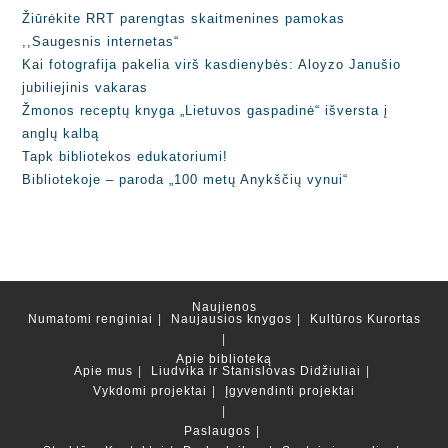
Žiūrėkite RRT parengtas skaitmenines pamokas
,,Saugesnis internetas“
Kai fotografija pakelia virš kasdienybės: Aloyzo Janušio
jubiliejinis vakaras
Žmonos receptų knyga „Lietuvos gaspadinė“ išversta į
anglų kalbą
Tapk bibliotekos edukatoriumi!
Bibliotekoje – paroda „100 metų Anykščių vynui“
Naujienos
Numatomi renginiai
Naujausios knygos
Kultūros Kurortas
Apie biblioteką
Apie mus
Liudvika ir Stanislovas Didžiuliai
Vykdomi projektai
Įgyvendinti projektai
Paslaugos