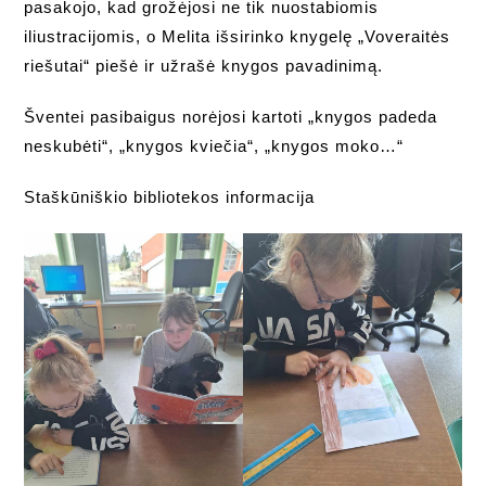
pasakojo, kad grožėjosi ne tik nuostabiomis
iliustracijomis, o Melita išsirinko knygelę „Voveraitės
riešutai“ piešė ir užrašė knygos pavadinimą.
Šventei pasibaigus norėjosi kartoti „knygos padeda
neskubėti“, „knygos kviečia“, „knygos moko…“
Staškūniškio bibliotekos informacija