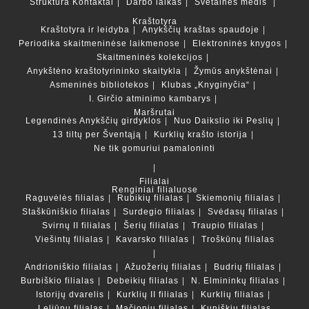
Struktūra
Kontaktai
Darbo laikas
Svetainės medis
Kraštotyra
Kraštotyra ir leidyba
Anykščių kraštas spaudoje
Periodika skaitmeninėse laikmenose
Elektroninės knygos
Skaitmeninės kolekcijos
Anykštėno kraštotyrininko skaitykla
Žymūs anykštėnai
Asmeninės bibliotekos
Klubas „Knyginyčia“
I. Girčio atminimo kambarys
Maršrutai
Legendinės Anykščių girdyklos
Nuo Daikslio iki Peslių
13 tiltų per Šventąją
Kurklių krašto istorija
Ne tik gomuriui pamaloninti
Filialai
Renginiai filialuose
Raguvėlės filialas
Rubikių filialas
Skiemonių filialas
Staškūniškio filialas
Surdegio filialas
Svėdasų filialas
Svirnų II filialas
Šerių filialas
Traupio filialas
Viešintų filialas
Kavarsko filialas
Troškūnų filialas
Andrioniškio filialas
Ažuožerių filialas
Budrių filialas
Burbiškio filialas
Debeikių filialas
N. Elmininkų filialas
Istorijų dvarelis
Kurklių II filialas
Kurklių filialas
Leliūnų filialas
Mačionių filialas
Kuniškių filialas