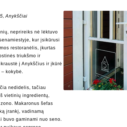
 5, Anykščiai
onių, neprireiks nė lėktuvo
senamiestyje, kur įsikūrusi
mos restoranėlis, įkurtas
stinės triukšmo ir
kraustė į Anykščius ir įkūrė
a – kokybė.
čia nedidelis, tačiau
 vietinių ingredientų,
sezono. Makaronus šefas
ą įrankį, vadinamą
nai buvo gaminami nuo seno.