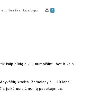
enų bazės ir katalogai
0
k kaip būdą alkiui numalšinti, bet ir kaip
 Anykščių kraštą. Žemėlapyje – 10 labai
ir čia įsikūrusių žmonių pasakojimus.