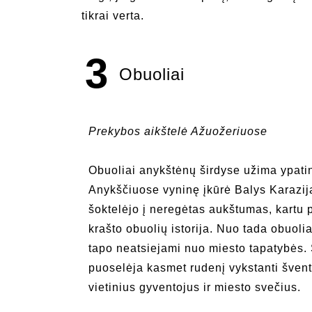
tikrai verta.
3
Obuoliai
Prekybos aikštelė Ažuožeriuose
Obuoliai anykštėnų širdyse užima ypatin
Anykščiuose vyninę įkūrė Balys Karazij
šoktelėjo į neregėtas aukštumas, kartu pr
krašto obuolių istorija. Nuo tada obuolia
tapo neatsiejami nuo miesto tapatybės. Ši
puoselėja kasmet rudenį vykstanti švent
vietinius gyventojus ir miesto svečius.