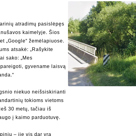
arinių atradimų pasislėpęs
anušavos kaimelyje. Šios
 net „Google“ žemėlapiuose.
mums atsakė: „Rašykite
kai sako: „Mes
pareigoti, gyvename laisvą
anda.“
snio niekuo neišsiskirianti
tandartinių tokioms vietoms
ieš 30 metų, tačiau iš
išaugo į kaimo parduotuvę.
pinių – jie vis dar yra