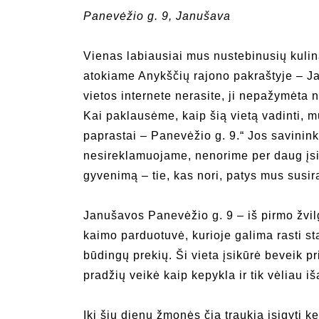
Panevėžio g. 9, Janušava
Vienas labiausiai mus nustebinusių kulin
atokiame Anykščių rajono pakraštyje – J
vietos internete nerasite, ji nepažymėta
Kai paklausėme, kaip šią vietą vadinti, 
paprastai – Panevėžio g. 9.“ Jos savinin
nesireklamuojame, nenorime per daug įsi
gyvenimą – tie, kas nori, patys mus susir
Janušavos Panevėžio g. 9 – iš pirmo žvilg
kaimo parduotuvė, kurioje galima rasti s
būdingų prekių. Ši vieta įsikūrė beveik pr
pradžių veikė kaip kepykla ir tik vėliau 
Iki šių dienų žmonės čia traukia įsigyti ke