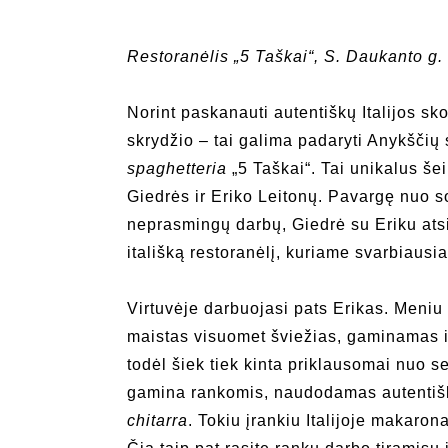
Restoranėlis „5 Taškai“, S. Daukanto g.
Norint paskanauti autentiškų Italijos sk
skrydžio – tai galima padaryti Anykščių 
spaghetteria
„5 Taškai“. Tai unikalus šei
Giedrės ir Eriko Leitonų. Pavargę nuo so
neprasmingų darbų, Giedrė su Eriku atsi
itališką restoranėlį, kuriame svarbiausi
Virtuvėje darbuojasi pats Erikas. Meniu 
maistas visuomet šviežias, gaminamas iš
todėl šiek tiek kinta priklausomai nuo 
gamina rankomis, naudodamas autentišk
chitarra
. Tokiu įrankiu Italijoje makaro