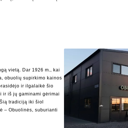
gą vietą. Dar 1926 m., kai
a, obuolių supirkimo kainos
asidėjo ir ilgalaikė šio
i ir iš jų gaminami gėrimai
ą tradiciją iki šiol
ė – Obuolinės, suburianti