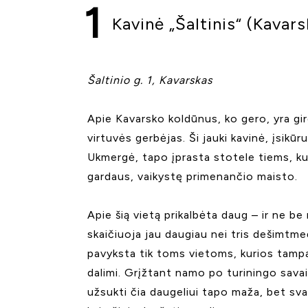
1
Kavinė „Šaltinis“ (Kavar
Šaltinio g. 1, Kavarskas
Apie Kavarsko koldūnus, ko gero, yra gir
virtuvės gerbėjas. Ši jauki kavinė, įsikūr
Ukmergė, tapo įprasta stotele tiems, ku
gardaus, vaikystę primenančio maisto.
Apie šią vietą prikalbėta daug – ir ne be
skaičiuoja jau daugiau nei tris dešimtmeči
pavyksta tik toms vietoms, kurios tamp
dalimi. Grįžtant namo po turiningo sava
užsukti čia daugeliui tapo maža, bet svarb