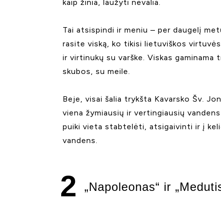
kaip žinia, laužyti nevalia.
Tai atsispindi ir meniu – per daugelį met
rasite viską, ko tikisi lietuviškos virtuv
ir virtinukų su varške. Viskas gaminama t
skubos, su meile.
Beje, visai šalia trykšta Kavarsko Šv. Jon
viena žymiausių ir vertingiausių vandens
puiki vieta stabtelėti, atsigaivinti ir į kel
vandens.
2
„Napoleonas“ ir „Meduti