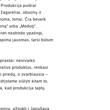
 Produkcija puikiai
 žagarėliai, obuolių ir
inoma, tortai. Čia beveik
oną“ arba „Medutį“.
 net neatrodo ypatingi,
 apima jausmas, tarsi būtum
prastai: nesivaiko
ralius produktus, renkasi
o priedų, o svarbiausia –
rįstame siūlyti kitam to,
, kad produkcija taptų
epinių, užsukti į Janušavą