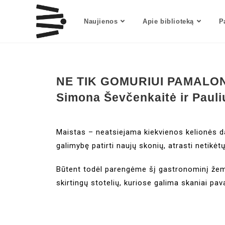
Naujienos
Apie biblioteką
P
NE TIK GOMURIUI PAMALON
Simona Ševčenkaitė ir Pauli
Maistas – neatsiejama kiekvienos kelionės dali
galimybę patirti naujų skonių, atrasti netikėt
Būtent todėl parengėme šį gastronominį žemėl
skirtingų stotelių, kuriose galima skaniai pava