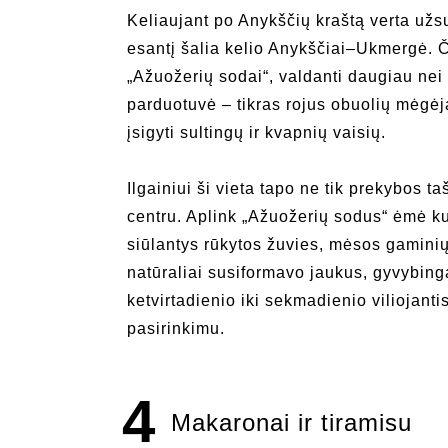
Keliaujant po Anykščių kraštą verta užs
esantį šalia kelio Anykščiai–Ukmergė. Č
„Ažuožerių sodai“, valdanti daugiau nei
parduotuvė – tikras rojus obuolių mėgėj
įsigyti sultingų ir kvapnių vaisių.
Ilgainiui ši vieta tapo ne tik prekybos ta
centru. Aplink „Ažuožerių sodus“ ėmė kur
siūlantys rūkytos žuvies, mėsos gaminių,
natūraliai susiformavo jaukus, gyvybing
ketvirtadienio iki sekmadienio viliojant
pasirinkimu.
4
Makaronai ir tiramisu