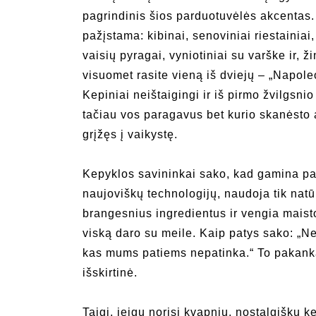
pagrindinis šios parduotuvėlės akcentas.
pažįstama: kibinai, senoviniai riestainiai,
vaisių pyragai, vyniotiniai su varške ir, ž
visuomet rasite vieną iš dviejų – „Napole
Kepiniai neištaigingi ir iš pirmo žvilgsnio
tačiau vos paragavus bet kurio skanėsto
grįžęs į vaikystę.
Kepyklos savininkai sako, kad gamina pa
naujoviškų technologijų, naudoja tik natū
brangesnius ingredientus ir vengia maist
viską daro su meile. Kaip patys sako: „Ned
kas mums patiems nepatinka.“ To pakanka
išskirtinė.
Taigi, jeigu norisi kvapnių, nostalgiškų k