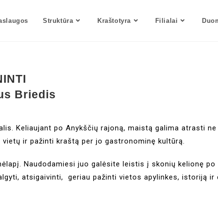
aslaugos
Struktūra
Kraštotyra
Filialai
Duom
INTI
us Briedis
s. Keliaujant po Anykščių rajoną, maistą galima atrasti ne ti
ų vietų ir pažinti kraštą per jo gastronominę kultūrą.
apį. Naudodamiesi juo galėsite leistis į skonių kelionę po
lgyti, atsigaivinti, geriau pažinti vietos apylinkes, istoriją 