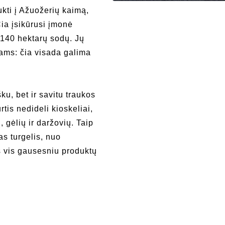
ukti į Ažuožerių kaimą,
ia įsikūrusi įmonė
 140 hektarų sodų. Jų
ams: čia visada galima
šku, bet ir savitu traukos
tis nedideli kioskeliai,
 gėlių ir daržovių. Taip
as turgelis, nuo
is vis gausesniu produktų