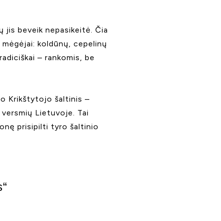
ų jis beveik nepasikeitė. Čia
ės mėgėjai: koldūnų, cepelinų
radiciškai – rankomis, be
o Krikštytojo šaltinis –
 versmių Lietuvoje. Tai
ionę prisipilti tyro šaltinio
s“