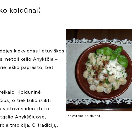
sko koldūnai)
dėjęs kiekvienas lietuviškos
usi netoli kelio Anykščiai–
rie ieško paprasto, bet
 reikalo. Koldūninė
us, o tiek laiko išlikti
a vietovės identiteto
Kavarsko koldūnai
itgalio Anykščiuose,
ia tradicija. O tradicijų,