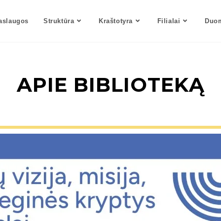
aslaugos
Struktūra
Kraštotyra
Filialai
Duom
APIE BIBLIOTEKĄ