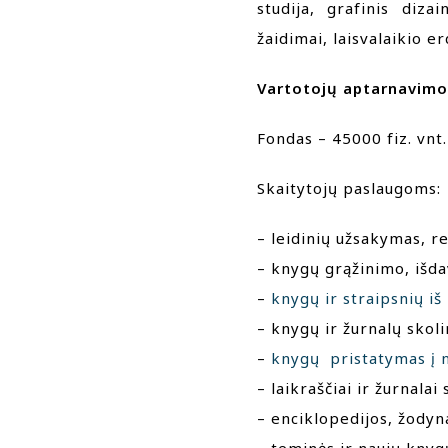
studija, grafinis dizai
žaidimai, laisvalaikio er
Vartotojų aptarnavimo 
Fondas – 45000 fiz. vnt. 
Skaitytojų paslaugoms:
– leidinių užsakymas, r
– knygų grąžinimo, išda
–
knygų ir straipsnių i
– knygų ir žurnalų skol
–
knygų pristatymas į 
– laikraščiai ir žurnala
– enciklopedijos, žodyna