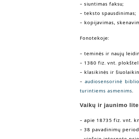
– siuntimas faksu;
– teksto spausdinimas;
– kopijavimas, skenavi
Fonotekoje:
– teminės ir naujų leid
– 1380 fiz. vnt. plokšte
– klasikinės ir šiuolaik
–
audiosensorinė biblio
turintiems asmenims
.
Vaikų ir jaunimo lit
– apie 18735 fiz. vnt. 
– 38 pavadinimų periodi
– viešojo interneto pr