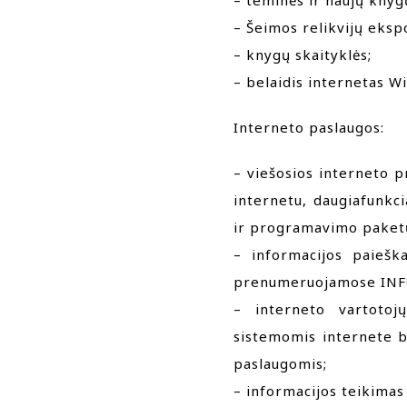
– teminės ir naujų knyg
– Šeimos relikvijų ekspo
– knygų skaityklės;
– belaidis internetas Wi
Interneto paslaugos:
– viešosios interneto p
internetu, daugiafunkc
ir programavimo paketų
– informacijos paieška
prenumeruojamose INFO
– interneto vartotoj
sistemomis internete bi
paslaugomis;
– informacijos teikimas 