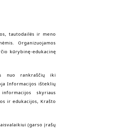
dos, tautodailės ir meno
monėmis. Organizuojamos
irčio kūrybinę-edukacinę
is nuo rankraščių iki
a Informacijos išteklių
informacijos skyriaus
os ir edukacijos, Krašto
aisvalaikiui (garso įrašų