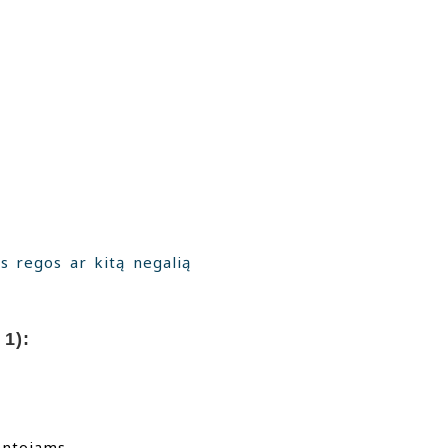
s regos ar kitą negalią
 1):
entojams.