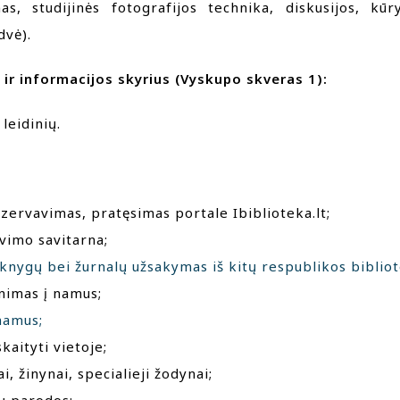
nas, studijinės fotografijos technika, diskusijos, kū
dvė).
ir informacijos skyrius (Vyskupo skveras 1):
leidinių.
ezervavimas, pratęsimas portale Ibiblioteka.lt;
vimo savitarna;
š knygų bei žurnalų užsakymas iš kitų respublikos biblio
inimas į namus;
namus;
i skaityti vietoje;
i, žinynai, specialieji žodynai;