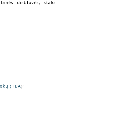
rybinės dirbtuvės, stalo
tekų (TBA
);