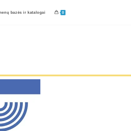
enų bazės ir katalogai
0