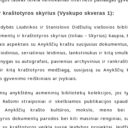
 kraštotyros skyrius (Vyskupo skveras 1):
dybės Liudvikos ir Stanislovo Didžiulių viešosios bibli
mentų ir kraštotyros skyrius (toliau – Skyrius) kaupia, t
itais aspektais su Anykščių kraštu susijusius dokumentu
iodinius, serialinius leidinius, lankstinukus ir kitą smul
nygas su autografais, pavienius archyvinius ir rankraš
 ir kitą kraštotyros medžiagą, susijusią su Anykščių k
 gyvenimo reiškiniais ar įvykiais.
ių anykštėnų asmeninių bibliotekų kolekcijos, jos ty
 Rašomi straipsniai ir skelbiamos publikacijos spau
ius Anykščių krašto kultūros, mokslo, meno bei 
ros dokumentų parodos bei kiti masiniai renginiai, su
 su kraštotyros veikla susiję leidybos projektai, leid