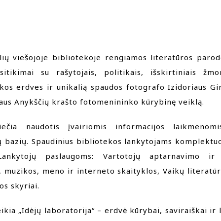
ulių viešojoje bibliotekoje rengiamos literatūros paro
itikimai su rašytojais, politikais, išskirtiniais ž
kos erdves ir unikalią spaudos fotografo Izidoriaus G
aus Anykščių krašto fotomenininko kūrybinę veiklą.
viečia naudotis įvairiomis informacijos laikmenom
bazių. Spaudinius bibliotekos lankytojams komplektuoj
ankytojų paslaugoms: Vartotojų aptarnavimo ir 
muzikos, meno ir interneto skaityklos, Vaikų literatūr
s skyriai.
ikia „Idėjų laboratorija“ – erdvė kūrybai, saviraiškai ir l