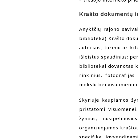
Krašto dokumentų ir
Anykščių rajono savival
biblioteka) Krašto doku
autoriais, turiniu ar k
išleistus spaudinius: per
bibliotekai dovanotas k
rinkinius, fotografijas
mokslu bei visuomeninio
Skyriuje kaupiamos žym
pristatomi visuomenei.
žymius, nusipelnius
organizuojamos kraštoty
specifika, įgyvendinami