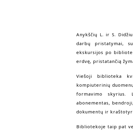
Anykščių L. ir S. Didži
darbų pristatymai, sus
ekskursijos po bibliote
erdvę, pristatančią žym
Viešoji biblioteka k
kompiuterinių duomenų 
formavimo skyrius. L
abonementas, bendroji, 
dokumentų ir kraštotyro
Bibliotekoje taip pat ve