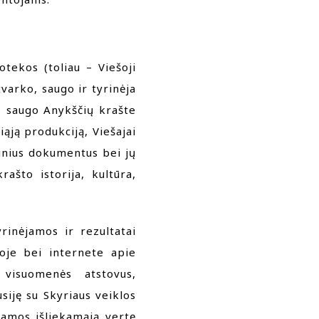
otekos (toliau – Viešoji
varko, saugo ir tyrinėja
s, saugo Anykščių krašte
kiąją produkciją, Viešajai
tinius dokumentus bei jų
rašto istorija, kultūra,
rinėjamos ir rezultatai
doje bei internete apie
visuomenės atstovus,
siję su Skyriaus veiklos
žiamos išliekamąją vertę