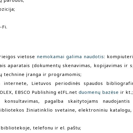
ų parodos;
zicija;
-Fi.
rieigos vietose
nemokamai galima naudotis
: kompiuteri
iais aparatais (dokumentų skenavimas, kopijavimas ir s
 technine įranga ir programomis;
 internete, Lietuvos periodinės spaudos bibliografi
LEX, EBSCO Publishing eIFL.net
duomenų bazėse
ir kt.;
ų konsultavimas, pagalba skaitytojams naudojantis 
bliotekos žiniatinklio svetaine, elektroniniu katalogu
bibliotekoje, telefonu ir el. paštu;