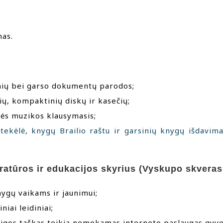
mas.
inių bei garso dokumentų parodos;
lių, kompaktinių diskų ir kasečių;
inės muzikos klausymasis;
tekėlė, knygų Brailio raštu ir garsinių knygų išdavima
eratūros ir edukacijos skyrius (Vyskupo skveras
knygų vaikams ir jaunimui;
niai leidiniai;
ieigos taškas teikia nemokamas interneto paslaugas gyv