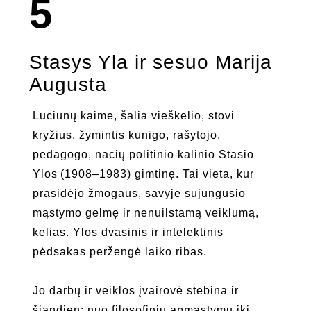
5
Stasys Yla ir sesuo Marija
Augusta
Luciūnų kaime, šalia vieškelio, stovi
kryžius, žymintis kunigo, rašytojo,
pedagogo, nacių politinio kalinio Stasio
Ylos (1908–1983) gimtinę. Tai vieta, kur
prasidėjo žmogaus, savyje sujungusio
mąstymo gelmę ir nenuilstamą veiklumą,
kelias. Ylos dvasinis ir intelektinis
pėdsakas peržengė laiko ribas.
Jo darbų ir veiklos įvairovė stebina ir
šiandien: nuo filosofinių apmąstymų iki