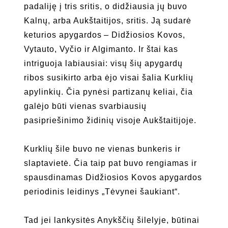
padaliję į tris sritis, o didžiausia jų buvo
Kalnų, arba Aukštaitijos, sritis. Ją sudarė
keturios apygardos – Didžiosios Kovos,
Vytauto, Vyčio ir Algimanto. Ir štai kas
intriguoja labiausiai: visų šių apygardų
ribos susikirto arba ėjo visai šalia Kurklių
apylinkių. Čia pynėsi partizanų keliai, čia
galėjo būti vienas svarbiausių
pasipriešinimo židinių visoje Aukštaitijoje.
Kurklių šile buvo ne vienas bunkeris ir
slaptavietė. Čia taip pat buvo rengiamas ir
spausdinamas Didžiosios Kovos apygardos
periodinis leidinys „Tėvynei šaukiant“.
Tad jei lankysitės Anykščių šilelyje, būtinai