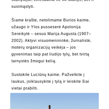
susimąstyti.
Šiame krašte, netolimame Burios kaime,
užaugo ir Ylos pusseserė Apolonija
Sereikytė – sesuo Marija Augusta (1907–
2002). Aktyvi visuomenininkė, žurnalistė,
moterų organizacijų veikėja – jos
gyvenimas taip pat liudijo tylų, bet tvirtą
tarnystės žmogui kelią.
Sustokite Luciūnų kaime. Pažvelkite į
laukus, įsiklausykite į tylą ir leiskite šiai
vietai prabilti.