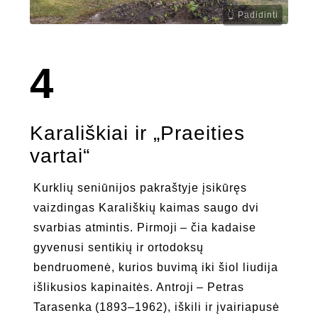
4
Karališkiai ir „Praeities
vartai“
Kurklių seniūnijos pakraštyje įsikūręs
vaizdingas Karališkių kaimas saugo dvi
svarbias atmintis. Pirmoji – čia kadaise
gyvenusi sentikių ir ortodoksų
bendruomenė, kurios buvimą iki šiol liudija
išlikusios kapinaitės. Antroji – Petras
Tarasenka (1893–1962), iškili ir įvairiapusė