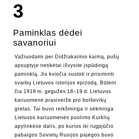
3
Paminklas dėdei
savanoriui
Važiuodami per Didžiakaimio kaimą, pušų
apsuptyje netikėtai išvysite įspūdingą
paminklą. Jis kviečia sustoti ir prisiminti
svarbų Lietuvos istorijos epizodą. Būtent
čia 1919 m. gegužės 18–19 d. Lietuvos
kariuomenė prasiveržė pro bolševikų
gretas. Tai buvo reikšminga ir sėkminga
Lietuvos kariuomenės puolimo Kurklių
apylinkėse dalis, po kurios iki rugpjūčio
pabaigos Sovietų Rusijos pajėgos buvo