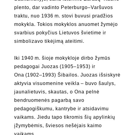
plento, dar vadinto Peterburgo–Varšuvos
traktu, nuo 1936 m. stovi buvusi pradžios
mokykla. Tokios mokyklos anuomet žymėjo
svarbius pokyčius Lietuvos švietime ir
simbolizavo tikėjimą ateitimi.
Iki 1940 m. šioje mokykloje dirbo žymūs
pedagogai Juozas (1905–1953) ir
Ona (1902–1993) Šibailos. Juozas išsiskyrė
aktyvia visuomenine veikla – buvo šaulys,
jaunalietuvis, skautas, o Ona pelnė
bendruomenės pagarbą savo
pedagogiškumu, kantrybe ir atsidavimu
vaikams. Jiedu tapo tikromis šių apylinkių
įžymybėmis, šviesos nešėjais kaimo
vaikams.