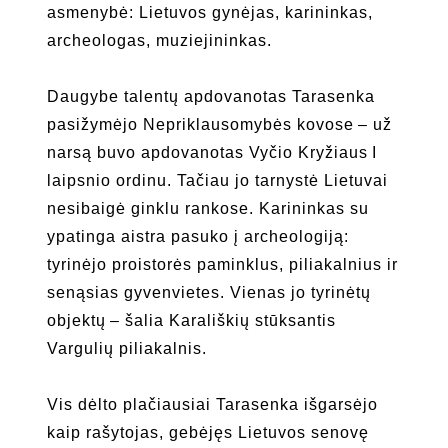
asmenybė: Lietuvos gynėjas, karininkas,
archeologas, muziejininkas.
Daugybe talentų apdovanotas Tarasenka
pasižymėjo Nepriklausomybės kovose – už
narsą buvo apdovanotas Vyčio Kryžiaus I
laipsnio ordinu. Tačiau jo tarnystė Lietuvai
nesibaigė ginklu rankose. Karininkas su
ypatinga aistra pasuko į archeologiją:
tyrinėjo proistorės paminklus, piliakalnius ir
senąsias gyvenvietes. Vienas jo tyrinėtų
objektų – šalia Karališkių stūksantis
Vargulių piliakalnis.
Vis dėlto plačiausiai Tarasenka išgarsėjo
kaip rašytojas, gebėjęs Lietuvos senovę