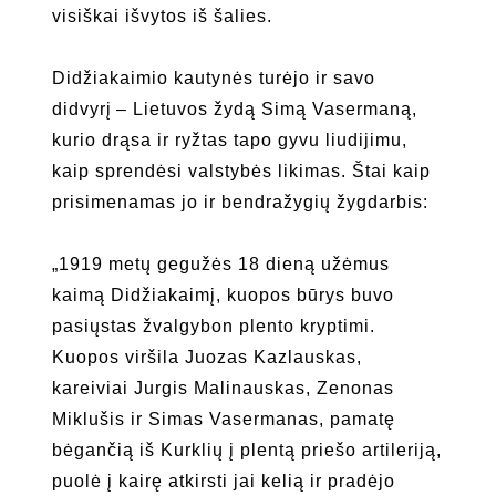
visiškai išvytos iš šalies.
Didžiakaimio kautynės turėjo ir savo
didvyrį – Lietuvos žydą Simą Vasermaną,
kurio drąsa ir ryžtas tapo gyvu liudijimu,
kaip sprendėsi valstybės likimas. Štai kaip
prisimenamas jo ir bendražygių žygdarbis:
„1919 metų gegužės 18 dieną užėmus
kaimą Didžiakaimį, kuopos būrys buvo
pasiųstas žvalgybon plento kryptimi.
Kuopos viršila Juozas Kazlauskas,
kareiviai Jurgis Malinauskas, Zenonas
Miklušis ir Simas Vasermanas, pamatę
bėgančią iš Kurklių į plentą priešo artileriją,
puolė į kairę atkirsti jai kelią ir pradėjo