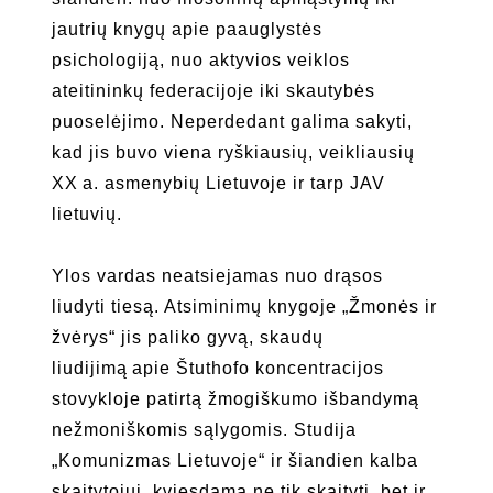
jautrių knygų apie paauglystės
psichologiją, nuo aktyvios veiklos
ateitininkų federacijoje iki skautybės
puoselėjimo. Neperdedant galima sakyti,
kad jis buvo viena ryškiausių, veikliausių
XX a. asmenybių Lietuvoje ir tarp JAV
lietuvių.
Ylos vardas neatsiejamas nuo drąsos
liudyti tiesą. Atsiminimų knygoje „Žmonės ir
žvėrys“ jis paliko gyvą, skaudų
liudijimą apie Štuthofo koncentracijos
stovykloje patirtą žmogiškumo išbandymą
nežmoniškomis sąlygomis. Studija
„Komunizmas Lietuvoje“ ir šiandien kalba
skaitytojui, kviesdama ne tik skaityti, bet ir