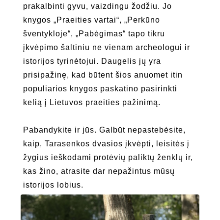
prakalbinti gyvu, vaizdingu žodžiu. Jo
knygos „Praeities vartai“, „Perkūno
šventykloje“, „Pabėgimas“ tapo tikru
įkvėpimo šaltiniu ne vienam archeologui ir
istorijos tyrinėtojui. Daugelis jų yra
prisipažinę, kad būtent šios anuomet itin
populiarios knygos paskatino pasirinkti
kelią į Lietuvos praeities pažinimą.
Pabandykite ir jūs. Galbūt nepastebėsite,
kaip, Tarasenkos dvasios įkvėpti, leisitės į
žygius ieškodami protėvių paliktų ženklų ir,
kas žino, atrasite dar nepažintus mūsų
istorijos lobius.