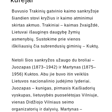
Buvusio Trakinių gatvinio kaimo sankryžoje
šiandien stovi kryžius ir kaimo atminimui
skirtas akmuo. Trakiniai – kaimas žvaigždė,
Lietuvai išauginęs daugybę žymių
asmenybių. Sustokime prie vienos
iškiliausių čia subrendusių giminių – Kuktų.
Netoli šios sankryžos užaugo du broliai –
Juozapas (1873–1942) ir Martynas (1875–
1956) Kuktos. Abu jie buvo itin veiklūs
Lietuvos nacionalinio judėjimo lyderiai.
Juozapas – kunigas, pirmasis Kaišiadorių
vyskupas, lietuvybės puoselėtojas Vilniuje,
vienas Didžiojo Vilniaus seimo
organizatorių ir dalyvių. Martynas –