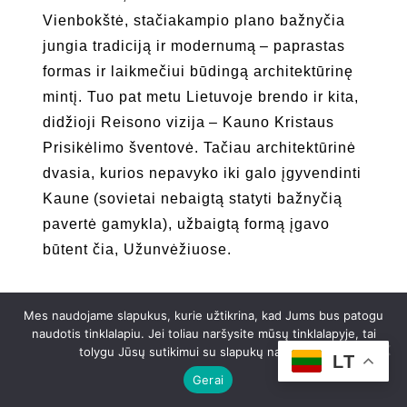
Vienbokštė, stačiakampio plano bažnyčia
jungia tradiciją ir modernumą – paprastas
formas ir laikmečiui būdingą architektūrinę
mintį. Tuo pat metu Lietuvoje brendo ir kita,
didžioji Reisono vizija – Kauno Kristaus
Prisikėlimo šventovė. Tačiau architektūrinė
dvasia, kurios nepavyko iki galo įgyvendinti
Kaune (sovietai nebaigtą statyti bažnyčią
pavertė gamykla), užbaigtą formą įgavo
būtent čia, Užunvėžiuose.
Į bažnyčią veda medžių alėja, tarsi
Mes naudojame slapukus, kurie užtikrina, kad Jums bus patogu
kvietimas sustoti. Aplink tvyranti laukų
naudotis tinklalapiu. Jei toliau naršysite mūsų tinklalapyje, tai
ramybė saugo šią vietą nuo skubos ir
tolygu Jūsų sutikimui su slapukų naudojimu.
LT
triukšmo. Gal todėl Užunvėžių bažnyčia
Gerai
laikoma viena jaukiausių šventovių visoje