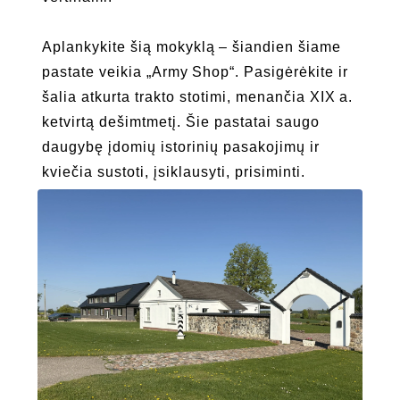
Aplankykite šią mokyklą – šiandien šiame
pastate veikia „Army Shop“. Pasigėrėkite ir
šalia atkurta trakto stotimi, menančia XIX a.
ketvirtą dešimtmetį. Šie pastatai saugo
daugybę įdomių istorinių pasakojimų ir
kviečia sustoti, įsiklausyti, prisiminti.