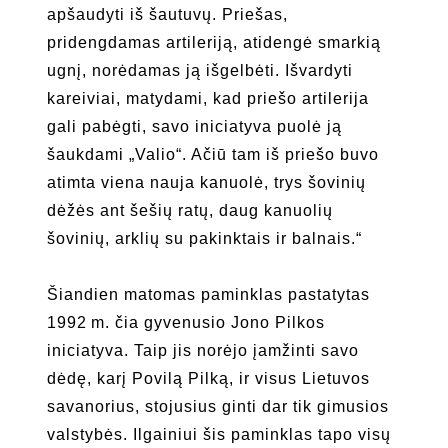
apšaudyti iš šautuvų. Priešas,
pridengdamas artileriją, atidengė smarkią
ugnį, norėdamas ją išgelbėti. Išvardyti
kareiviai, matydami, kad priešo artilerija
gali pabėgti, savo iniciatyva puolė ją
šaukdami „Valio“. Ačiū tam iš priešo buvo
atimta viena nauja kanuolė, trys šovinių
dėžės ant šešių ratų, daug kanuolių
šovinių, arklių su pakinktais ir balnais.“
Šiandien matomas paminklas pastatytas
1992 m. čia gyvenusio Jono Pilkos
iniciatyva. Taip jis norėjo įamžinti savo
dėdę, karį Povilą Pilką, ir visus Lietuvos
savanorius, stojusius ginti dar tik gimusios
valstybės. Ilgainiui šis paminklas tapo visų