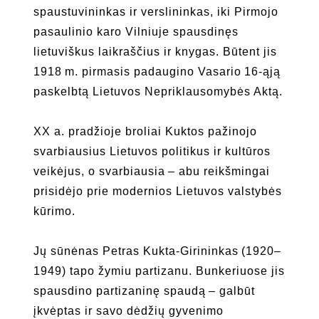
spaustuvininkas ir verslininkas, iki Pirmojo
pasaulinio karo Vilniuje spausdinęs
lietuviškus laikraščius ir knygas. Būtent jis
1918 m. pirmasis padaugino Vasario 16-ąją
paskelbtą Lietuvos Nepriklausomybės Aktą.
XX a. pradžioje broliai Kuktos pažinojo
svarbiausius Lietuvos politikus ir kultūros
veikėjus, o svarbiausia – abu reikšmingai
prisidėjo prie modernios Lietuvos valstybės
kūrimo.
Jų sūnėnas Petras Kukta-Girininkas (1920–
1949) tapo žymiu partizanu. Bunkeriuose jis
spausdino partizaninę spaudą – galbūt
įkvėptas ir savo dėdžių gyvenimo