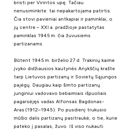
bristi per Virintos upę. Tačiau
nenusiminkite: tai nepakartojama patirtis.
Čia stovi pavieniai antkapiai ir paminklai, o
jų centre – XXI a. pradžioje pastatytas
paminklas 1945 m. čia žuvusiems
partizanams.
Būtent 1945 m. birželio 27 d. Trakinių kaime
įvyko didžiausios kautynės Anykščių krašte
tarp Lietuvos partizanų ir Sovietų Sąjungos
pajėgų. Daugiau kaip šimto partizanų
junginiui vadovavo bebaimiais išpuoliais
pagarsėjęs vadas Alfonsas Bagdonas-
Aras (1912–1945). Po pusdienį trukusio
mūšio dalis partizanų pasitraukė, o tie, kurie
pateko į pasalas, žuvo. Iš viso nukauti