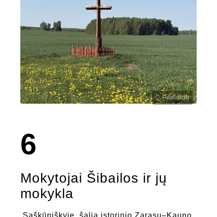
6
Mokytojai Šibailos ir jų
mokykla
Saškūniškyje, šalia istorinio Zarasų–Kauno