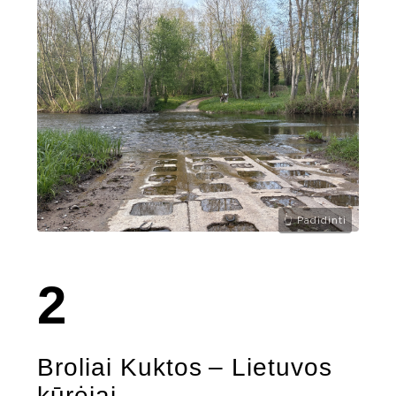
2
Broliai Kuktos – Lietuvos
kūrėjai