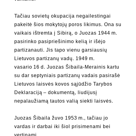
Tačiau sovietų okupacija negailestingai
pakeitė šios mokytojų poros likimus. Ona su
vaikais ištremta į Sibirą, o Juozas 1944 m.
pasirinko pasipriešinimo kelią ir išėjo
partizanauti. Jis tapo vienu garsiausių
Lietuvos partizanų vadų. 1949 m.
vasario 16 d. Juozas Šibaila-Merainis kartu
su dar septyniais partizanų vadais pasirašė
Lietuvos laisvės kovos sąjūdžio Tarybos
Deklaraciją – dokumentą, liudijusį
nepalaužiamą tautos valią siekti laisvės.
Juozas Šibaila žuvo 1953 m., tačiau jo
vardas ir darbai iki šiol prisimenami bei
vertinami.