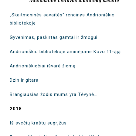
Nacionalinė Lietuvos bibliotekų savaitė
„Skaitmeninės savaitės“ renginys Andrioniškio
bibliotekoje
Gyvenimas, paskirtas gamtai ir žmogui
Andrioniškio bibliotekoje aminėjome Kovo 11-ąją
Andrioniškiečiai išvarė žiemą
Dzin ir gitara
Brangiausias žodis mums yra Tėvynė…
2018
Iš svečių kraštų sugrįžus