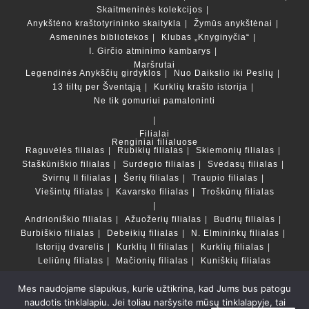
Skaitmeninės kolekcijos
Anykštėno kraštotyrininko skaitykla
Žymūs anykštėnai
Asmeninės bibliotekos
Klubas „Knyginyčia“
I. Girčio atminimo kambarys
Maršrutai
Legendinės Anykščių girdyklos
Nuo Daikslio iki Peslių
13 tiltų per Šventąją
Kurklių krašto istorija
Ne tik gomuriui pamaloninti
Filialai
Renginiai filialuose
Raguvėlės filialas
Rubikių filialas
Skiemonių filialas
Staškūniškio filialas
Surdegio filialas
Svėdasų filialas
Svirnų II filialas
Šerių filialas
Traupio filialas
Viešintų filialas
Kavarsko filialas
Troškūnų filialas
Andrioniškio filialas
Ažuožerių filialas
Budrių filialas
Burbiškio filialas
Debeikių filialas
N. Elmininkų filialas
Istorijų dvarelis
Kurklių II filialas
Kurklių filialas
Leliūnų filialas
Mačionių filialas
Kuniškių filialas
Mes naudojame slapukus, kurie užtikrina, kad Jums bus patogu
Duomenų bazės ir katalogai
naudotis tinklalapiu. Jei toliau naršysite mūsų tinklalapyje, tai
LT