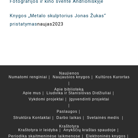
Fotografijos ir kino šventė Andrioniškyje
Knygos „Metalo skulptorius Jonas Žukas“
pristatymas
naujas2023
Naujienos
Numatomi renginiai
Naujausios knygos
Kultūros Kurortas
Apie biblioteką
Apie mus
Liudvika ir Stanislovas Didžiuliai
Vykdomi projektai
Įgyvendinti projektai
Paslaugos
Struktūra
Kontaktai
Darbo laikas
Svetainės medis
Kraštotyra
Kraštotyra ir leidyba
Anykščių kraštas spaudoje
Periodika skaitmeninėse laikmenose
Elektroninės knygos