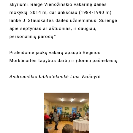
skyriumi. Baigė Vienožinskio vakarinę dailės
mokyklą. 2014 m, dar anksčiau (1984-1990 m)
lankė J. Stauskaitės dailės užsiėmimus. Surengė
apie septynias ar aštuonias, ir daugiau,
personalinių parodų.”
Praleidome jaukų vakarą apsupti Reginos
Morkūnaitės tapybos darbų ir įdomių pašnekesių.
Andrioniškio bibliotekinikė Lina Vaišnytė