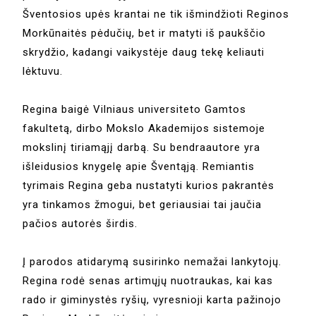
Šventosios upės krantai ne tik išmindžioti Reginos
Morkūnaitės pėdučių, bet ir matyti iš paukščio
skrydžio, kadangi vaikystėje daug tekę keliauti
lėktuvu.
Regina baigė Vilniaus universiteto Gamtos
fakultetą, dirbo Mokslo Akademijos sistemoje
mokslinį tiriamąjį darbą. Su bendraautore yra
išleidusios knygelę apie Šventąją. Remiantis
tyrimais Regina geba nustatyti kurios pakrantės
yra tinkamos žmogui, bet geriausiai tai jaučia
pačios autorės širdis.
Į parodos atidarymą susirinko nemažai lankytojų.
Regina rodė senas artimųjų nuotraukas, kai kas
rado ir giminystės ryšių, vyresnioji karta pažinojo