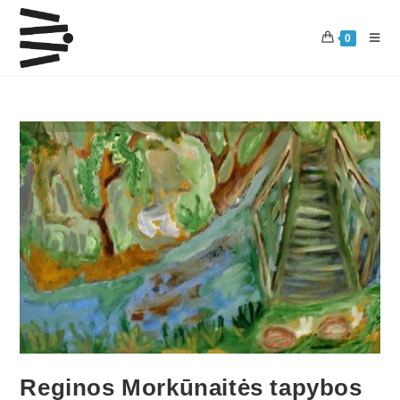
0
Reginos Morkūnaitės tapybos