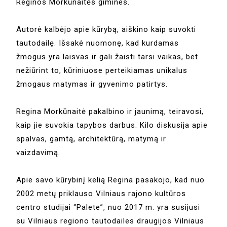
Reginos Morkūnaitės gimines.
Autorė kalbėjo apie kūrybą, aiškino kaip suvokti
tautodailę. Išsakė nuomonę, kad kurdamas
žmogus yra laisvas ir gali žaisti tarsi vaikas, bet
nežiūrint to, kūriniuose perteikiamas unikalus
žmogaus matymas ir gyvenimo patirtys.
Regina Morkūnaitė pakalbino ir jaunimą, teiravosi,
kaip jie suvokia tapybos darbus. Kilo diskusija apie
spalvas, gamtą, architektūrą, matymą ir
vaizdavimą.
Apie savo kūrybinį kelią Regina pasakojo, kad nuo
2002 metų priklauso Vilniaus rajono kultūros
centro studijai “Palete”, nuo 2017 m. yra susijusi
su Vilniaus regiono tautodailes draugijos Vilniaus