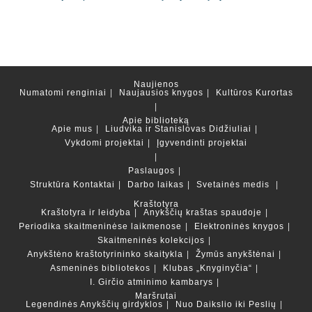
Naujienos
Numatomi renginiai
Naujausios knygos
Kultūros Kurortas
Apie biblioteką
Apie mus
Liudvika ir Stanislovas Didžiuliai
Vykdomi projektai
Įgyvendinti projektai
Paslaugos
Struktūra
Kontaktai
Darbo laikas
Svetainės medis
Kraštotyra
Kraštotyra ir leidyba
Anykščių kraštas spaudoje
Periodika skaitmeninėse laikmenose
Elektroninės knygos
Skaitmeninės kolekcijos
Anykštėno kraštotyrininko skaitykla
Žymūs anykštėnai
Asmeninės bibliotekos
Klubas „Knyginyčia“
I. Girčio atminimo kambarys
Maršrutai
Legendinės Anykščių girdyklos
Nuo Daikslio iki Peslių