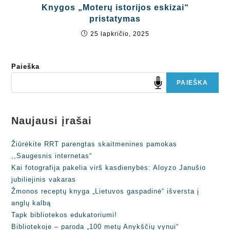
Knygos „Moterų istorijos eskizai“
pristatymas
25 lapkričio, 2025
Paieška
PAIEŠKA
Naujausi įrašai
Žiūrėkite RRT parengtas skaitmenines pamokas
,,Saugesnis internetas“
Kai fotografija pakelia virš kasdienybės: Aloyzo Janušio
jubiliejinis vakaras
Žmonos receptų knyga „Lietuvos gaspadinė“ išversta į
anglų kalbą
Tapk bibliotekos edukatoriumi!
Bibliotekoje – paroda „100 metų Anykščių vynui“