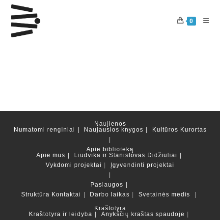
Skip
to
0
content
Naujienos
Numatomi renginiai
Naujausios knygos
Kultūros Kurortas
Apie biblioteką
Apie mus
Liudvika ir Stanislovas Didžiuliai
Vykdomi projektai
Įgyvendinti projektai
Paslaugos
Struktūra
Kontaktai
Darbo laikas
Svetainės medis
Kraštotyra
Kraštotyra ir leidyba
Anykščių kraštas spaudoje