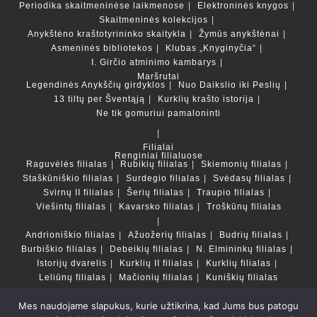
Periodika skaitmeninėse laikmenose
Elektroninės knygos
Skaitmeninės kolekcijos
Anykštėno kraštotyrininko skaitykla
Žymūs anykštėnai
Asmeninės bibliotekos
Klubas „Knyginyčia“
I. Girčio atminimo kambarys
Maršrutai
Legendinės Anykščių girdyklos
Nuo Daikslio iki Peslių
13 tiltų per Šventąją
Kurklių krašto istorija
Ne tik gomuriui pamaloninti
Filialai
Renginiai filialuose
Raguvėlės filialas
Rubikių filialas
Skiemonių filialas
Staškūniškio filialas
Surdegio filialas
Svėdasų filialas
Svirnų II filialas
Šerių filialas
Traupio filialas
Viešintų filialas
Kavarsko filialas
Troškūnų filialas
Andrioniškio filialas
Ažuožerių filialas
Budrių filialas
Burbiškio filialas
Debeikių filialas
N. Elmininkų filialas
Istorijų dvarelis
Kurklių II filialas
Kurklių filialas
Leliūnų filialas
Mačionių filialas
Kuniškių filialas
Mes naudojame slapukus, kurie užtikrina, kad Jums bus patogu
Duomenų bazės ir katalogai