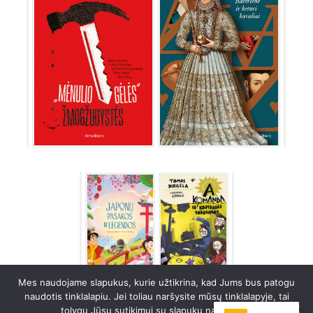
Mes naudojame slapukus, kurie užtikrina, kad Jums bus patogu
naudotis tinklalapiu. Jei toliau naršysite mūsų tinklalapyje, tai
tolygu Jūsų sutikimui su slapukų naudojimu.