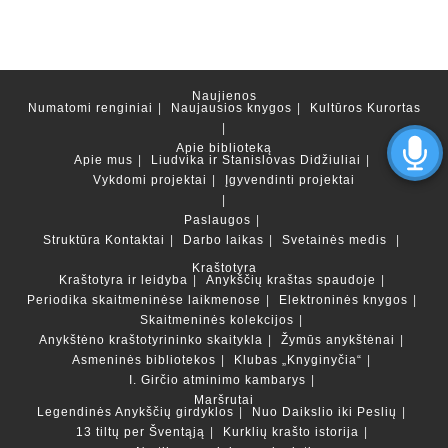
Naujienos
Numatomi renginiai
Naujausios knygos
Kultūros Kurortas
Apie biblioteką
Apie mus
Liudvika ir Stanislovas Didžiuliai
Vykdomi projektai
Įgyvendinti projektai
Paslaugos
Struktūra
Kontaktai
Darbo laikas
Svetainės medis
Kraštotyra
Kraštotyra ir leidyba
Anykščių kraštas spaudoje
Periodika skaitmeninėse laikmenose
Elektroninės knygos
Skaitmeninės kolekcijos
Anykštėno kraštotyrininko skaitykla
Žymūs anykštėnai
Asmeninės bibliotekos
Klubas „Knyginyčia“
I. Girčio atminimo kambarys
Maršrutai
Legendinės Anykščių girdyklos
Nuo Daikslio iki Peslių
13 tiltų per Šventąją
Kurklių krašto istorija