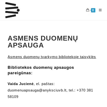
0
ASMENS DUOMENŲ
APSAUGA
Asmens duomenų tvarkymo bibliotekoje taisyklės
Bibliotekos duomenų apsaugos
pareigūnas:
Vaida Jucienė
,
el. paštas:
duomenuapsauga@anyksciuvb.lt, tel.: +370 381
58109