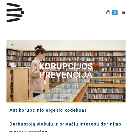
0
KORUPCIJOS
PREVENCIJA
Antikorupcinio elgesio kodeksas
Darbuotojų viešųjų ir privačių interesų derinimo
tvarkos aprašas