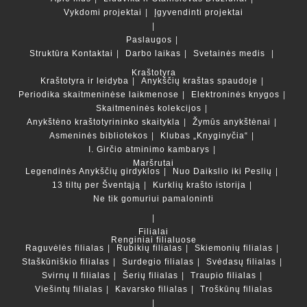
Vykdomi projektai
Įgyvendinti projektai
Paslaugos
Struktūra
Kontaktai
Darbo laikas
Svetainės medis
Kraštotyra
Kraštotyra ir leidyba
Anykščių kraštas spaudoje
Periodika skaitmeninėse laikmenose
Elektroninės knygos
Skaitmeninės kolekcijos
Anykštėno kraštotyrininko skaitykla
Žymūs anykštėnai
Asmeninės bibliotekos
Klubas „Knyginyčia“
I. Girčio atminimo kambarys
Maršrutai
Legendinės Anykščių girdyklos
Nuo Daikslio iki Peslių
13 tiltų per Šventąją
Kurklių krašto istorija
Ne tik gomuriui pamaloninti
Filialai
Renginiai filialuose
Raguvėlės filialas
Rubikių filialas
Skiemonių filialas
Staškūniškio filialas
Surdegio filialas
Svėdasų filialas
Svirnų II filialas
Šerių filialas
Traupio filialas
Viešintų filialas
Kavarsko filialas
Troškūnų filialas