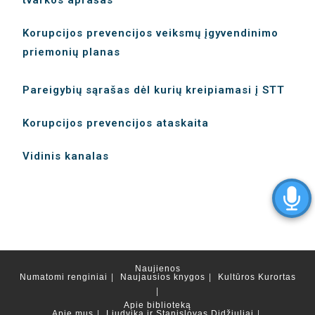
Korupcijos prevencijos veiksmų įgyvendinimo
priemonių planas
Pareigybių
sąrašas dėl kurių kreipiamasi į STT
Korupcijos prevencijos ataskaita
Vidinis kanalas
Naujienos
Numatomi renginiai
Naujausios knygos
Kultūros Kurortas
Apie biblioteką
Apie mus
Liudvika ir Stanislovas Didžiuliai