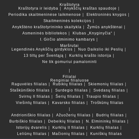
Kraštotyra
Kraštotyra ir leidyba
Anykščių kraštas spaudoje
Periodika skaitmeninėse laikmenose
Elektroninės knygos
Skaitmeninės kolekcijos
Anykštėno kraštotyrininko skaitykla
Žymūs anykštėnai
Asmeninės bibliotekos
Klubas „Knyginyčia“
I. Girčio atminimo kambarys
Maršrutai
Legendinės Anykščių girdyklos
Nuo Daikslio iki Peslių
13 tiltų per Šventąją
Kurklių krašto istorija
Ne tik gomuriui pamaloninti
Filialai
Renginiai filialuose
Raguvėlės filialas
Rubikių filialas
Skiemonių filialas
Staškūniškio filialas
Surdegio filialas
Svėdasų filialas
Svirnų II filialas
Šerių filialas
Traupio filialas
Viešintų filialas
Kavarsko filialas
Troškūnų filialas
Andrioniškio filialas
Ažuožerių filialas
Budrių filialas
Burbiškio filialas
Debeikių filialas
N. Elmininkų filialas
Istorijų dvarelis
Kurklių II filialas
Kurklių filialas
Leliūnų filialas
Mačionių filialas
Kuniškių filialas