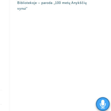
Bibliotekoje – paroda „100 metų Anykščių
vynui“