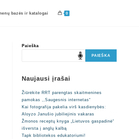
enų bazės ir katalogai
0
Paieška
PAIEŠKA
Naujausi įrašai
Žiūrėkite RRT parengtas skaitmenines
pamokas ,,Saugesnis internetas“
Kai fotografija pakelia virš kasdienybės:
Aloyzo Janušio jubiliejinis vakaras
Žmonos receptų knyga „Lietuvos gaspadinė“
išversta į anglų kalbą
Tapk bibliotekos edukatoriumi!