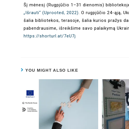
Šį mėnesį (Rugpjūčio 1–31 dienomis) bibliotek
„Išrauti“ (Uprooted, 2022)
. O rugpjūčio 24-ąją, U
šalia bibliotekos, terasoje, šalia kurios pražys 
pabendrausime, išreikšime savo palaikymą Ukrai
https://shorturl.at/7eU7j
YOU MIGHT ALSO LIKE