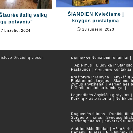
ŠIANDIEN Kviečiame į
Šiaurės šalių vaikų
knygos pristatymą
gų potvynis”
28 rugsėjo, 2023
17 birželio, 2024
islovo Didžiulių viešoji
Numatomi renginiai
Naujienos
Apie mus
Liudvika ir Stanislo
Paslaugos
Kontaktai
Struktūra
Kraštotyra ir leidyba
Anykščių 
Elektroninės knygos
Skaitmeni
Žymūs anykštėnai
Asmeninės b
I. Girčio atminimo kambarys
Legendinės Anykščių girdyklos
Kurklių krašto istorija
Ne tik go
Raguvėlės filialas
Rubikių filia
Surdegio filialas
Svėdasų filial
Viešintų filialas
Kavarsko filial
Andrioniškio filialas
Ažuožerių f
Debeikių filialas
N. Elmininkų f