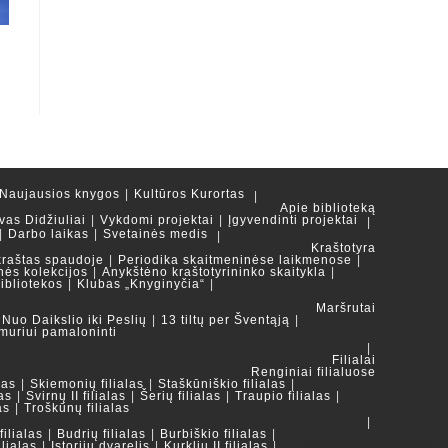
Naujausios knygos
Kultūros Kurortas
Apie biblioteką
vas Didžiuliai
Vykdomi projektai
Įgyvendinti projektai
Darbo laikas
Svetainės medis
Kraštotyra
kraštas spaudoje
Periodika skaitmeninėse laikmenose
nės kolekcijos
Anykštėno kraštotyrininko skaitykla
ibliotekos
Klubas „Knyginyčia“
Maršrutai
Nuo Daikslio iki Peslių
13 tiltų per Šventąją
muriui pamaloninti
Filialai
Renginiai filialuose
las
Skiemonių filialas
Staškūniškio filialas
as
Svirnų II filialas
Šerių filialas
Traupio filialas
as
Troškūnų filialas
ilialas
Budrių filialas
Burbiškio filialas
ilialas
Istorijų dvarelis
Kurklių II filialas