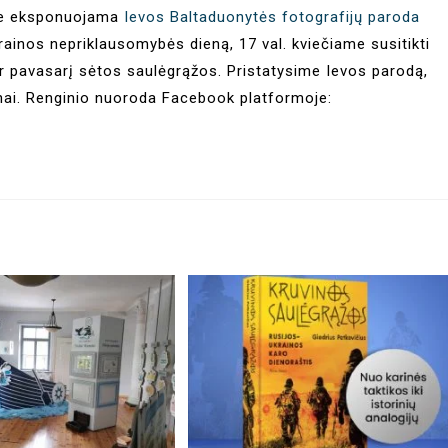
oje eksponuojama
Ievos Baltaduonytės fotografijų paroda
krainos nepriklausomybės dieną, 17 val. kviečiame susitikti
dar pavasarį sėtos saulėgrąžos. Pristatysime Ievos parodą,
nai. Renginio nuoroda Facebook platformoje: