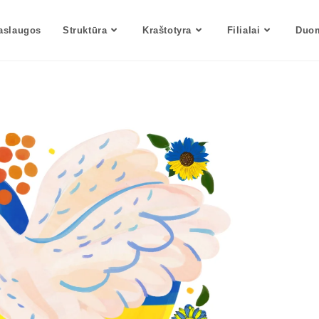
aslaugos
Struktūra
Kraštotyra
Filialai
Duom