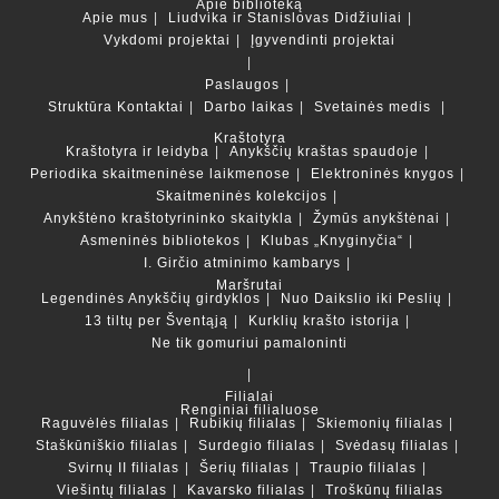
Apie biblioteką
Apie mus
Liudvika ir Stanislovas Didžiuliai
Vykdomi projektai
Įgyvendinti projektai
Paslaugos
Struktūra
Kontaktai
Darbo laikas
Svetainės medis
Kraštotyra
Kraštotyra ir leidyba
Anykščių kraštas spaudoje
Periodika skaitmeninėse laikmenose
Elektroninės knygos
Skaitmeninės kolekcijos
Anykštėno kraštotyrininko skaitykla
Žymūs anykštėnai
Asmeninės bibliotekos
Klubas „Knyginyčia“
I. Girčio atminimo kambarys
Maršrutai
Legendinės Anykščių girdyklos
Nuo Daikslio iki Peslių
13 tiltų per Šventąją
Kurklių krašto istorija
Ne tik gomuriui pamaloninti
Filialai
Renginiai filialuose
Raguvėlės filialas
Rubikių filialas
Skiemonių filialas
Staškūniškio filialas
Surdegio filialas
Svėdasų filialas
Svirnų II filialas
Šerių filialas
Traupio filialas
Viešintų filialas
Kavarsko filialas
Troškūnų filialas