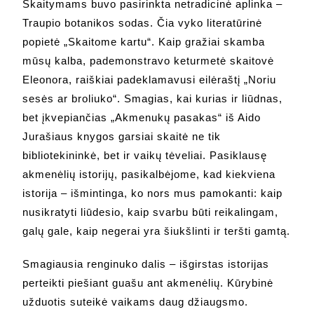
Skaitymams buvo pasirinkta netradicinė aplinka –
Traupio botanikos sodas. Čia vyko literatūrinė
popietė „Skaitome kartu“. Kaip gražiai skamba
mūsų kalba, pademonstravo keturmetė skaitovė
Eleonora, raiškiai padeklamavusi eilėraštį „Noriu
sesės ar broliuko“. Smagias, kai kurias ir liūdnas,
bet įkvepiančias „Akmenukų pasakas“ iš Aido
Jurašiaus knygos garsiai skaitė ne tik
bibliotekininkė, bet ir vaikų tėveliai. Pasiklausę
akmenėlių istorijų, pasikalbėjome, kad kiekviena
istorija – išmintinga, ko nors mus pamokanti: kaip
nusikratyti liūdesio, kaip svarbu būti reikalingam,
galų gale, kaip negerai yra šiukšlinti ir teršti gamtą.
Smagiausia renginuko dalis – išgirstas istorijas
perteikti piešiant guašu ant akmenėlių. Kūrybinė
užduotis suteikė vaikams daug džiaugsmo.