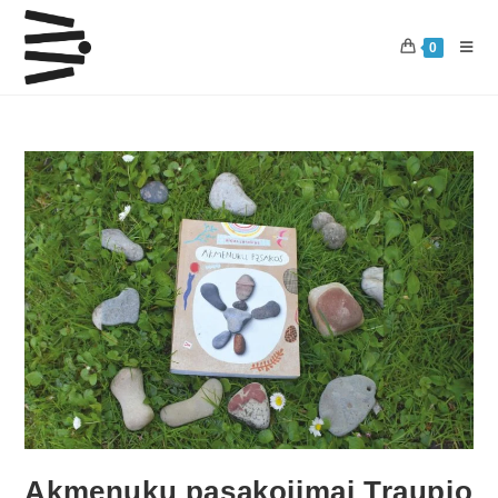
0
Akmenukų pasakojimai Traupio