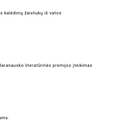
 kalėdinių žaisliukų iš vatos
Baranausko literatūrinės premijos įteikimas
iams: