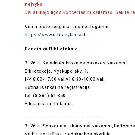
neįvyks.
Dėl atlikėjo ligos koncertas nukeliamas. Sekite r
Visi miesto renginiai Jūsų patogumui
https://www.infoanyksciai.lt
Renginiai Bibliotekoje
3–26 d. Kalėdinės krosnies pasakos vaikams.
Bibliotekoje, Vyskupo skv. 1.
I-V 8.00-17.00 val.VI 8.30-16.00 val.
Būtina išankstinė registracija
tel. (8 381) 51 850.
Edukacija nemokama.
— — — ————– ——————————
3–26 d. Sensoriniai skaitymai vaikams „Baltosios
Vaikų literatūros ir edukacijos skyriuje.