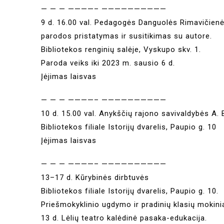
— — — ————– ——————————
9 d. 16.00 val. Pedagogės Danguolės Rimavičienės
parodos pristatymas ir susitikimas su autore.
Bibliotekos renginių salėje, Vyskupo skv. 1.
Paroda veiks iki 2023 m. sausio 6 d.
Įėjimas laisvas
— — — ————– ——————————
10 d. 15.00 val. Anykščių rajono savivaldybės A. 
Bibliotekos filiale Istorijų dvarelis, Paupio g. 10
Įėjimas laisvas
— — — ————– ——————————
13–17 d. Kūrybinės dirbtuvės
Bibliotekos filiale Istorijų dvarelis, Paupio g. 10.
Priešmokyklinio ugdymo ir pradinių klasių mokin
13 d. Lėlių teatro kalėdinė pasaka-edukacija.