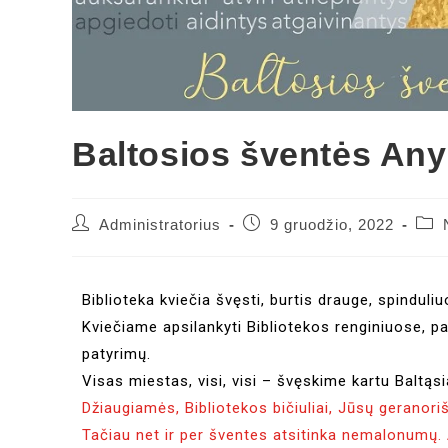
Baltosios šventės An
Administratorius
9 gruodžio, 2022
Biblioteka kviečia švęsti, burtis drauge, spinduliu
Kviečiame apsilankyti Bibliotekos renginiuose, pas
patyrimų.
Visas miestas, visi, visi – švęskime kartu Baltąsi
Džiaugiamės, Bibliotekos bičiuliai, Jūsų geranor
Tačiau net ir per šventes atsitinka nemalonumų.