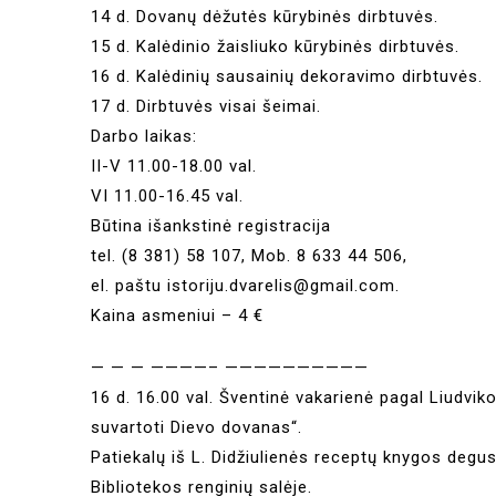
14 d. Dovanų dėžutės kūrybinės dirbtuvės.
15 d. Kalėdinio žaisliuko kūrybinės dirbtuvės.
16 d. Kalėdinių sausainių dekoravimo dirbtuvės.
17 d. Dirbtuvės visai šeimai.
Darbo laikas:
II-V 11.00-18.00 val.
VI 11.00-16.45 val.
Būtina išankstinė registracija
tel. (8 381) 58 107, Mob. 8 633 44 506,
el. paštu istoriju.dvarelis@gmail.com.
Kaina asmeniui – 4 €
— — — ————– ——————————
16 d. 16.00 val. Šventinė vakarienė pagal Liudvik
suvartoti Dievo dovanas“.
Patiekalų iš L. Didžiulienės receptų knygos degus
Bibliotekos renginių salėje.