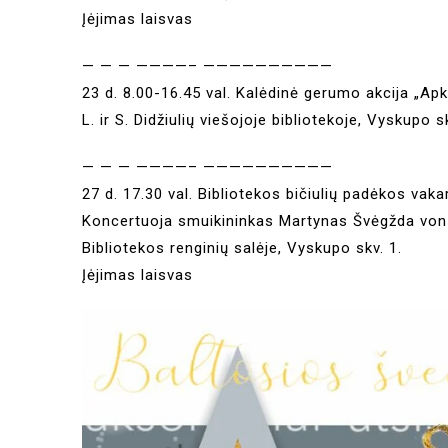
Įėjimas laisvas
— — — ————– ——————————
23 d. 8.00-16.45 val. Kalėdinė gerumo akcija „Apka
L. ir S. Didžiulių viešojoje bibliotekoje, Vyskupo s
— — — ————– ——————————
27 d. 17.30 val. Bibliotekos bičiulių padėkos vaka
Koncertuoja smuikininkas Martynas Švėgžda von 
Bibliotekos renginių salėje, Vyskupo skv. 1.
Įėjimas laisvas