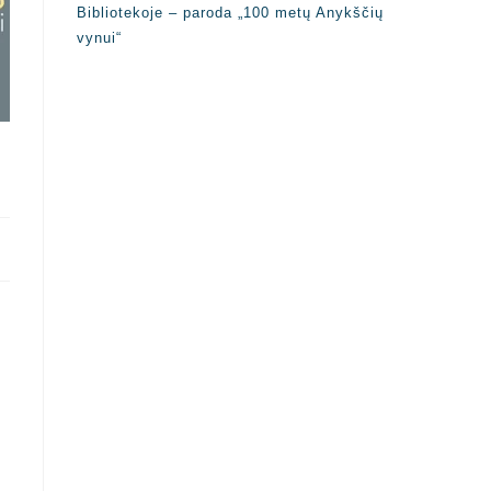
Bibliotekoje – paroda „100 metų Anykščių
vynui“