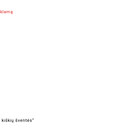
eklamą.
 kiškių šventės“