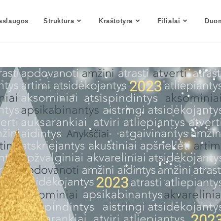
aslaugos
Struktūra
Kraštotyra
Filialai
Duom