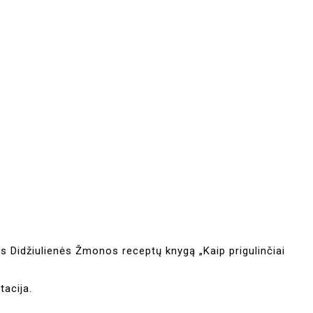
os Didžiulienės Žmonos receptų knygą „Kaip prigulinčiai
tacija.