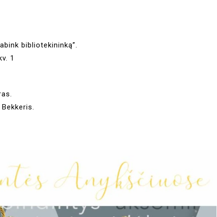
bink bibliotekininką”.
kv. 1
ras.
Bekkeris.