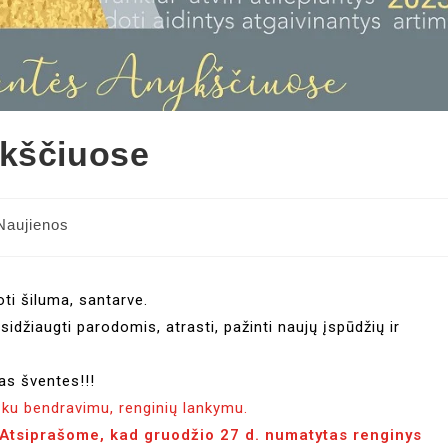
ykščiuose
Naujienos
oti šiluma, santarve.
idžiaugti parodomis, atrasti, pažinti naujų įspūdžių ir
as šventes!!!
išku bendravimu, renginių lankymu.
Atsiprašome, kad gruodžio 27 d. numatytas renginys