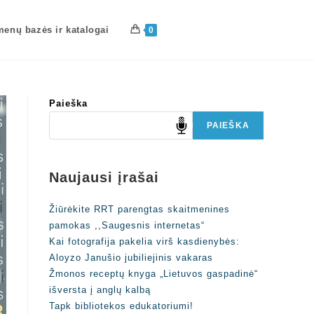
enų bazės ir katalogai
0
Paieška
PAIEŠKA
Naujausi įrašai
Žiūrėkite RRT parengtas skaitmenines
pamokas ,,Saugesnis internetas“
Kai fotografija pakelia virš kasdienybės:
Aloyzo Janušio jubiliejinis vakaras
Žmonos receptų knyga „Lietuvos gaspadinė“
išversta į anglų kalbą
Tapk bibliotekos edukatoriumi!