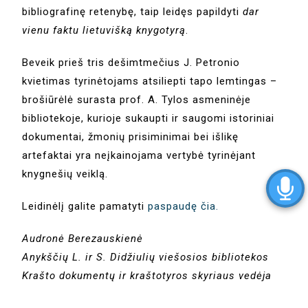
bibliografinę retenybę, taip leidęs papildyti
dar
vienu faktu lietuvišką knygotyrą
.
Beveik prieš tris dešimtmečius J. Petronio
kvietimas tyrinėtojams atsiliepti tapo lemtingas –
brošiūrėlė surasta prof. A. Tylos asmeninėje
bibliotekoje, kurioje sukaupti ir saugomi istoriniai
dokumentai, žmonių prisiminimai bei išlikę
artefaktai yra neįkainojama vertybė tyrinėjant
knygnešių veiklą.
Leidinėlį galite pamatyti
paspaudę čia.
Audronė Berezauskienė
Anykščių L. ir S. Didžiulių viešosios bibliotekos
Krašto dokumentų ir kraštotyros skyriaus vedėja