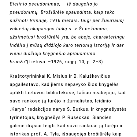
Bielinio pseudonimas, – iš daugelio jo
pseudonimų. Brošiūrėlė spausdinta, kaip teko
sužinoti Vilniuje, 1916 metais, taigi per žiauriausį
vokiečių okupacijos laiką.<…> Ši nežinoma,
užsimetusi brošiūrėlė yra, be abejo, charakteringu
indėliu į mūsų didžiojo karo terionių istoriją ir dar
vienu didžiojo knygnešio apibūdinimo
bruožu“
(Lietuva. –1926, rugpj. 10, p. 2–3).
Kraštotyrininkai K. Misius ir B. Kaluškevičius
apgailestavo, kad jiems nepavyko šios knygelės
aptikti Lietuvos bibliotekose, tačiau neabejojo, kad
savo rankose ją turėjo ir žurnalistas, leidinio
„Karys“ redakcijos narys S. Butkus, ir knygnešystės
tyrinėtojas, knygnešys P. Ruseckas. Šiandien
galime drąsiai teigti, kad savo rankose ją turėjo ir
istorikas prof. A. Tyla, išsaugojęs brošiūrėlę kaip