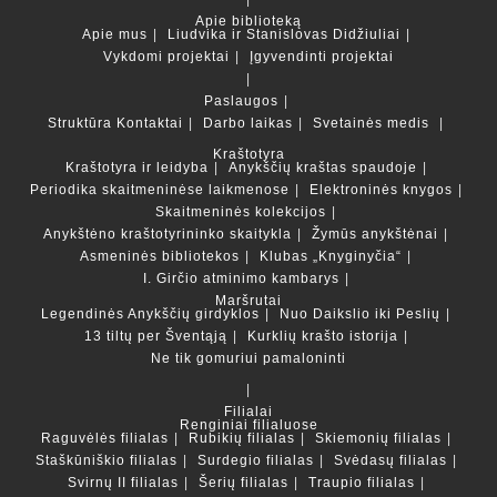
Apie biblioteką
Apie mus
Liudvika ir Stanislovas Didžiuliai
Vykdomi projektai
Įgyvendinti projektai
Paslaugos
Struktūra
Kontaktai
Darbo laikas
Svetainės medis
Kraštotyra
Kraštotyra ir leidyba
Anykščių kraštas spaudoje
Periodika skaitmeninėse laikmenose
Elektroninės knygos
Skaitmeninės kolekcijos
Anykštėno kraštotyrininko skaitykla
Žymūs anykštėnai
Asmeninės bibliotekos
Klubas „Knyginyčia“
I. Girčio atminimo kambarys
Maršrutai
Legendinės Anykščių girdyklos
Nuo Daikslio iki Peslių
13 tiltų per Šventąją
Kurklių krašto istorija
Ne tik gomuriui pamaloninti
Filialai
Renginiai filialuose
Raguvėlės filialas
Rubikių filialas
Skiemonių filialas
Staškūniškio filialas
Surdegio filialas
Svėdasų filialas
Svirnų II filialas
Šerių filialas
Traupio filialas