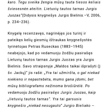
karo. Tegu sveika žengia mūsų tauta tiesos keliais
šviesesnėn ateitin. Lietuvių tautos tarnas Jurgis
Juozas“
(Didysis knygnešys Jurgis Bielinis.–V, 2006,
p. 234–236).
Knygelę recenzavęs, nagrinėjęs jos turinį ir
pateikęs kelių giesmių ištraukas knygnešystės
tyrinėtojas Petras Ruseckas (1883–1945)
neabejojo, kad po vedamuoju žodžiu pasirašęs
Lietuvių tautos tarnas Jurgis Juozas yra Jurgis
Bielinis. Savo straipsnyje „Maldos taikai išprašyti (Į
šv. Jackų)“ jis rašė:
„Yra tai užmiršta, o gal niekad
niekieno ir nepastebėta, mums gana įdomi, bet
mūsų bibliografams nežinoma brošiūrėlė. Po
vedamuoju žodžiu pasirašęs Jurgis Juozas, kaip
„lietuvių tautos tarnas“. Yra tai garsusis
knygnešio „niekad nesugauto“ Jurgio Bieliako –