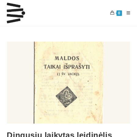
0
Dingusiu laikytas leidinėlis