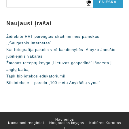
PAIEŠKA
Naujausi įrašai
Žiūrėkite RRT parengtas skaitmenines pamokas
,,Saugesnis internetas“
Kai fotografija pakelia virš kasdienybės: Aloyzo Janušio
jubiliejinis vakaras
Žmonos receptų knyga „Lietuvos gaspadinė“ išversta į
anglų kalbą
Tapk bibliotekos edukatoriumi!
Bibliotekoje – paroda „100 metų Anykščių vynui“
Naujienos
Numatomi renginiai
Naujausios knygos
Kultūros Kurortas