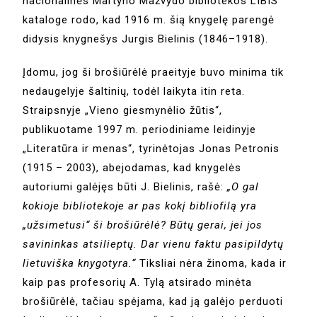
nacionalinės Martyno Mažvydo bibliotekos LIBIS
kataloge rodo, kad 1916 m. šią knygelę parengė
didysis knygnešys Jurgis Bielinis (1846–1918).
Įdomu, jog ši brošiūrėlė praeityje buvo minima tik
nedaugelyje šaltinių, todėl laikyta itin reta.
Straipsnyje „Vieno giesmynėlio žūtis“,
publikuotame 1997 m. periodiniame leidinyje
„Literatūra ir menas“, tyrinėtojas Jonas Petronis
(1915 – 2003), abejodamas, kad knygelės
autoriumi galėjęs būti J. Bielinis, rašė:
„O gal
kokioje bibliotekoje ar pas kokį bibliofilą yra
„užsimetusi“ ši brošiūrėlė? Būtų gerai, jei jos
savininkas atsilieptų. Dar vienu faktu pasipildytų
lietuviška knygotyra.“
Tiksliai nėra žinoma, kada ir
kaip pas profesorių A. Tylą atsirado minėta
brošiūrėlė, tačiau spėjama, kad ją galėjo perduoti