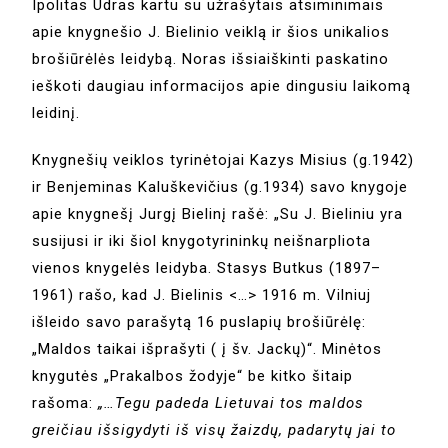
Ipolitas Udras kartu su užrašytais atsiminimais
apie knygnešio J. Bielinio veiklą ir šios unikalios
brošiūrėlės leidybą. Noras išsiaiškinti paskatino
ieškoti daugiau informacijos apie dingusiu laikomą
leidinį.
Knygnešių veiklos tyrinėtojai Kazys Misius (g.1942)
ir Benjeminas Kaluškevičius (g.1934) savo knygoje
apie knygnešį Jurgį Bielinį rašė: „Su J. Bieliniu yra
susijusi ir iki šiol knygotyrininkų neišnarpliota
vienos knygelės leidyba. Stasys Butkus (1897–
1961) rašo, kad J. Bielinis <…> 1916 m. Vilniuj
išleido savo parašytą 16 puslapių brošiūrėlę:
„Maldos taikai išprašyti ( į šv. Jackų)“. Minėtos
knygutės „Prakalbos žodyje“ be kitko šitaip
rašoma:
„…Tegu padeda Lietuvai tos maldos
greičiau išsigydyti iš visų žaizdų, padarytų jai to