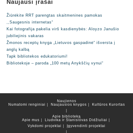
Naujausi įrašai
Žiūrėkite RRT parengtas skaitmenines pamokas
,,Saugesnis internetas“
Kai fotografija pakelia virš kasdienybės: Aloyzo Janušio
jubiliejinis vakaras
Žmonos receptų knyga „Lietuvos gaspadinė“ išversta į
anglų kalbą
Tapk bibliotekos edukatoriumi!
Bibliotekoje – paroda „100 metų Anykščių vynui“
Naujienos
Numatomi renginiai
Naujausios knygos
Kultūros Kurortas
Apie biblioteką
Apie mus
Liudvika ir Stanislovas Didžiuliai
Vykdomi projektai
Įgyvendinti projektai