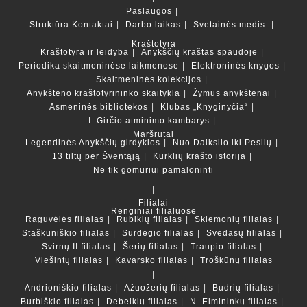
Paslaugos
Struktūra
Kontaktai
Darbo laikas
Svetainės medis
Kraštotyra
Kraštotyra ir leidyba
Anykščių kraštas spaudoje
Periodika skaitmeninėse laikmenose
Elektroninės knygos
Skaitmeninės kolekcijos
Anykštėno kraštotyrininko skaitykla
Žymūs anykštėnai
Asmeninės bibliotekos
Klubas „Knyginyčia“
I. Girčio atminimo kambarys
Maršrutai
Legendinės Anykščių girdyklos
Nuo Daikslio iki Peslių
13 tiltų per Šventąją
Kurklių krašto istorija
Ne tik gomuriui pamaloninti
Filialai
Renginiai filialuose
Raguvėlės filialas
Rubikių filialas
Skiemonių filialas
Staškūniškio filialas
Surdegio filialas
Svėdasų filialas
Svirnų II filialas
Šerių filialas
Traupio filialas
Viešintų filialas
Kavarsko filialas
Troškūnų filialas
Andrioniškio filialas
Ažuožerių filialas
Budrių filialas
Burbiškio filialas
Debeikių filialas
N. Elmininkų filialas