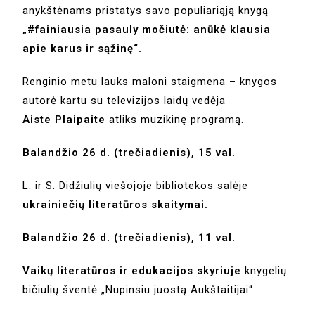
anykštėnams pristatys savo populiariąją knygą
„#fainiausia pasauly močiutė: anūkė klausia
apie karus ir sąžinę“.
Renginio metu lauks maloni staigmena – knygos
autorė kartu su televizijos laidų vedėja
Aiste Plaipaite
atliks muzikinę programą.
Balandžio 26 d. (trečiadienis), 15 val.
L. ir S. Didžiulių viešojoje bibliotekos salėje
ukrainiečių literatūros skaitymai
.
Balandžio 26 d. (trečiadienis), 11 val.
Vaikų literatūros ir edukacijos skyriuje
knygelių
bičiulių šventė „Nupinsiu juostą Aukštaitijai“