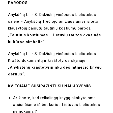
PARODOS
Anykščių L. ir S. Didžiulių viešosios bibliotekos
salėje – Anykščių Trečiojo amžiaus universiteto
klausytojų pasiūtų tautinių kostiumų paroda
„
Tautinis kostiumas – lietuvių tautos dvasinės
kultūros simbolis“.
Anykščių L. ir S. Didžiulių viešosios bibliotekos
Krašto dokumentų ir kraštotyros skyriuje
„Anykštėnų kraštotyrininkų dešimtmečio knygų
derlius“.
KVIEČIAME SUSIPAŽINTI SU NAUJOVĖMIS
Ar žinote, kad reikalingą knygą skaitytojams
atsiunčiame iš bet kurios Lietuvos bibliotekos
nemokamai?