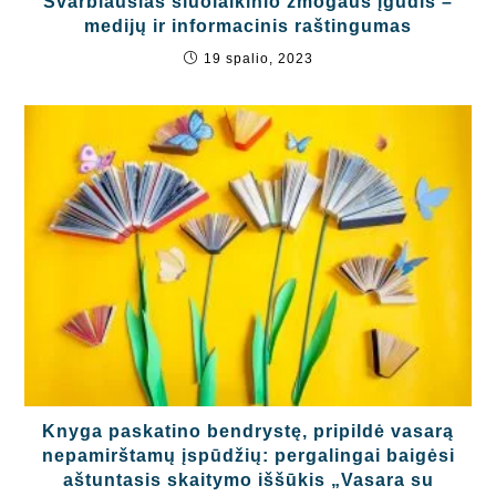
Svarbiausias šiuolaikinio žmogaus įgūdis –
medijų ir informacinis raštingumas
19 spalio, 2023
Knyga paskatino bendrystę, pripildė vasarą
nepamirštamų įspūdžių: pergalingai baigėsi
aštuntasis skaitymo iššūkis „Vasara su