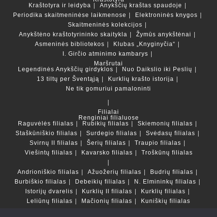
Kraštotyra ir leidyba
Anykščių kraštas spaudoje
Periodika skaitmeninėse laikmenose
Elektroninės knygos
Skaitmeninės kolekcijos
Anykštėno kraštotyrininko skaitykla
Žymūs anykštėnai
Asmeninės bibliotekos
Klubas „Knyginyčia“
I. Girčio atminimo kambarys
Maršrutai
Legendinės Anykščių girdyklos
Nuo Daikslio iki Peslių
13 tiltų per Šventąją
Kurklių krašto istorija
Ne tik gomuriui pamaloninti
Filialai
Renginiai filialuose
Raguvėlės filialas
Rubikių filialas
Skiemonių filialas
Staškūniškio filialas
Surdegio filialas
Svėdasų filialas
Svirnų II filialas
Šerių filialas
Traupio filialas
Viešintų filialas
Kavarsko filialas
Troškūnų filialas
Andrioniškio filialas
Ažuožerių filialas
Budrių filialas
Burbiškio filialas
Debeikių filialas
N. Elmininkų filialas
Istorijų dvarelis
Kurklių II filialas
Kurklių filialas
Leliūnų filialas
Mačionių filialas
Kuniškių filialas