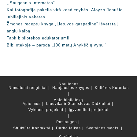
,,Saugesnis internetas“
Kai fotografija pakelia virš kasdienybės: Aloyzo Janušio
jubiliejinis vakaras
Žmonos receptų knyga „Lietuvos gaspadinė“ išversta į
anglų kalbą
Tapk bibliotekos edukatoriumi!
Bibliotekoje – paroda „100 metų Anykščių vynui“
Naujienos
Numatomi renginiai
Naujausios knygos
Kultūros Kurortas
Apie biblioteką
Apie mus
Liudvika ir Stanislovas Didžiuliai
Vykdomi projektai
Įgyvendinti projektai
Paslaugos
Struktūra
Kontaktai
Darbo laikas
Svetainės medis
Kraštotyra