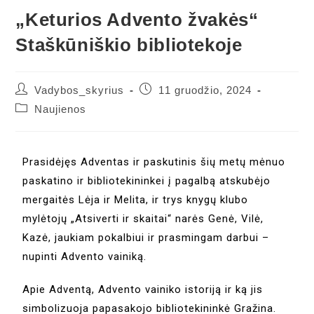
„Keturios Advento žvakės“
Staškūniškio bibliotekoje
Vadybos_skyrius
11 gruodžio, 2024
Naujienos
Prasidėjęs Adventas ir paskutinis šių metų mėnuo
paskatino ir bibliotekininkei į pagalbą atskubėjo
mergaitės Lėja ir Melita, ir trys knygų klubo
mylėtojų „Atsiverti ir skaitai“ narės Genė, Vilė,
Kazė, jaukiam pokalbiui ir prasmingam darbui –
nupinti Advento vainiką.
Apie Adventą, Advento vainiko istoriją ir ką jis
simbolizuoja papasakojo bibliotekininkė Gražina.