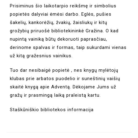
Prisiminus šio laikotarpio reikšmę ir simbolius
popietės dalyviai ėmėsi darbo. Eglės, pušies
šakelių, kankorėžių, žvakių, žaisliukų ir kitų
grožybių priruošė bibliotekininkė Gražina. O kad
nupintą vainiką būtų dekoruoti paprasčiau,
derinome spalvas ir formas, taip sukurdami vienas
už kitą gražesnius vainikus.
Tuo dar nesibaigė popietė , nes knygų mylėtojų
klubas prie arbatos puodelio ir suneštinių vaišių
skaitė knygą apie Adventą. Dėkojame Jums už
gražų ir prasmingą laiką praleistą kartu.
Staškūniškio bibliotekos informacija