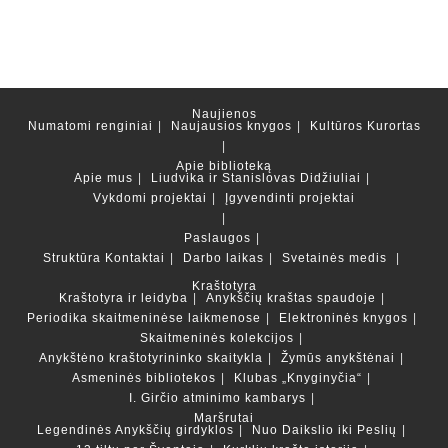
Naujienos
Numatomi renginiai
Naujausios knygos
Kultūros Kurortas
Apie biblioteką
Apie mus
Liudvika ir Stanislovas Didžiuliai
Vykdomi projektai
Įgyvendinti projektai
Paslaugos
Struktūra
Kontaktai
Darbo laikas
Svetainės medis
Kraštotyra
Kraštotyra ir leidyba
Anykščių kraštas spaudoje
Periodika skaitmeninėse laikmenose
Elektroninės knygos
Skaitmeninės kolekcijos
Anykštėno kraštotyrininko skaitykla
Žymūs anykštėnai
Asmeninės bibliotekos
Klubas „Knyginyčia“
I. Girčio atminimo kambarys
Maršrutai
Legendinės Anykščių girdyklos
Nuo Daikslio iki Peslių