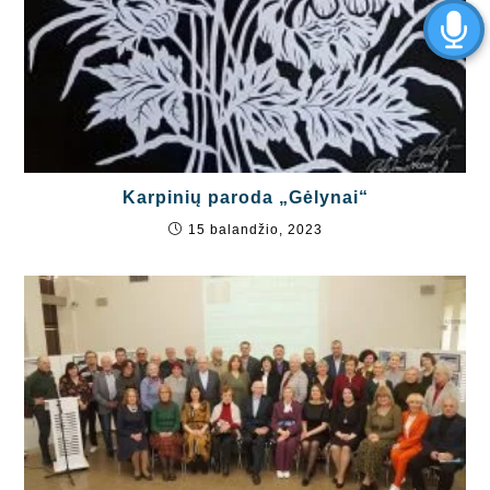
Karpinių paroda „Gėlynai“
15 balandžio, 2023