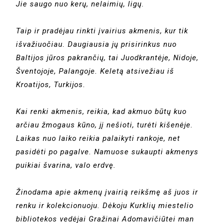
Jie saugo nuo kerų, nelaimių, ligų.
Taip ir pradėjau rinkti įvairius akmenis, kur tik
išvažiuočiau. Daugiausia jų prisirinkus nuo
Baltijos jūros pakrančių, tai Juodkrantėje, Nidoje,
Šventojoje, Palangoje. Keletą atsivežiau iš
Kroatijos, Turkijos.
Kai renki akmenis, reikia, kad akmuo būtų kuo
arčiau žmogaus kūno, jį nešioti, turėti kišenėje.
Laikas nuo laiko reikia palaikyti rankoje, net
pasidėti po pagalve. Namuose sukaupti akmenys
puikiai švarina, valo erdvę.
Žinodama apie akmenų įvairią reikšmę aš juos ir
renku ir kolekcionuoju. Dėkoju Kurklių miestelio
bibliotekos vedėjai Gražinai Adomavičiūtei man