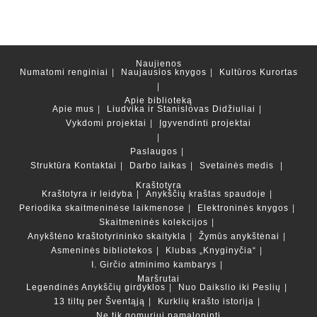
Naujienos
Numatomi renginiai
Naujausios knygos
Kultūros Kurortas
Apie biblioteką
Apie mus
Liudvika ir Stanislovas Didžiuliai
Vykdomi projektai
Įgyvendinti projektai
Paslaugos
Struktūra
Kontaktai
Darbo laikas
Svetainės medis
Kraštotyra
Kraštotyra ir leidyba
Anykščių kraštas spaudoje
Periodika skaitmeninėse laikmenose
Elektroninės knygos
Skaitmeninės kolekcijos
Anykštėno kraštotyrininko skaitykla
Žymūs anykštėnai
Asmeninės bibliotekos
Klubas „Knyginyčia“
I. Girčio atminimo kambarys
Maršrutai
Legendinės Anykščių girdyklos
Nuo Daikslio iki Peslių
13 tiltų per Šventąją
Kurklių krašto istorija
Ne tik gomuriui pamaloninti