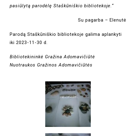
pasiūlytą parodėlę Staškūniškio bibliotekoje.“
Su pagarba – Elenutė
Parodą Staškūniškio bibliotekoje galima aplankyti
iki 2023-11-30 d.
Bibliotekininkė Gražina Adomavičiūtė
Nuotraukos Gražinos Adomavičiūtės