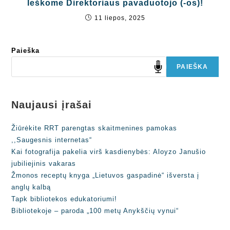
Ieškome Direktoriaus pavaduotojo (-os)!
11 liepos, 2025
Paieška
PAIEŠKA
Naujausi įrašai
Žiūrėkite RRT parengtas skaitmenines pamokas
,,Saugesnis internetas“
Kai fotografija pakelia virš kasdienybės: Aloyzo Janušio
jubiliejinis vakaras
Žmonos receptų knyga „Lietuvos gaspadinė“ išversta į
anglų kalbą
Tapk bibliotekos edukatoriumi!
Bibliotekoje – paroda „100 metų Anykščių vynui“