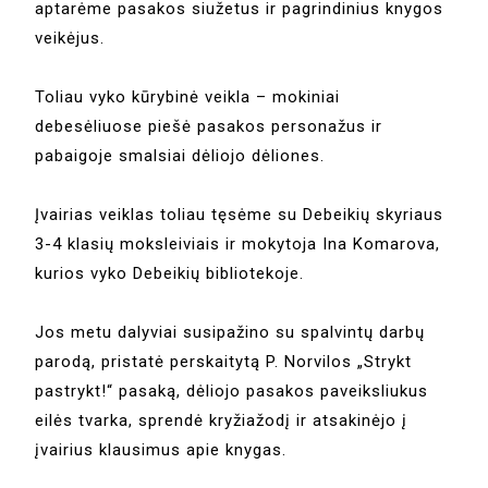
aptarėme pasakos siužetus ir pagrindinius knygos
veikėjus.
Toliau vyko kūrybinė veikla – mokiniai
debesėliuose piešė pasakos personažus ir
pabaigoje smalsiai dėliojo dėliones.
Įvairias veiklas toliau tęsėme su Debeikių skyriaus
3-4 klasių moksleiviais ir mokytoja Ina Komarova,
kurios vyko Debeikių bibliotekoje.
Jos metu dalyviai susipažino su spalvintų darbų
parodą, pristatė perskaitytą P. Norvilos „Strykt
pastrykt!“ pasaką, dėliojo pasakos paveiksliukus
eilės tvarka, sprendė kryžiažodį ir atsakinėjo į
įvairius klausimus apie knygas.