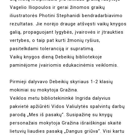
Vagelio Iliopoulos ir gerai žinomos graikų
iliustratorės Photini Stephanidi bendradarbiavimo
rezultatas. Jie norėjo drauge atšvęsti vaikų knygos
galią, propaguojant lygybės, įvairovės ir įtraukties
vertybes, o taip pat kurti žmonių ryšius,
pasitelkdami toleranciją ir supratimą.
Vaikų knygos dieną Debeikių bibliotekoje
paminėjome įvairiomis edukacinėmis veiklomis.
Pirmieji dalyvavo Debeikių skyriaus 1-2 klasių
mokiniai su mokytoja Gražina.
Veiklos metu bibliotekininkė Ingrida dalyvius
pakvietė apžiūrėti Vidos Valiulytės spalvintų darbų
parodą „Mes iš pasakų“. Susipažinę su knygų
personažais mokytoja Gražina išraiškingai skaitė
lietuvių liaudies pasaką „Dangus griūva“. Visi kartu