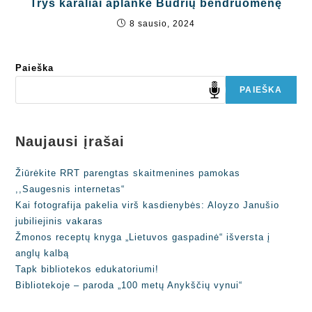
Trys karaliai aplankė Budrių bendruomenę
8 sausio, 2024
Paieška
PAIEŠKA
Naujausi įrašai
Žiūrėkite RRT parengtas skaitmenines pamokas
,,Saugesnis internetas“
Kai fotografija pakelia virš kasdienybės: Aloyzo Janušio
jubiliejinis vakaras
Žmonos receptų knyga „Lietuvos gaspadinė“ išversta į
anglų kalbą
Tapk bibliotekos edukatoriumi!
Bibliotekoje – paroda „100 metų Anykščių vynui“