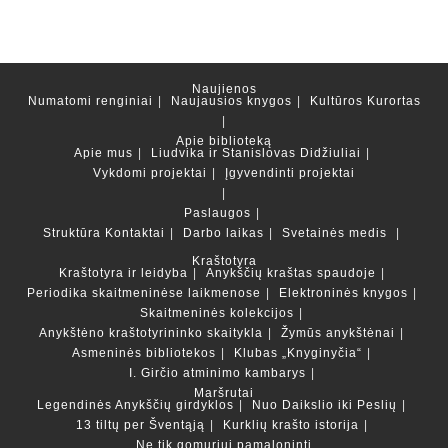
Naujienos
Numatomi renginiai
Naujausios knygos
Kultūros Kurortas
Apie biblioteką
Apie mus
Liudvika ir Stanislovas Didžiuliai
Vykdomi projektai
Įgyvendinti projektai
Paslaugos
Struktūra
Kontaktai
Darbo laikas
Svetainės medis
Kraštotyra
Kraštotyra ir leidyba
Anykščių kraštas spaudoje
Periodika skaitmeninėse laikmenose
Elektroninės knygos
Skaitmeninės kolekcijos
Anykštėno kraštotyrininko skaitykla
Žymūs anykštėnai
Asmeninės bibliotekos
Klubas „Knyginyčia“
I. Girčio atminimo kambarys
Maršrutai
Legendinės Anykščių girdyklos
Nuo Daikslio iki Peslių
13 tiltų per Šventąją
Kurklių krašto istorija
Ne tik gomuriui pamaloninti