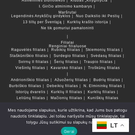
Asmeninės bibliotekos
Klubas „Knyginyčia“
I. Girčio atminimo kambarys
Maršrutai
Legendinės Anykščių girdyklos
Nuo Daikslio iki Peslių
13 tiltų per Šventąją
Kurklių krašto istorija
Ne tik gomuriui pamaloninti
Filialai
Renginiai filialuose
Raguvėlės filialas
Rubikių filialas
Skiemonių filialas
Staškūniškio filialas
Surdegio filialas
Svėdasų filialas
Svirnų II filialas
Šerių filialas
Traupio filialas
Viešintų filialas
Kavarsko filialas
Troškūnų filialas
Andrioniškio filialas
Ažuožerių filialas
Budrių filialas
Burbiškio filialas
Debeikių filialas
N. Elmininkų filialas
Istorijų dvarelis
Kurklių II filialas
Kurklių filialas
Leliūnų filialas
Mačionių filialas
Kuniškių filialas
Mes naudojame slapukus, kurie užtikrina, kad Jums bus patogu
Duomenų bazės ir katalogai
naudotis tinklalapiu. Jei toliau naršysite mūsų tinklalapyje, tai
LT
tolygu Jūsų sutikimui su slapukų naudojimu.
Copyright © Anykščių rajono savivaldybės Liudvikos ir
LT
Stanislovo Didžiulių viešoji biblioteka 2022 Powered by
Gerai
Getspace