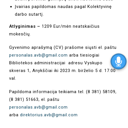
Įvairias papildomas naudas pagal Kolektyvinę
darbo sutartį.
Atlyginimas –
1209 Eur/mėn neatskaičius
mokesčių.
Gyvenimo aprašymą (CV) prašome siųsti el. paštu
personalas.avb@gmail.com
arba tiesiogiai
Bibliotekos administracijai adresu Vyskupo
skveras 1, Anykščiai iki 2023 m. birželio 5 d. 17.00
val.
Papildoma informacija teikiama tel. (8 381) 58109,
(8 381) 51663, el. paštu
personalas.avb@gmail.com
arba
direktorius.avb@gmail.com