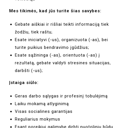
Mes tikimės, kad jūs turite šias savybes:
Gebate aiškiai ir rišliai teikti informaciją tiek
žodžiu, tiek raštu;
Esate iniciatyvi (-us), organizuota (-as), bei
turite puikius bendravimo įgūdžius;
Esate sąžininga (-as), orientuota (-as) į
rezultatą, gebate valdyti stresines situacijas,
darbšti (-us);
Įstaiga siūlo:
Geras darbo sąlygas ir profesinį tobulėjimą
Laiku mokamą atlyginimą
Visas socialines garantijas
Reguliarius mokymus
Esant poreikiui galimybę dirbti nuotoliniu būdu