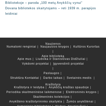
Bibliotekoje – paroda „100 metų Anykščių vynui“
Dovana bibliotekos skaitytojams – reti 1939 m. parapijos
leidiniai
Naujienos
Numatomi renginiai
Naujausios knygos
Kultūros Kurortas
Apie biblioteką
Apie mus
Liudvika ir Stanislovas Didžiuliai
Vykdomi projektai
Įgyvendinti projektai
Paslaugos
Struktūra
Kontaktai
Darbo laikas
Svetainės medis
Kraštotyra
Kraštotyra ir leidyba
Anykščių kraštas spaudoje
Periodika skaitmeninėse laikmenose
Elektroninės knygos
Skaitmeninės kolekcijos
Anykštėno kraštotyrininko skaitykla
Žymūs anykštėnai