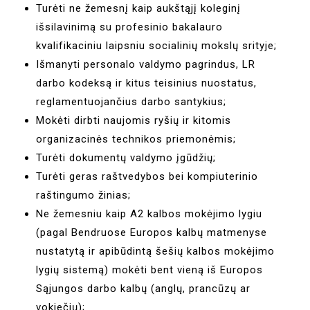
Turėti ne žemesnį kaip aukštąjį koleginį
išsilavinimą su profesinio bakalauro
kvalifikaciniu laipsniu socialinių mokslų srityje;
Išmanyti personalo valdymo pagrindus, LR
darbo kodeksą ir kitus teisinius nuostatus,
reglamentuojančius darbo santykius;
Mokėti dirbti naujomis ryšių ir kitomis
organizacinės technikos priemonėmis;
Turėti dokumentų valdymo įgūdžių;
Turėti geras raštvedybos bei kompiuterinio
raštingumo žinias;
Ne žemesniu kaip A2 kalbos mokėjimo lygiu
(pagal Bendruose Europos kalbų matmenyse
nustatytą ir apibūdintą šešių kalbos mokėjimo
lygių sistemą) mokėti bent vieną iš Europos
Sąjungos darbo kalbų (anglų, prancūzų ar
vokiečių);