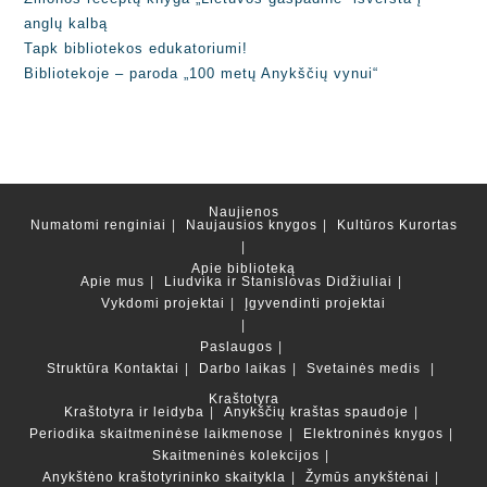
anglų kalbą
Tapk bibliotekos edukatoriumi!
Bibliotekoje – paroda „100 metų Anykščių vynui“
Naujienos
Numatomi renginiai
Naujausios knygos
Kultūros Kurortas
Apie biblioteką
Apie mus
Liudvika ir Stanislovas Didžiuliai
Vykdomi projektai
Įgyvendinti projektai
Paslaugos
Struktūra
Kontaktai
Darbo laikas
Svetainės medis
Kraštotyra
Kraštotyra ir leidyba
Anykščių kraštas spaudoje
Periodika skaitmeninėse laikmenose
Elektroninės knygos
Skaitmeninės kolekcijos
Anykštėno kraštotyrininko skaitykla
Žymūs anykštėnai