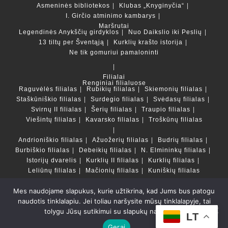
Asmeninės bibliotekos
Klubas „Knyginyčia“
I. Girčio atminimo kambarys
Maršrutai
Legendinės Anykščių girdyklos
Nuo Daikslio iki Peslių
13 tiltų per Šventąją
Kurklių krašto istorija
Ne tik gomuriui pamaloninti
Filialai
Renginiai filialuose
Raguvėlės filialas
Rubikių filialas
Skiemonių filialas
Staškūniškio filialas
Surdegio filialas
Svėdasų filialas
Svirnų II filialas
Šerių filialas
Traupio filialas
Viešintų filialas
Kavarsko filialas
Troškūnų filialas
Andrioniškio filialas
Ažuožerių filialas
Budrių filialas
Burbiškio filialas
Debeikių filialas
N. Elmininkų filialas
Istorijų dvarelis
Kurklių II filialas
Kurklių filialas
Leliūnų filialas
Mačionių filialas
Kuniškių filialas
Mes naudojame slapukus, kurie užtikrina, kad Jums bus patogu
Duomenų bazės ir katalogai
naudotis tinklalapiu. Jei toliau naršysite mūsų tinklalapyje, tai
LT
tolygu Jūsų sutikimui su slapukų naudojimu.
Copyright © Anykščių rajono savivaldybės Liudvikos ir
LT
Stanislovo Didžiulių viešoji biblioteka 2022 Powered by
Gerai