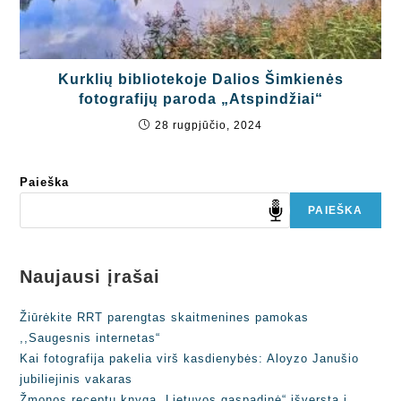
Kurklių bibliotekoje Dalios Šimkienės
fotografijų paroda „Atspindžiai“
28 rugpjūčio, 2024
Paieška
PAIEŠKA
Naujausi įrašai
Žiūrėkite RRT parengtas skaitmenines pamokas
,,Saugesnis internetas“
Kai fotografija pakelia virš kasdienybės: Aloyzo Janušio
jubiliejinis vakaras
Žmonos receptų knyga „Lietuvos gaspadinė“ išversta į