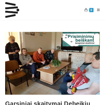
0
Garsiniai skaitymai Debeikių