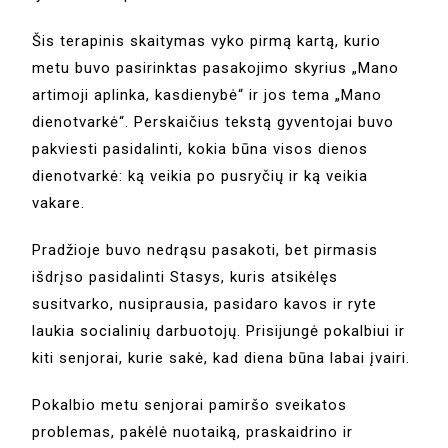
Šis terapinis skaitymas vyko pirmą kartą, kurio
metu buvo pasirinktas pasakojimo skyrius „Mano
artimoji aplinka, kasdienybė“ ir jos tema „Mano
dienotvarkė“. Perskaičius tekstą gyventojai buvo
pakviesti pasidalinti, kokia būna visos dienos
dienotvarkė: ką veikia po pusryčių ir ką veikia
vakare.
Pradžioje buvo nedrąsu pasakoti, bet pirmasis
išdrįso pasidalinti Stasys, kuris atsikėlęs
susitvarko, nusiprausia, pasidaro kavos ir ryte
laukia socialinių darbuotojų. Prisijungė pokalbiui ir
kiti senjorai, kurie sakė, kad diena būna labai įvairi.
Pokalbio metu senjorai pamiršo sveikatos
problemas, pakėlė nuotaiką, praskaidrino ir