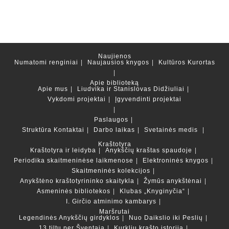
Naujienos
Numatomi renginiai
Naujausios knygos
Kultūros Kurortas
Apie biblioteką
Apie mus
Liudvika ir Stanislovas Didžiuliai
Vykdomi projektai
Įgyvendinti projektai
Paslaugos
Struktūra
Kontaktai
Darbo laikas
Svetainės medis
Kraštotyra
Kraštotyra ir leidyba
Anykščių kraštas spaudoje
Periodika skaitmeninėse laikmenose
Elektroninės knygos
Skaitmeninės kolekcijos
Anykštėno kraštotyrininko skaitykla
Žymūs anykštėnai
Asmeninės bibliotekos
Klubas „Knyginyčia“
I. Girčio atminimo kambarys
Maršrutai
Legendinės Anykščių girdyklos
Nuo Daikslio iki Peslių
13 tiltų per Šventąją
Kurklių krašto istorija