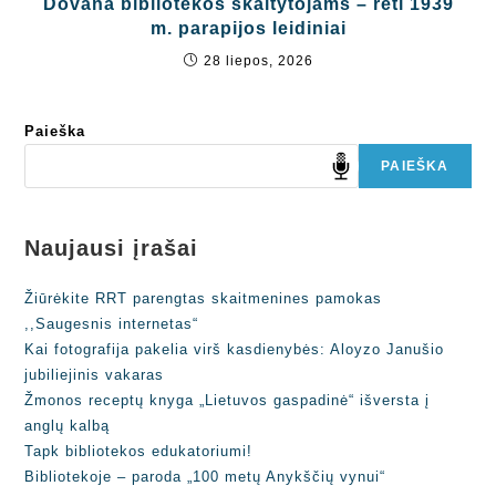
Dovana bibliotekos skaitytojams – reti 1939
m. parapijos leidiniai
28 liepos, 2026
Paieška
PAIEŠKA
Naujausi įrašai
Žiūrėkite RRT parengtas skaitmenines pamokas
,,Saugesnis internetas“
Kai fotografija pakelia virš kasdienybės: Aloyzo Janušio
jubiliejinis vakaras
Žmonos receptų knyga „Lietuvos gaspadinė“ išversta į
anglų kalbą
Tapk bibliotekos edukatoriumi!
Bibliotekoje – paroda „100 metų Anykščių vynui“