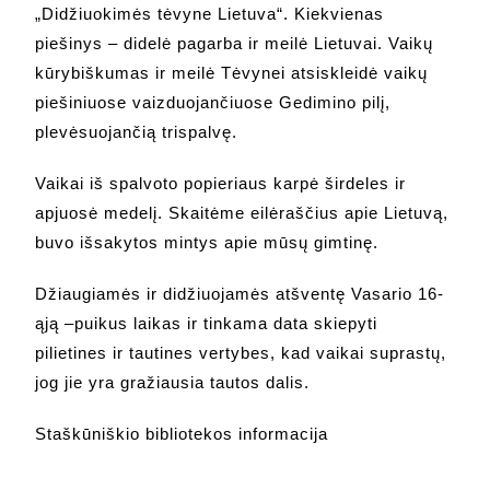
„Didžiuokimės tėvyne Lietuva“. Kiekvienas
piešinys – didelė pagarba ir meilė Lietuvai. Vaikų
kūrybiškumas ir meilė Tėvynei atsiskleidė vaikų
piešiniuose vaizduojančiuose Gedimino pilį,
plevėsuojančią trispalvę.
Vaikai iš spalvoto popieriaus karpė širdeles ir
apjuosė medelį. Skaitėme eilėraščius apie Lietuvą,
buvo išsakytos mintys apie mūsų gimtinę.
Džiaugiamės ir didžiuojamės atšventę Vasario 16-
ąją –puikus laikas ir tinkama data skiepyti
pilietines ir tautines vertybes, kad vaikai suprastų,
jog jie yra gražiausia tautos dalis.
Staškūniškio bibliotekos informacija