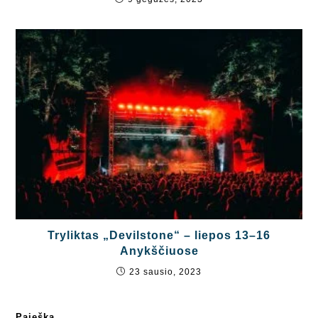
Tryliktas „Devilstone“ – liepos 13–16
Anykščiuose
23 sausio, 2023
Paieška