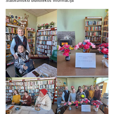
Staškūniškio bibliotekos informacija