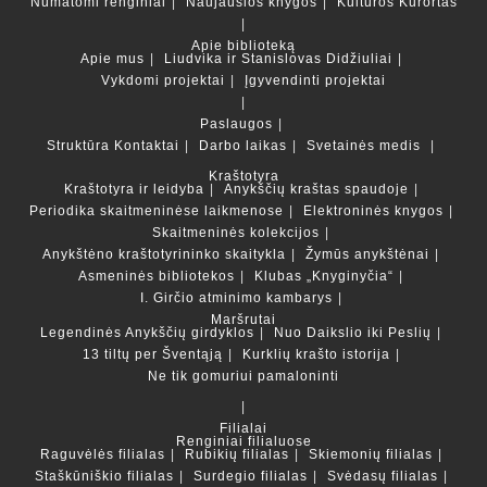
Numatomi renginiai
Naujausios knygos
Kultūros Kurortas
Apie biblioteką
Apie mus
Liudvika ir Stanislovas Didžiuliai
Vykdomi projektai
Įgyvendinti projektai
Paslaugos
Struktūra
Kontaktai
Darbo laikas
Svetainės medis
Kraštotyra
Kraštotyra ir leidyba
Anykščių kraštas spaudoje
Periodika skaitmeninėse laikmenose
Elektroninės knygos
Skaitmeninės kolekcijos
Anykštėno kraštotyrininko skaitykla
Žymūs anykštėnai
Asmeninės bibliotekos
Klubas „Knyginyčia“
I. Girčio atminimo kambarys
Maršrutai
Legendinės Anykščių girdyklos
Nuo Daikslio iki Peslių
13 tiltų per Šventąją
Kurklių krašto istorija
Ne tik gomuriui pamaloninti
Filialai
Renginiai filialuose
Raguvėlės filialas
Rubikių filialas
Skiemonių filialas
Staškūniškio filialas
Surdegio filialas
Svėdasų filialas