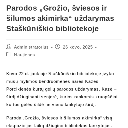
Parodos „Grožio, šviesos ir
šilumos akimirka“ uždarymas
Staškūniškio bibliotekoje
Post
Post
Administratorius
26 kovo, 2025
author:
published:
Post
Naujienos
category:
Kovo 22 d. jaukioje Staškūniškio bibliotekoje įvyko
mūsų mylimos bendruomenės narės Kazės
Porcikienės kurtų gėlių parodos uždarymas. Kazė –
širdį džiuginanti senjorė, kurios rankomis kruopščiai
kurtos gėlės šildė ne vieno lankytojo širdį.
Paroda „Grožio, šviesos ir šilumos akimirka“ visą
ekspozicijos laiką džiugino bibliotekos lankytojus.