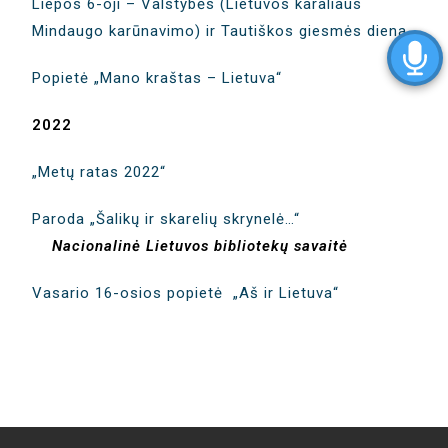
Liepos 6-oji – Valstybės (Lietuvos karaliaus
Mindaugo karūnavimo) ir Tautiškos giesmės diena
Popietė „Mano kraštas – Lietuva“
2022
„Metų ratas 2022“
Paroda „Šalikų ir skarelių skrynelė…“
Nacionalinė Lietuvos bibliotekų savaitė
Vasario 16-osios popietė „Aš ir Lietuva“