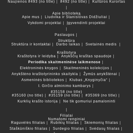
Naujienos
#493 (no title)
#492 (no title)
Kultūros Kurortas
Apie biblioteką
Apie mus
Liudvika ir Stanislovas Didžiuliai
Vykdomi projektai
Įgyvendinti projektai
Paslaugos
Struktūra
Struktūra ir kontaktai
Darbo laikas
Svetainės medis
Kraštotyra
Kraštotyra ir leidyba
Anykščių kraštas spaudoje
Periodika skaitmeninėse laikmenose
Elektroninės knygos
Skaitmeninės kolekcijos
Anykštėno kraštotyrininko skaitykla
Žymūs anykštėnai
Asmeninės bibliotekos
Klubas „Knyginyčia“
I. Girčio atminimo kambarys
#35158 (no title)
#35160 (no title)
#35159 (no title)
#35369 (no title)
Kurklių krašto istorija
Ne tik gomuriui pamaloninti
Filialai
Numatomi renginiai
Raguvėlės filialas
Rubikių filialas
Skiemonių filialas
Staškūniškio filialas
Surdegio filialas
Svėdasų filialas