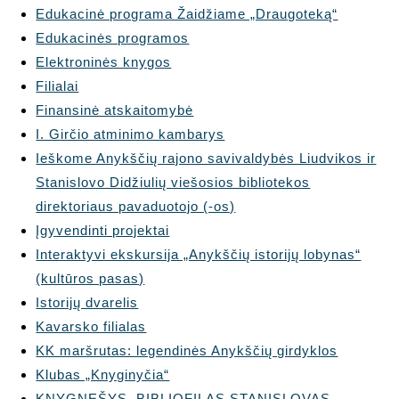
Edukacinė programa Žaidžiame „Draugoteką“
Edukacinės programos
Elektroninės knygos
Filialai
Finansinė atskaitomybė
I. Girčio atminimo kambarys
Ieškome Anykščių rajono savivaldybės Liudvikos ir
Stanislovo Didžiulių viešosios bibliotekos
direktoriaus pavaduotojo (-os)
Įgyvendinti projektai
Interaktyvi ekskursija „Anykščių istorijų lobynas“
(kultūros pasas)
Istorijų dvarelis
Kavarsko filialas
KK maršrutas: legendinės Anykščių girdyklos
Klubas „Knyginyčia“
KNYGNEŠYS, BIBLIOFILAS STANISLOVAS