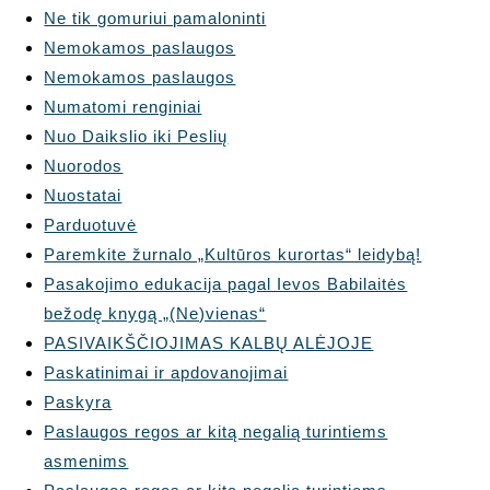
Ne tik gomuriui pamaloninti
Nemokamos paslaugos
Nemokamos paslaugos
Numatomi renginiai
Nuo Daikslio iki Peslių
Nuorodos
Nuostatai
Parduotuvė
Paremkite žurnalo „Kultūros kurortas“ leidybą!
Pasakojimo edukacija pagal Ievos Babilaitės
bežodę knygą „(Ne)vienas“
PASIVAIKŠČIOJIMAS KALBŲ ALĖJOJE
Paskatinimai ir apdovanojimai
Paskyra
Paslaugos regos ar kitą negalią turintiems
asmenims