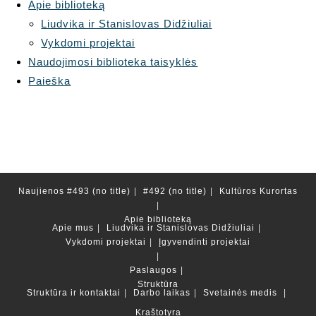
Apie biblioteką
Liudvika ir Stanislovas Didžiuliai
Vykdomi projektai
Naudojimosi biblioteka taisyklės
Paieška
Naujienos
#493 (no title)
#492 (no title)
Kultūros Kurortas
Apie biblioteką
Apie mus
Liudvika ir Stanislovas Didžiuliai
Vykdomi projektai
Įgyvendinti projektai
Paslaugos
Struktūra
Struktūra ir kontaktai
Darbo laikas
Svetainės medis
Kraštotyra