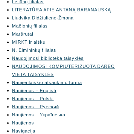
Leliūnų filialas
LITERATŪRA APIE ANTANĄ BARANAUSKĄ
Liudvika Didžiulienė-Žmona
Mačionių filialas
Maršrutai
MIRKT ir aišku
N. Elmininkų filialas
Naudojimosi biblioteka taisyklės
NAUDOJIMOSI KOMPIUTERIZUOTA DARBO
VIETA TAISYKLĖS
Naujienlaiškio atšaukimo forma
Naujienos – English
Naujienos – Polski
Naujienos – Русский
Naujienos – Українська
Naujienos
Navigacija