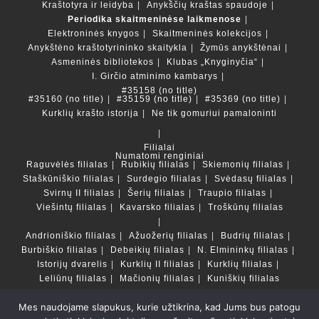
Kraštotyra ir leidyba
Anykščių kraštas spaudoje
Periodika skaitmeninėse laikmenose
Elektroninės knygos
Skaitmeninės kolekcijos
Anykštėno kraštotyrininko skaitykla
Žymūs anykštėnai
Asmeninės bibliotekos
Klubas „Knyginyčia“
I. Girčio atminimo kambarys
#35158 (no title)
#35160 (no title)
#35159 (no title)
#35369 (no title)
Kurklių krašto istorija
Ne tik gomuriui pamaloninti
Filialai
Numatomi renginiai
Raguvėlės filialas
Rubikių filialas
Skiemonių filialas
Staškūniškio filialas
Surdegio filialas
Svėdasų filialas
Svirnų II filialas
Šerių filialas
Traupio filialas
Viešintų filialas
Kavarsko filialas
Troškūnų filialas
Andrioniškio filialas
Ažuožerių filialas
Budrių filialas
Burbiškio filialas
Debeikių filialas
N. Elmininkų filialas
Istorijų dvarelis
Kurklių II filialas
Kurklių filialas
Leliūnų filialas
Mačionių filialas
Kuniškių filialas
Mes naudojame slapukus, kurie užtikrina, kad Jums bus patogu
Duomenų bazės ir katalogai