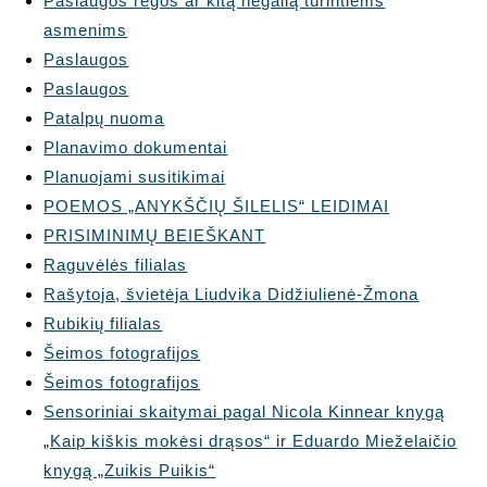
Paslaugos regos ar kitą negalią turintiems
asmenims
Paslaugos
Paslaugos
Patalpų nuoma
Planavimo dokumentai
Planuojami susitikimai
POEMOS „ANYKŠČIŲ ŠILELIS“ LEIDIMAI
PRISIMINIMŲ BEIEŠKANT
Raguvėlės filialas
Rašytoja, švietėja Liudvika Didžiulienė-Žmona
Rubikių filialas
Šeimos fotografijos
Šeimos fotografijos
Sensoriniai skaitymai pagal Nicola Kinnear knygą
„Kaip kiškis mokėsi drąsos“ ir Eduardo Mieželaičio
knygą „Zuikis Puikis“