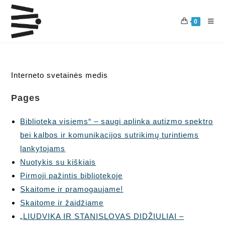
Skip
to
0
content
Interneto svetainės medis
Pages
Biblioteka visiems“ – saugi aplinka autizmo spektro
bei kalbos ir komunikacijos sutrikimų turintiems
lankytojams
Nuotykis su kiškiais
Pirmoji pažintis bibliotekoje
Skaitome ir pramogaujame!
Skaitome ir žaidžiame
„LIUDVIKA IR STANISLOVAS DIDŽIULIAI –