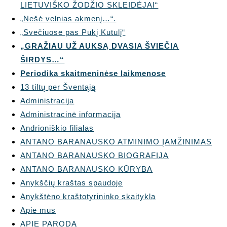
LIETUVIŠKO ŽODŽIO SKLEIDĖJAI“
„Nešė velnias akmenį…“.
„Svečiuose pas Pukį Kutulį“
„GRAŽIAU UŽ AUKSĄ DVASIA ŠVIEČIA
ŠIRDYS…“
Periodika skaitmeninėse laikmenose
13 tiltų per Šventąją
Administracija
Administracinė informacija
Andrioniškio filialas
ANTANO BARANAUSKO ATMINIMO ĮAMŽINIMAS
ANTANO BARANAUSKO BIOGRAFIJA
ANTANO BARANAUSKO KŪRYBA
Anykščių kraštas spaudoje
Anykštėno kraštotyrininko skaitykla
Apie mus
APIE PARODĄ