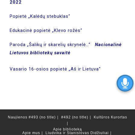
2022
Popietė „Kalėdų stebuklas“
Edukacinė popietė „Klevo rožės“
Paroda „Šalikų ir skarelių skrynelė…“
Nacionalinė
Lietuvos bibliotekų savaitė
Vasario 16-osios popietė „Aš ir Lietuva“
Naujienos
#493 (no title)
#492 (no title)
Kultūros Kurortas
Apie biblioteką
Apie mus
Liudvika ir Stanislovas Didžiuliai