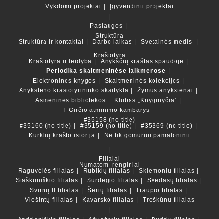
Vykdomi projektai
Įgyvendinti projektai
Paslaugos
Struktūra
Struktūra ir kontaktai
Darbo laikas
Svetainės medis
Kraštotyra
Kraštotyra ir leidyba
Anykščių kraštas spaudoje
Periodika skaitmeninėse laikmenose
Elektroninės knygos
Skaitmeninės kolekcijos
Anykštėno kraštotyrininko skaitykla
Žymūs anykštėnai
Asmeninės bibliotekos
Klubas „Knyginyčia“
I. Girčio atminimo kambarys
#35158 (no title)
#35160 (no title)
#35159 (no title)
#35369 (no title)
Kurklių krašto istorija
Ne tik gomuriui pamaloninti
Filialai
Numatomi renginiai
Raguvėlės filialas
Rubikių filialas
Skiemonių filialas
Staškūniškio filialas
Surdegio filialas
Svėdasų filialas
Svirnų II filialas
Šerių filialas
Traupio filialas
Viešintų filialas
Kavarsko filialas
Troškūnų filialas