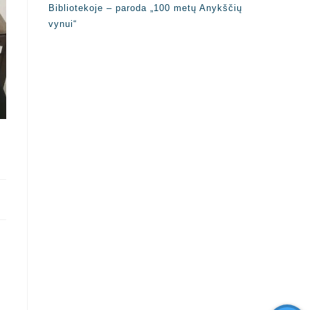
Bibliotekoje – paroda „100 metų Anykščių
vynui“