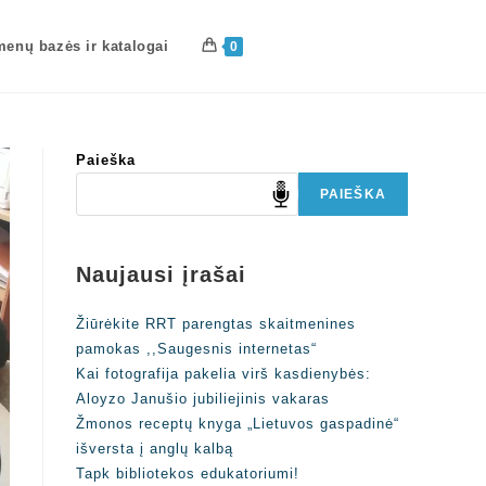
enų bazės ir katalogai
0
Paieška
PAIEŠKA
Naujausi įrašai
Žiūrėkite RRT parengtas skaitmenines
pamokas ,,Saugesnis internetas“
Kai fotografija pakelia virš kasdienybės:
Aloyzo Janušio jubiliejinis vakaras
Žmonos receptų knyga „Lietuvos gaspadinė“
išversta į anglų kalbą
Tapk bibliotekos edukatoriumi!