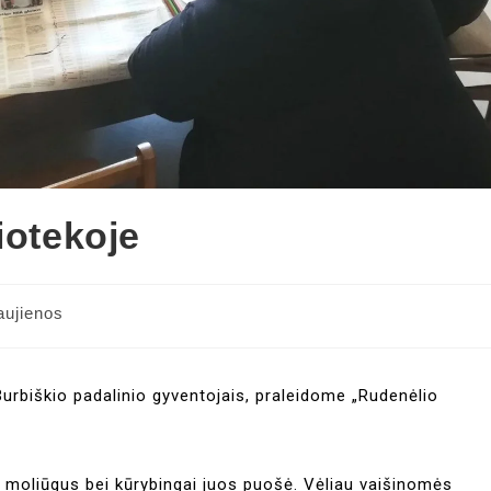
iotekoje
aujienos
urbiškio padalinio gyventojais, praleidome „Rudenėlio
 moliūgus bei kūrybingai juos puošė. Vėliau vaišinomės