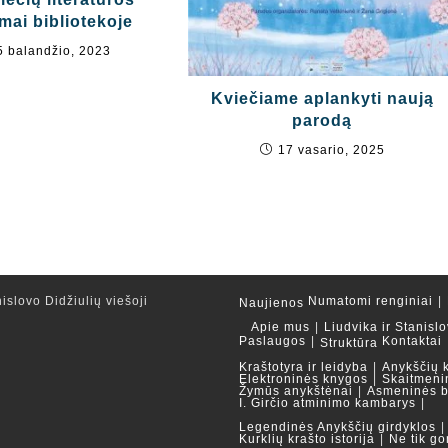
mai bibliotekoje
5 balandžio, 2023
Kviečiame aplankyti naują
parodą
17 vasario, 2025
islovo Didžiulių viešoji
Numatomi renginiai
Naujienos
Apie mus
Liudvika ir Stanislo
Paslaugos
Kontaktai
Struktūra
Kraštotyra ir leidyba
Anykščių 
Elektroninės knygos
Skaitmeni
Žymūs anykštėnai
Asmeninės b
I. Girčio atminimo kambarys
Legendinės Anykščių girdyklos
Kurklių krašto istorija
Ne tik go