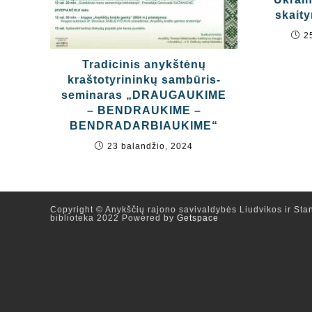
skaity
2
Tradicinis anykštėnų
kraštotyrininkų sambūris-
seminaras „DRAUGAUKIME
– BENDRAUKIME –
BENDRADARBIAUKIME“
23 balandžio, 2024
Copyright © Anykščių rajono savivaldybės Liudvikos ir Stan
biblioteka 2022 Powered by
Getspace