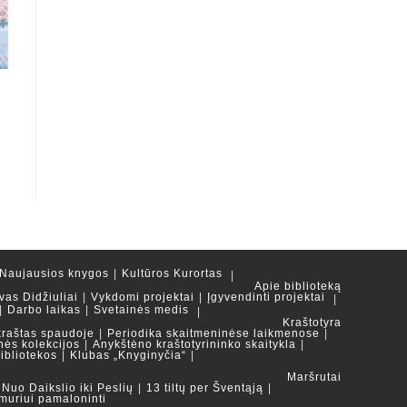
Naujausios knygos
Kultūros Kurortas
Apie biblioteką
vas Didžiuliai
Vykdomi projektai
Įgyvendinti projektai
Darbo laikas
Svetainės medis
Kraštotyra
kraštas spaudoje
Periodika skaitmeninėse laikmenose
nės kolekcijos
Anykštėno kraštotyrininko skaitykla
ibliotekos
Klubas „Knyginyčia“
Maršrutai
Nuo Daikslio iki Peslių
13 tiltų per Šventąją
muriui pamaloninti