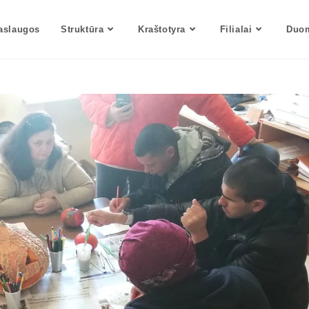
aslaugos
Struktūra
Kraštotyra
Filialai
Duom