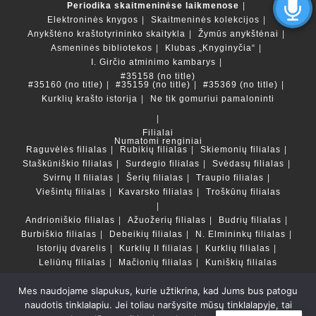
Periodika skaitmeninėse laikmenose
Elektroninės knygos
Skaitmeninės kolekcijos
Anykštėno kraštotyrininko skaitykla
Žymūs anykštėnai
Asmeninės bibliotekos
Klubas „Knyginyčia“
I. Girčio atminimo kambarys
#35158 (no title)
#35160 (no title)
#35159 (no title)
#35369 (no title)
Kurklių krašto istorija
Ne tik gomuriui pamaloninti
Filialai
Numatomi renginiai
Raguvėlės filialas
Rubikių filialas
Skiemonių filialas
Staškūniškio filialas
Surdegio filialas
Svėdasų filialas
Svirnų II filialas
Šerių filialas
Traupio filialas
Viešintų filialas
Kavarsko filialas
Troškūnų filialas
Andrioniškio filialas
Ažuožerių filialas
Budrių filialas
Burbiškio filialas
Debeikių filialas
N. Elmininkų filialas
Istorijų dvarelis
Kurklių II filialas
Kurklių filialas
Leliūnų filialas
Mačionių filialas
Kuniškių filialas
Mes naudojame slapukus, kurie užtikrina, kad Jums bus patogu
Duomenų bazės ir katalogai
naudotis tinklalapiu. Jei toliau naršysite mūsų tinklalapyje, tai
LT