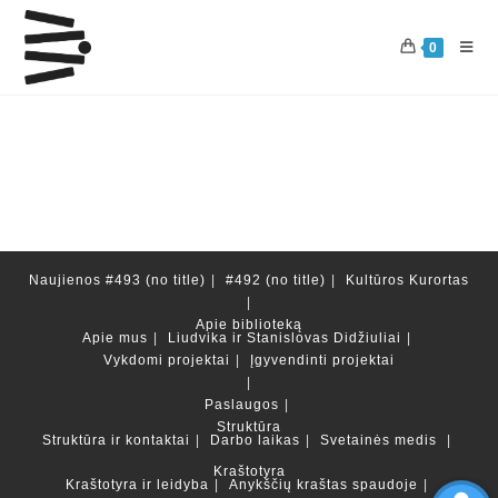
Skip
to
0
content
Naujienos
#493 (no title)
#492 (no title)
Kultūros Kurortas
Apie biblioteką
Apie mus
Liudvika ir Stanislovas Didžiuliai
Vykdomi projektai
Įgyvendinti projektai
Paslaugos
Struktūra
Struktūra ir kontaktai
Darbo laikas
Svetainės medis
Kraštotyra
Kraštotyra ir leidyba
Anykščių kraštas spaudoje