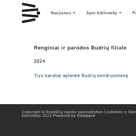
Naujienos
Apie biblioteką
P
Renginiai ir parodos Budrių filiale
2024
Trys karaliai aplankė Budrių bendruomenę
Copyright © Anykščių rajono savivaldybės Liudvikos ir Stan
biblioteka 2022 Powered by
Getspace