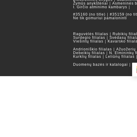
Žymūs anykštėnai
Asmeninės b
I. Girčio atminimo kambarys
#35160 (no title)
#35159 (no tit
Ne tik gomuriui pamaloninti
Raguvėlės filialas
Rubikių filia
Surdegio filialas
Svėdasų filial
Viešintų filialas
Kavarsko filial
Andrioniškio filialas
Ažuožerių f
Debeikių filialas
N. Elmininkų f
Kurklių filialas
Leliūnų filialas
Duomenų bazės ir katalogai