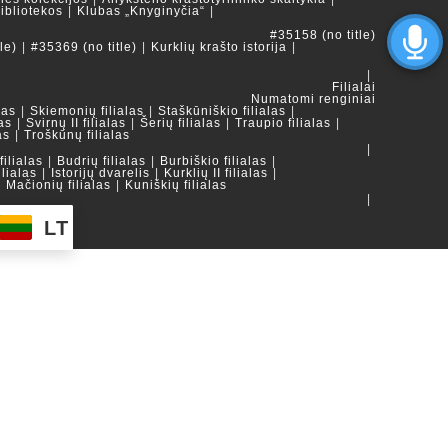
ibliotekos
Klubas „Knyginyčia“
#35158 (no title)
le)
#35369 (no title)
Kurklių krašto istorija
Filialai
Numatomi renginiai
las
Skiemonių filialas
Staškūniškio filialas
as
Svirnų II filialas
Šerių filialas
Traupio filialas
as
Troškūnų filialas
ilialas
Budrių filialas
Burbiškio filialas
ilialas
Istorijų dvarelis
Kurklių II filialas
Mačionių filialas
Kuniškių filialas
LT