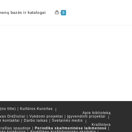
enų bazės ir katalogai
0
no title)
Kultūros Kurortas
Apie biblioteką
vas Didžiuliai
Vykdomi projektai
Įgyvendinti projektai
ir kontaktai
Darbo laikas
Svetainės medis
Kraštotyra
kraštas spaudoje
Periodika skaitmeninėse laikmenose
nės kolekcijos
Anykštėno kraštotyrininko skaitykla