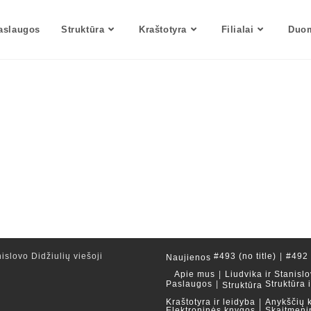
aslaugos
Struktūra
Kraštotyra
Filialai
Duom
islovo Didžiulių viešoji
#493 (no title)
#492 (
Naujienos
Apie mus
Liudvika ir Stanislo
Paslaugos
Struktūra 
Struktūra
Kraštotyra ir leidyba
Anykščių 
Elektroninės knygos
Skaitmeni