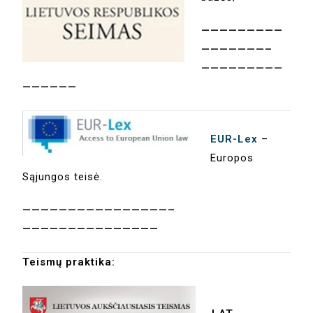
—————————
———————–
—————————
——————
EUR-Lex
–
Europos
Sąjungos teisė.
————————————————–
———————————————
Teismų praktika: