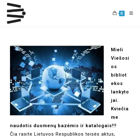
0
Mieli
Viešosi
os
bibliot
ekos
lankyto
jai.
Kviečia
me
naudotis duomenų bazėmis ir katalogais!!!
Čia rasite Lietuvos Respublikos teisės aktus,