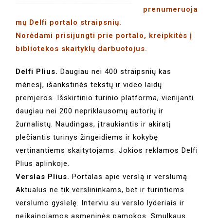
prenumeruoja
mų Delfi portalo straipsnių.
Norėdami prisijungti prie portalo, kreipkitės į
bibliotekos skaityklų darbuotojus.
Delfi Plius.
Daugiau nei 400 straipsnių kas
mėnesį, išankstinės tekstų ir video laidų
premjeros. Išskirtinio turinio platforma, vienijanti
daugiau nei 200 nepriklausomų autorių ir
žurnalistų. Naudingas, įtraukiantis ir akiratį
plečiantis turinys žingeidiems ir kokybę
vertinantiems skaitytojams. Jokios reklamos Delfi
Plius aplinkoje.
Verslas Plius.
Portalas apie verslą ir verslumą.
Aktualus ne tik verslininkams, bet ir turintiems
verslumo gyslelę. Interviu su verslo lyderiais ir
neįkainojamos asmeninės pamokos. Smulkaus