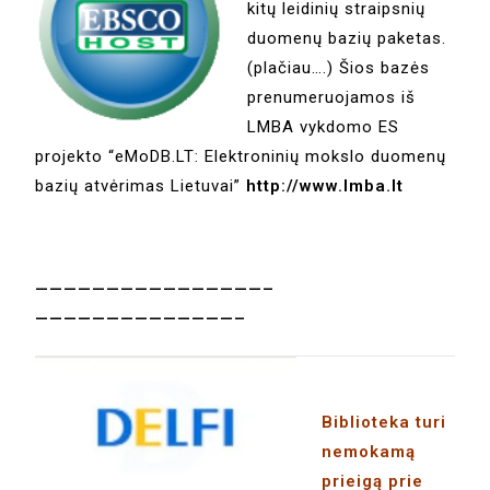
kitų leidinių straipsnių
duomenų bazių paketas.
(plačiau….) Šios bazės
prenumeruojamos iš
LMBA vykdomo ES
projekto “eMoDB.LT: Elektroninių mokslo duomenų
bazių atvėrimas Lietuvai”
http://www.lmba.lt
————————————————–
——————————————–
Biblioteka turi
nemokamą
prieigą prie