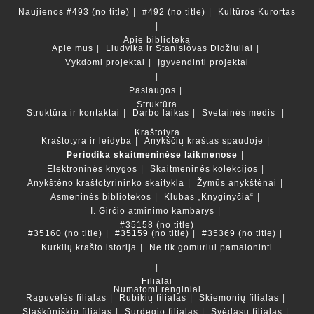
Naujienos
#493 (no title)
#492 (no title)
Kultūros Kurortas
Apie biblioteką
Apie mus
Liudvika ir Stanislovas Didžiuliai
Vykdomi projektai
Įgyvendinti projektai
Paslaugos
Struktūra
Struktūra ir kontaktai
Darbo laikas
Svetainės medis
Kraštotyra
Kraštotyra ir leidyba
Anykščių kraštas spaudoje
Periodika skaitmeninėse laikmenose
Elektroninės knygos
Skaitmeninės kolekcijos
Anykštėno kraštotyrininko skaitykla
Žymūs anykštėnai
Asmeninės bibliotekos
Klubas „Knyginyčia“
I. Girčio atminimo kambarys
#35158 (no title)
#35160 (no title)
#35159 (no title)
#35369 (no title)
Kurklių krašto istorija
Ne tik gomuriui pamaloninti
Filialai
Numatomi renginiai
Raguvėlės filialas
Rubikių filialas
Skiemonių filialas
Staškūniškio filialas
Surdegio filialas
Svėdasų filialas