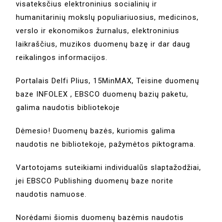
visateksčius elektroninius socialinių ir
humanitarinių mokslų populiariuosius, medicinos,
verslo ir ekonomikos žurnalus, elektroninius
laikraščius, muzikos duomenų bazę ir dar daug
reikalingos informacijos.
Portalais Delfi Plius, 15MinMAX, Teisine duomenų
baze INFOLEX , EBSCO
duomenų bazių paketu,
galima naudotis bibliotekoje
Dėmesio! Duomenų bazės, kuriomis galima
naudotis ne bibliotekoje, pažymėtos piktograma
.
Vartotojams suteikiami individualūs slaptažodžiai,
jei EBSCO Publishing duomenų baze norite
naudotis namuose.
Norėdami šiomis duomenų bazėmis naudotis