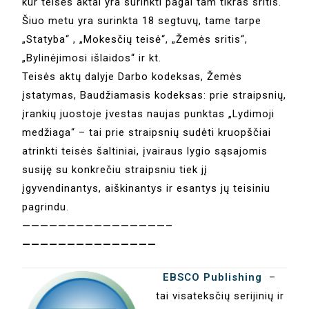
kur teisės aktai yra surinkti pagal tam tikras sritis.
Šiuo metu yra surinkta 18 segtuvų, tame tarpe
„Statyba“ , „Mokesčių teisė“, „Žemės sritis“,
„Bylinėjimosi išlaidos“ ir kt.
Teisės aktų dalyje Darbo kodeksas, Žemės
įstatymas, Baudžiamasis kodeksas: prie straipsnių,
įrankių juostoje įvestas naujas punktas „Lydimoji
medžiaga“ – tai prie straipsnių sudėti kruopščiai
atrinkti teisės šaltiniai, įvairaus lygio sąsajomis
susiję su konkrečiu straipsniu tiek jį
įgyvendinantys, aiškinantys ir esantys jų teisiniu
pagrindu.
————————————————–
———————————————
EBSCO Publishing
–
tai visateksčių serijinių ir