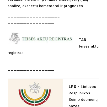
analizė, ekspertų komentarai ir prognozės.
————————————————–
———————————————
TAR
–
teisės aktų
registras;
————————————————–
———————————————
LRS
– Lietuvos
Respublikos
Seimo duomenų
bazės;