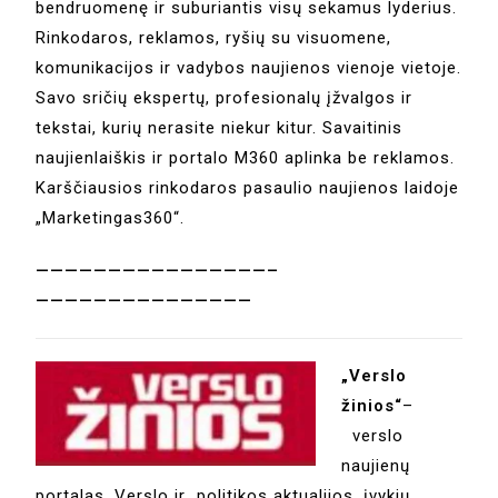
bendruomenę ir suburiantis visų sekamus lyderius.
Rinkodaros, reklamos, ryšių su visuomene,
komunikacijos ir vadybos naujienos vienoje vietoje.
Savo sričių ekspertų, profesionalų įžvalgos ir
tekstai, kurių nerasite niekur kitur. Savaitinis
naujienlaiškis ir portalo M360 aplinka be reklamos.
Karščiausios rinkodaros pasaulio naujienos laidoje
„Marketingas360“.
————————————————–
———————————————
„Verslo
žinios“
–
verslo
naujienų
portalas. Verslo ir politikos aktualijos, įvykių