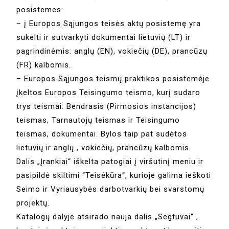
posistemes:
– į Europos Sąjungos teisės aktų posistemę yra
sukelti ir sutvarkyti dokumentai lietuvių (LT) ir
pagrindinėmis: anglų (EN), vokiečių (DE), prancūzų
(FR) kalbomis.
– Europos Sąjungos teismų praktikos posistemėje
įkeltos Europos Teisingumo teismo, kurį sudaro
trys teismai: Bendrasis (Pirmosios instancijos)
teismas, Tarnautojų teismas ir Teisingumo
teismas, dokumentai. Bylos taip pat sudėtos
lietuvių ir anglų , vokiečių, prancūzų kalbomis.
Dalis „Įrankiai“ iškelta patogiai į viršutinį meniu ir
pasipildė skiltimi “Teisėkūra“, kurioje galima ieškoti
Seimo ir Vyriausybės darbotvarkių bei svarstomų
projektų.
Katalogų dalyje atsirado nauja dalis „Segtuvai“ ,