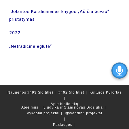
Jolantos Karaliūnienės knygos „Aš čia buvau“
pristatymas
2022
„Netradicinė eglutė“
Naujienos
#493 (no title)
#492 (no title)
Kultūros Kurortas
Apie biblioteką
Apie mus
Liudvika ir Stanislovas Didžiuliai
Vykdomi projektai
Įgyvendinti projektai
Paslaugos