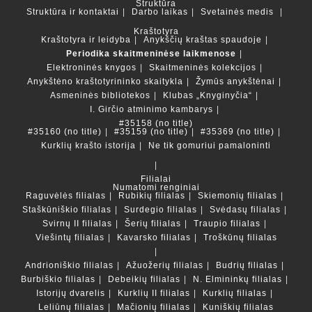
Struktūra
Struktūra ir kontaktai
Darbo laikas
Svetainės medis
Kraštotyra
Kraštotyra ir leidyba
Anykščių kraštas spaudoje
Periodika skaitmeninėse laikmenose
Elektroninės knygos
Skaitmeninės kolekcijos
Anykštėno kraštotyrininko skaitykla
Žymūs anykštėnai
Asmeninės bibliotekos
Klubas „Knyginyčia“
I. Girčio atminimo kambarys
#35158 (no title)
#35160 (no title)
#35159 (no title)
#35369 (no title)
Kurklių krašto istorija
Ne tik gomuriui pamaloninti
Filialai
Numatomi renginiai
Raguvėlės filialas
Rubikių filialas
Skiemonių filialas
Staškūniškio filialas
Surdegio filialas
Svėdasų filialas
Svirnų II filialas
Šerių filialas
Traupio filialas
Viešintų filialas
Kavarsko filialas
Troškūnų filialas
Andrioniškio filialas
Ažuožerių filialas
Budrių filialas
Burbiškio filialas
Debeikių filialas
N. Elmininkų filialas
Istorijų dvarelis
Kurklių II filialas
Kurklių filialas
Leliūnų filialas
Mačionių filialas
Kuniškių filialas