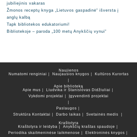
jubiliejinis vakaras
Žmonos receptų knyga „Lietuvos gaspadinė“ išversta į
anglų kalbą
Tapk bibliotekos edukatoriumi!
Bibliotekoje – paroda „100 metų Anykščių vynui“
Naujienos
Numatomi renginiai
Naujausios knygos
Kultūros Kurortas
Apie biblioteką
Apie mus
Liudvika ir Stanislovas Didžiuliai
Vykdomi projektai
Įgyvendinti projektai
Paslaugos
Struktūra
Kontaktai
Darbo laikas
Svetainės medis
Kraštotyra
Kraštotyra ir leidyba
Anykščių kraštas spaudoje
Periodika skaitmeninėse laikmenose
Elektroninės knygos