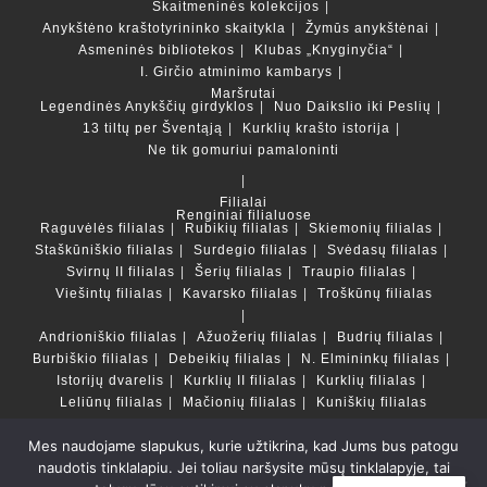
Skaitmeninės kolekcijos
Anykštėno kraštotyrininko skaitykla
Žymūs anykštėnai
Asmeninės bibliotekos
Klubas „Knyginyčia“
I. Girčio atminimo kambarys
Maršrutai
Legendinės Anykščių girdyklos
Nuo Daikslio iki Peslių
13 tiltų per Šventąją
Kurklių krašto istorija
Ne tik gomuriui pamaloninti
Filialai
Renginiai filialuose
Raguvėlės filialas
Rubikių filialas
Skiemonių filialas
Staškūniškio filialas
Surdegio filialas
Svėdasų filialas
Svirnų II filialas
Šerių filialas
Traupio filialas
Viešintų filialas
Kavarsko filialas
Troškūnų filialas
Andrioniškio filialas
Ažuožerių filialas
Budrių filialas
Burbiškio filialas
Debeikių filialas
N. Elmininkų filialas
Istorijų dvarelis
Kurklių II filialas
Kurklių filialas
Leliūnų filialas
Mačionių filialas
Kuniškių filialas
Mes naudojame slapukus, kurie užtikrina, kad Jums bus patogu
Duomenų bazės ir katalogai
naudotis tinklalapiu. Jei toliau naršysite mūsų tinklalapyje, tai
LT