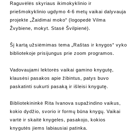
Raguvėlės skyriaus ikimokyklinio ir
priešmokyklinio ugdymo 4-6 metų vaikai dalyvauja
projekte „Žaidimai moko“ (logopedė Vilma
Žvybiene, mokyt. Stasė Švilpienė).
Šį kartą užsiėmimas tema „Raštas ir knygos“ vyko
bibliotekoje prisijungus prie zoom programos.
Vadovaujami lektorės vaikai gamino knygutę,
klausėsi pasakos apie žibintus, patys buvo
paskatinti sukurti pasaką ir išleisi knygutę.
Bibliotekininkė Rita Ivanova supažindino vaikus,
kokio dydžio, svorio ir formų būna knygų. Vaikai
vartė ir skaitė knygeles, pasakojo, kokios
knygutės jiems labiausiai patinka.