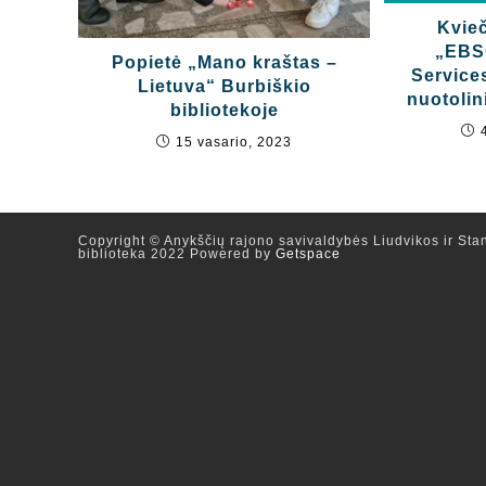
Kvieč
„EBS
Popietė „Mano kraštas –
Service
Lietuva“ Burbiškio
nuotoli
bibliotekoje
15 vasario, 2023
Copyright © Anykščių rajono savivaldybės Liudvikos ir Stan
biblioteka 2022 Powered by
Getspace