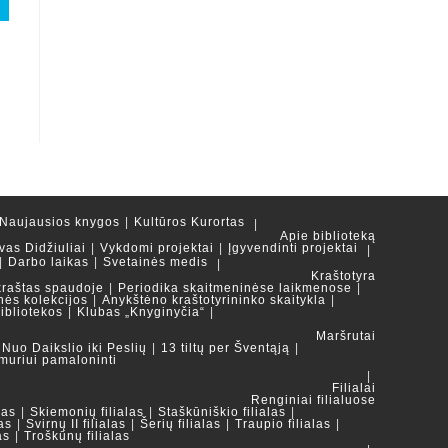
Naujausios knygos
Kultūros Kurortas
Apie biblioteką
vas Didžiuliai
Vykdomi projektai
Įgyvendinti projektai
Darbo laikas
Svetainės medis
Kraštotyra
kraštas spaudoje
Periodika skaitmeninėse laikmenose
nės kolekcijos
Anykštėno kraštotyrininko skaitykla
ibliotekos
Klubas „Knyginyčia“
Maršrutai
Nuo Daikslio iki Peslių
13 tiltų per Šventąją
muriui pamaloninti
Filialai
Renginiai filialuose
las
Skiemonių filialas
Staškūniškio filialas
as
Svirnų II filialas
Šerių filialas
Traupio filialas
as
Troškūnų filialas