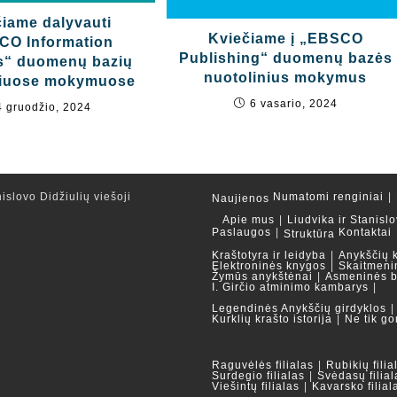
iame dalyvauti
Kviečiame į „EBSCO
CO Information
Publishing“ duomenų bazės
s“ duomenų bazių
nuotolinius mokymus
niuose mokymuose
6 vasario, 2024
4 gruodžio, 2024
islovo Didžiulių viešoji
Numatomi renginiai
Naujienos
Apie mus
Liudvika ir Stanislo
Paslaugos
Kontaktai
Struktūra
Kraštotyra ir leidyba
Anykščių 
Elektroninės knygos
Skaitmeni
Žymūs anykštėnai
Asmeninės b
I. Girčio atminimo kambarys
Legendinės Anykščių girdyklos
Kurklių krašto istorija
Ne tik go
Raguvėlės filialas
Rubikių filia
Surdegio filialas
Svėdasų filial
Viešintų filialas
Kavarsko filial