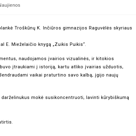
Naujienos
aplankė Troškūnų K. Inčiūros gimnazijos Raguvėlės skyriaus
l E. Mieželaičio knygą „Zuikis Puikis“.
mentus, naudojamos įvairios vizualinės, ir kitokios
o įtraukiami į istoriją, kartu atliko įvairias užduotis,
Bendraudami vaikai praturtino savo kalbą, įgijo naujų
s darželinukus mokė susikoncentruoti, lavinti kūrybiškumą
irtis.