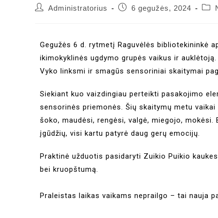
Administratorius
6 gegužės, 2024
Gegužės 6 d. rytmetį Raguvėlės bibliotekininkė 
ikimokyklinės ugdymo grupės vaikus ir auklėtoją.
Vyko linksmi ir smagūs sensoriniai skaitymai paga
Siekiant kuo vaizdingiau perteikti pasakojimo ele
sensorinės priemonės. Šių skaitymų metu vaikai buv
šoko, maudėsi, rengėsi, valgė, miegojo, mokėsi. 
įgūdžių, visi kartu patyrė daug gerų emocijų.
Praktinė užduotis pasidaryti Zuikio Puikio kauke
bei kruopštumą.
Praleistas laikas vaikams neprailgo – tai nauja pat