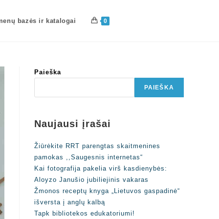
enų bazės ir katalogai
0
Paieška
PAIEŠKA
Naujausi įrašai
Žiūrėkite RRT parengtas skaitmenines
pamokas ,,Saugesnis internetas“
Kai fotografija pakelia virš kasdienybės:
Aloyzo Janušio jubiliejinis vakaras
Žmonos receptų knyga „Lietuvos gaspadinė“
išversta į anglų kalbą
Tapk bibliotekos edukatoriumi!