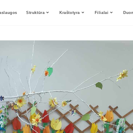
aslaugos
Struktūra
Kraštotyra
Filialai
Duom