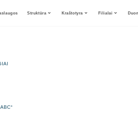
aslaugos
Struktūra
Kraštotyra
Filialai
Duom
IAI
 ABC“