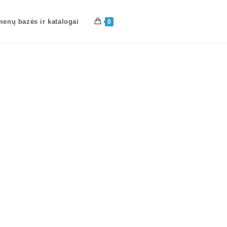
enų bazės ir katalogai
0