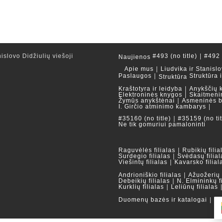
islovo Didžiulių viešoji
#493 (no title)
#492 (
Naujienos
Apie mus
Liudvika ir Stanislo
Paslaugos
Struktūra 
Struktūra
Kraštotyra ir leidyba
Anykščių 
Elektroninės knygos
Skaitmeni
Žymūs anykštėnai
Asmeninės b
I. Girčio atminimo kambarys
#35160 (no title)
#35159 (no tit
Ne tik gomuriui pamaloninti
Raguvėlės filialas
Rubikių filia
Surdegio filialas
Svėdasų filial
Viešintų filialas
Kavarsko filial
Andrioniškio filialas
Ažuožerių f
Debeikių filialas
N. Elmininkų f
Kurklių filialas
Leliūnų filialas
Duomenų bazės ir katalogai