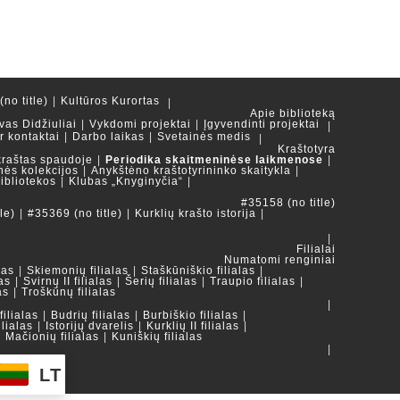
no title)
Kultūros Kurortas
Apie biblioteką
vas Didžiuliai
Vykdomi projektai
Įgyvendinti projektai
ir kontaktai
Darbo laikas
Svetainės medis
Kraštotyra
kraštas spaudoje
Periodika skaitmeninėse laikmenose
nės kolekcijos
Anykštėno kraštotyrininko skaitykla
ibliotekos
Klubas „Knyginyčia“
#35158 (no title)
le)
#35369 (no title)
Kurklių krašto istorija
Filialai
Numatomi renginiai
las
Skiemonių filialas
Staškūniškio filialas
as
Svirnų II filialas
Šerių filialas
Traupio filialas
as
Troškūnų filialas
ilialas
Budrių filialas
Burbiškio filialas
ilialas
Istorijų dvarelis
Kurklių II filialas
Mačionių filialas
Kuniškių filialas
LT