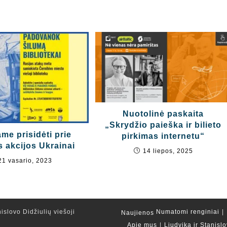
Nuotolinė paskaita
„Skrydžio paieška ir bilieto
me prisidėti prie
pirkimas internetu“
 akcijos Ukrainai
14 liepos, 2025
21 vasario, 2023
islovo Didžiulių viešoji
Numatomi renginiai
Naujienos
Apie mus
Liudvika ir Stanislo