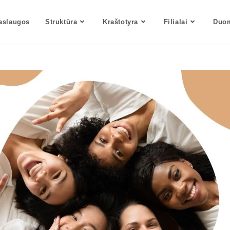
aslaugos
Struktūra
Kraštotyra
Filialai
Duom