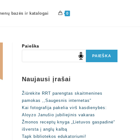
enų bazės ir katalogai
0
Paieška
PAIEŠKA
Naujausi įrašai
Žiūrėkite RRT parengtas skaitmenines
pamokas ,,Saugesnis internetas“
Kai fotografija pakelia virš kasdienybės:
Aloyzo Janušio jubiliejinis vakaras
Žmonos receptų knyga „Lietuvos gaspadinė“
išversta į anglų kalbą
Tapk bibliotekos edukatoriumi!