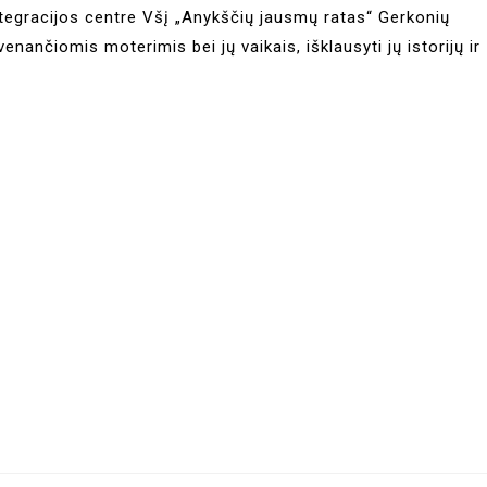
tegracijos centre Všį „Anykščių jausmų ratas“ Gerkonių
enančiomis moterimis bei jų vaikais, išklausyti jų istorijų ir