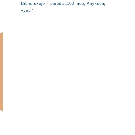
Bibliotekoje – paroda „100 metų Anykščių
vynui“