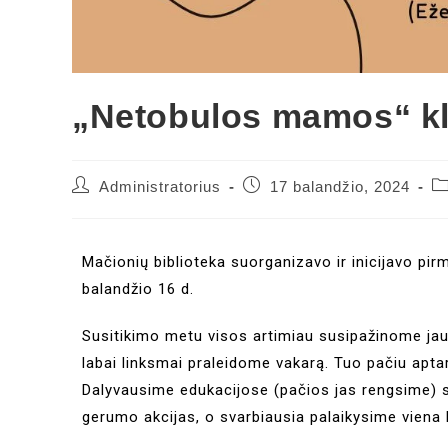
„Netobulos mamos“ kl
Administratorius
17 balandžio, 2024
Mačionių biblioteka suorganizavo ir inicijavo pi
balandžio 16 d.
Susitikimo metu visos artimiau susipažinome jau
labai linksmai praleidome vakarą. Tuo pačiu apta
Dalyvausime edukacijose (pačios jas rengsime) 
gerumo akcijas, o svarbiausia palaikysime viena