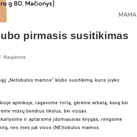
ubo pirmasis susitikimas
Naujienos
rmąjį „Netobulos mamos“ klubo susitikimą, kuris įvyko
kioje aplinkoje, ragavome tortą, gėrėme arbatą, kavą bei
rėme mūsų bendrus tikslus, bei vizijas.
skaitysime ir aptarsime įdomiausias knygas, rengsime
 kitą, nes mes juk visos (NE)tobulos mamos.