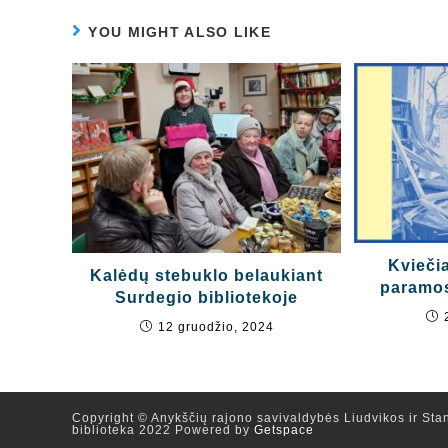
YOU MIGHT ALSO LIKE
Kviečia
Kalėdų stebuklo belaukiant
paramos
Surdegio bibliotekoje
12 gruodžio, 2024
Copyright © Anykščių rajono savivaldybės Liudvikos ir Stan
biblioteka 2022 Powered by
Getspace