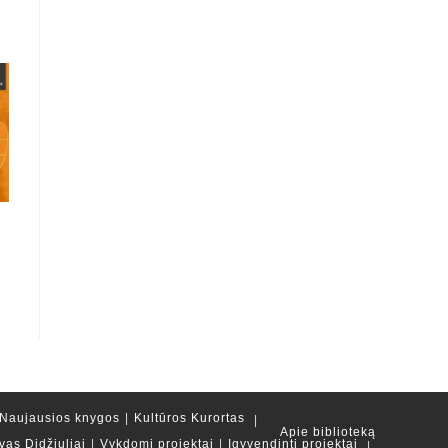
Naujausios knygos
Kultūros Kurortas
Apie biblioteką
vas Didžiuliai
Vykdomi projektai
Įgyvendinti projektai