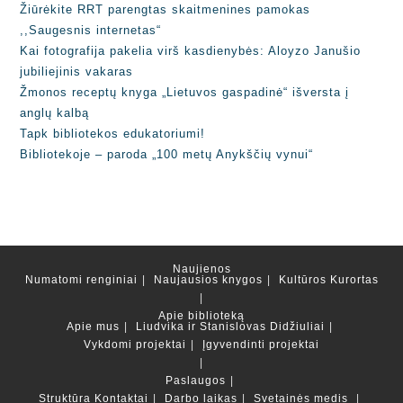
Žiūrėkite RRT parengtas skaitmenines pamokas
,,Saugesnis internetas“
Kai fotografija pakelia virš kasdienybės: Aloyzo Janušio
jubiliejinis vakaras
Žmonos receptų knyga „Lietuvos gaspadinė“ išversta į
anglų kalbą
Tapk bibliotekos edukatoriumi!
Bibliotekoje – paroda „100 metų Anykščių vynui“
Naujienos
Numatomi renginiai
Naujausios knygos
Kultūros Kurortas
Apie biblioteką
Apie mus
Liudvika ir Stanislovas Didžiuliai
Vykdomi projektai
Įgyvendinti projektai
Paslaugos
Struktūra
Kontaktai
Darbo laikas
Svetainės medis