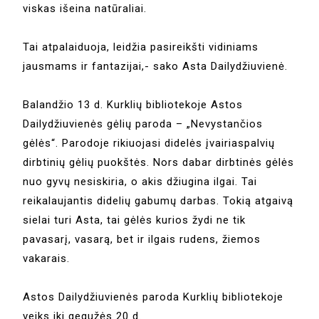
viskas išeina natūraliai.
Tai atpalaiduoja, leidžia pasireikšti vidiniams
jausmams ir fantazijai,- sako Asta Dailydžiuvienė.
Balandžio 13 d. Kurklių bibliotekoje Astos
Dailydžiuvienės gėlių paroda – „Nevystančios
gėlės“. Parodoje rikiuojasi didelės įvairiaspalvių
dirbtinių gėlių puokštės. Nors dabar dirbtinės gėlės
nuo gyvų nesiskiria, o akis džiugina ilgai. Tai
reikalaujantis didelių gabumų darbas. Tokią atgaivą
sielai turi Asta, tai gėlės kurios žydi ne tik
pavasarį, vasarą, bet ir ilgais rudens, žiemos
vakarais.
Astos Dailydžiuvienės paroda Kurklių bibliotekoje
veiks iki gegužės 20 d.