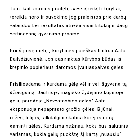
Tam, kad žmogus pradėtų save išreikšti kūrybai,
tereikia noro ir suvokimo jog praleistos prie darbų
valandos bei rezultatas atneša visai kitokią ir daug
vertingesnę gyvenimo prasmę.
Prieš pusę metų į kūrybines paieškas leidosi Asta
Dailydžiuvienė. Jos pasirinktas kūrybos būdas iš
krepinio popieriaus daromos įvairiaspalvės gėlės.
Prisiliesdama ir kurdama gėlę vėl ir vėl išgyvena tą
džiaugsmą. Jautrioje, magiško žydėjimo kupinoje
gėlių parodoje „Nevystančios gėlės“ Asta
eksponuoja nepaprasto grožio gėles. Bijūnai,
rožės, lelijos, vilkdalgiai skatina kūrėjos norą
gaminti gėles. Kurdama nežinau, koks bus galutinis
variantas, kokią gėlių puokštę šį kartą „nuausiu“