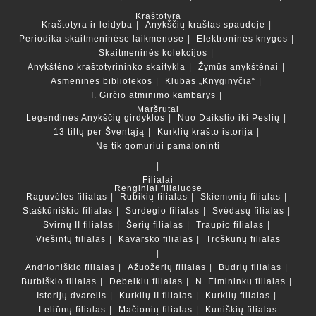
Kraštotyra
Kraštotyra ir leidyba
Anykščių kraštas spaudoje
Periodika skaitmeninėse laikmenose
Elektroninės knygos
Skaitmeninės kolekcijos
Anykštėno kraštotyrininko skaitykla
Žymūs anykštėnai
Asmeninės bibliotekos
Klubas „Knyginyčia“
I. Girčio atminimo kambarys
Maršrutai
Legendinės Anykščių girdyklos
Nuo Daikslio iki Peslių
13 tiltų per Šventąją
Kurklių krašto istorija
Ne tik gomuriui pamaloninti
Filialai
Renginiai filialuose
Raguvėlės filialas
Rubikių filialas
Skiemonių filialas
Staškūniškio filialas
Surdegio filialas
Svėdasų filialas
Svirnų II filialas
Šerių filialas
Traupio filialas
Viešintų filialas
Kavarsko filialas
Troškūnų filialas
Andrioniškio filialas
Ažuožerių filialas
Budrių filialas
Burbiškio filialas
Debeikių filialas
N. Elmininkų filialas
Istorijų dvarelis
Kurklių II filialas
Kurklių filialas
Leliūnų filialas
Mačionių filialas
Kuniškių filialas