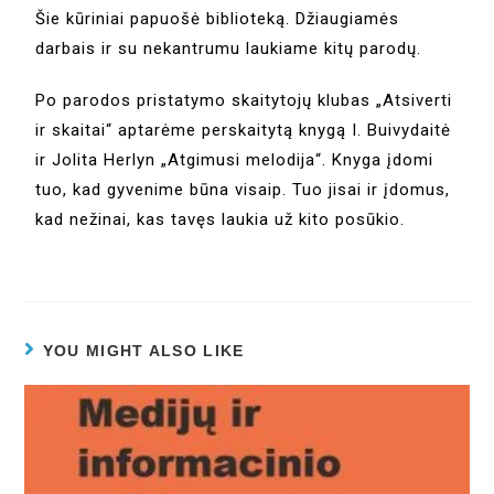
Šie kūriniai papuošė biblioteką. Džiaugiamės
darbais ir su nekantrumu laukiame kitų parodų.
Po parodos pristatymo skaitytojų klubas „Atsiverti
ir skaitai“ aptarėme perskaitytą knygą I. Buivydaitė
ir Jolita Herlyn „Atgimusi melodija“. Knyga įdomi
tuo, kad gyvenime būna visaip. Tuo jisai ir įdomus,
kad nežinai, kas tavęs laukia už kito posūkio.
YOU MIGHT ALSO LIKE