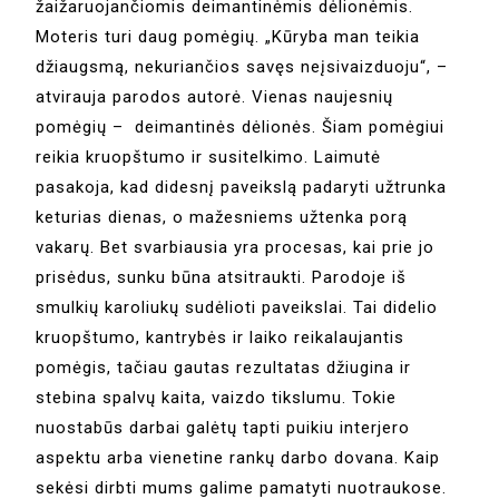
žaižaruojančiomis deimantinėmis dėlionėmis.
Moteris turi daug pomėgių. „Kūryba man teikia
džiaugsmą, nekuriančios savęs neįsivaizduoju“, –
atvirauja parodos autorė. Vienas naujesnių
pomėgių – deimantinės dėlionės. Šiam pomėgiui
reikia kruopštumo ir susitelkimo. Laimutė
pasakoja, kad didesnį paveikslą padaryti užtrunka
keturias dienas, o mažesniems užtenka porą
vakarų. Bet svarbiausia yra procesas, kai prie jo
prisėdus, sunku būna atsitraukti. Parodoje iš
smulkių karoliukų sudėlioti paveikslai. Tai didelio
kruopštumo, kantrybės ir laiko reikalaujantis
pomėgis, tačiau gautas rezultatas džiugina ir
stebina spalvų kaita, vaizdo tikslumu. Tokie
nuostabūs darbai galėtų tapti puikiu interjero
aspektu arba vienetine rankų darbo dovana. Kaip
sekėsi dirbti mums galime pamatyti nuotraukose.