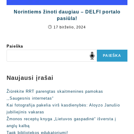
Norintiems žinoti daugiau – DELFI portalo
pasiūla!
17 birželio, 2024
Paieška
PAIEŠKA
Naujausi įrašai
Žiūrėkite RRT parengtas skaitmenines pamokas
,,Saugesnis internetas“
Kai fotografija pakelia virš kasdienybės: Aloyzo Janušio
jubiliejinis vakaras
Žmonos receptų knyga „Lietuvos gaspadinė“ išversta į
anglų kalbą
Tapk bibliotekos edukatoriumi!