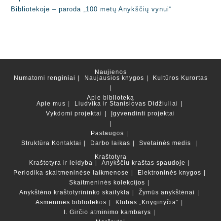
Bibliotekoje – paroda „100 metų Anykščių vynui“
Naujienos
Numatomi renginiai
Naujausios knygos
Kultūros Kurortas
Apie biblioteką
Apie mus
Liudvika ir Stanislovas Didžiuliai
Vykdomi projektai
Įgyvendinti projektai
Paslaugos
Struktūra
Kontaktai
Darbo laikas
Svetainės medis
Kraštotyra
Kraštotyra ir leidyba
Anykščių kraštas spaudoje
Periodika skaitmeninėse laikmenose
Elektroninės knygos
Skaitmeninės kolekcijos
Anykštėno kraštotyrininko skaitykla
Žymūs anykštėnai
Asmeninės bibliotekos
Klubas „Knyginyčia“
I. Girčio atminimo kambarys