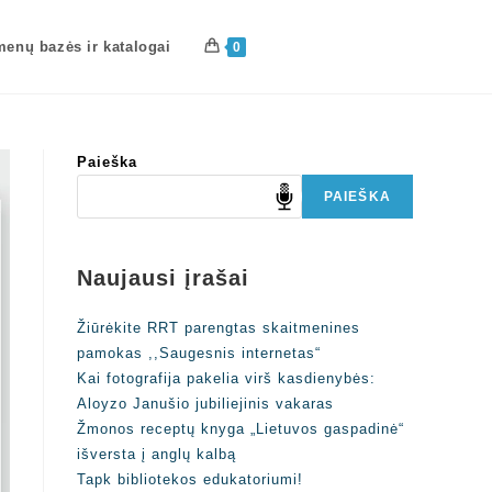
enų bazės ir katalogai
0
Paieška
PAIEŠKA
Naujausi įrašai
Žiūrėkite RRT parengtas skaitmenines
pamokas ,,Saugesnis internetas“
Kai fotografija pakelia virš kasdienybės:
Aloyzo Janušio jubiliejinis vakaras
Žmonos receptų knyga „Lietuvos gaspadinė“
išversta į anglų kalbą
Tapk bibliotekos edukatoriumi!