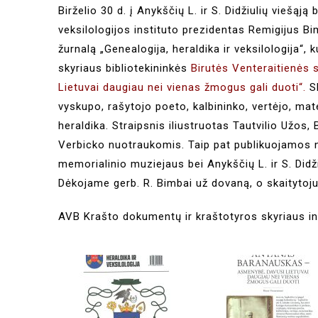
Birželio 30 d. į Anykščių L. ir S. Didžiulių viešąją
veksilologijos instituto prezidentas Remigijus Bi
žurnalą „Genealogija, heraldika ir veksilologija
skyriaus bibliotekininkės
Birutės Venteraitienės
Lietuvai daugiau nei vienas žmogus gali duoti“
.
Sk
vyskupo, rašytojo poeto, kalbininko, vertėjo, m
heraldika. Straipsnis iliustruotas Tautvilio Užos
Verbicko nuotraukomis. Taip pat publikuojamos 
memorialinio muziejaus bei Anykščių L. ir S. Did
Dėkojame gerb. R. Bimbai už dovaną, o skaitytoju
AVB Krašto dokumentų ir kraštotyros skyriaus i