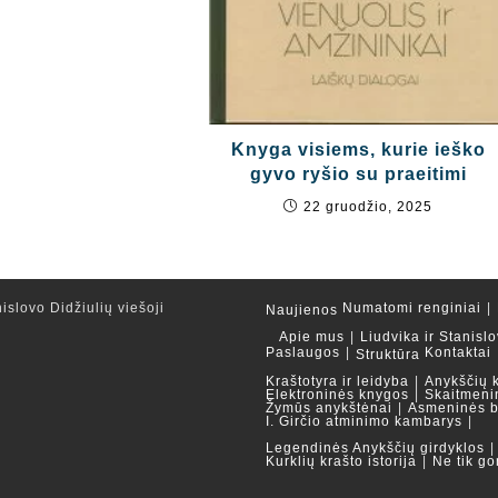
Knyga visiems, kurie ieško
gyvo ryšio su praeitimi
22 gruodžio, 2025
islovo Didžiulių viešoji
Numatomi renginiai
Naujienos
Apie mus
Liudvika ir Stanislo
Paslaugos
Kontaktai
Struktūra
Kraštotyra ir leidyba
Anykščių 
Elektroninės knygos
Skaitmeni
Žymūs anykštėnai
Asmeninės b
I. Girčio atminimo kambarys
Legendinės Anykščių girdyklos
Kurklių krašto istorija
Ne tik go