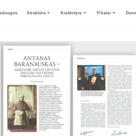
aslaugos
Struktūra
Kraštotyra
Filialai
Duom