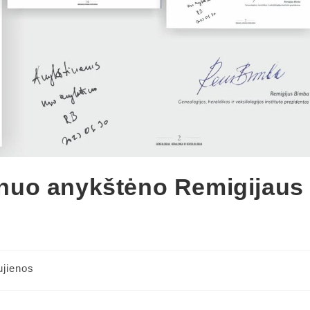
nuo anykštėno Remigijaus
jienos