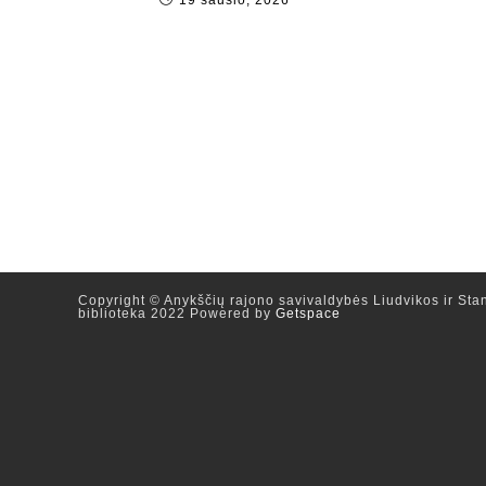
19 sausio, 2026
Copyright © Anykščių rajono savivaldybės Liudvikos ir Stan
biblioteka 2022 Powered by
Getspace