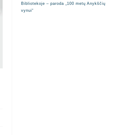
Bibliotekoje – paroda „100 metų Anykščių
vynui“