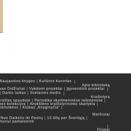
Naujausios knygos
Kultūros Kurortas
Apie biblioteką
vas Didžiuliai
Vykdomi projektai
Įgyvendinti projektai
Darbo laikas
Svetainės medis
Kraštotyra
kraštas spaudoje
Periodika skaitmeninėse laikmenose
nės kolekcijos
Anykštėno kraštotyrininko skaitykla
ibliotekos
Klubas „Knyginyčia“
Maršrutai
Nuo Daikslio iki Peslių
13 tiltų per Šventąją
muriui pamaloninti
Filialai