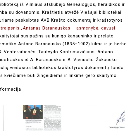
 biblioteką iš Vilniaus atskubėjo Genealogijos, heraldikos ir
mba su dovanomis. Kraštietis atvežė Viešajai bibliotekai
“, kuriame paskelbtas AVB Krašto dokumentų ir kraštotyros
 straipsnis „Antanas Baranauskas – asmenybė, davusi
aitytojai susipažins su kunigo kanauninko ir prelato,
atematiko Antano Baranausko (1835–1902) kilme ir jo herbo
, B. Venteraitienės, Tautvydo Kontrimavičiaus, Antano
nuotraukos iš A. Baranausko ir A. Vienuolio-Žukausko
žiulių viešosios bibliotekos kraštotyros dokumentų fondo.
s kviečiame būti žingeidiems ir linkime gero skaitymo.
nformacija