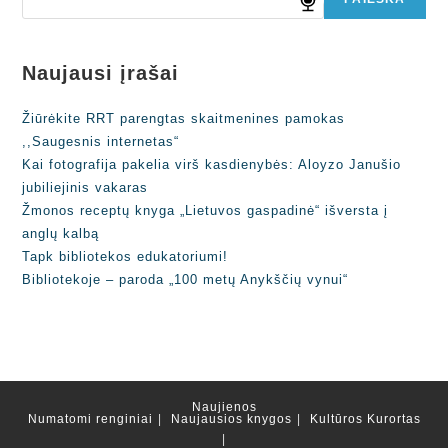
Naujausi įrašai
Žiūrėkite RRT parengtas skaitmenines pamokas
,,Saugesnis internetas“
Kai fotografija pakelia virš kasdienybės: Aloyzo Janušio
jubiliejinis vakaras
Žmonos receptų knyga „Lietuvos gaspadinė“ išversta į
anglų kalbą
Tapk bibliotekos edukatoriumi!
Bibliotekoje – paroda „100 metų Anykščių vynui“
Naujienos
Numatomi renginiai
Naujausios knygos
Kultūros Kurortas