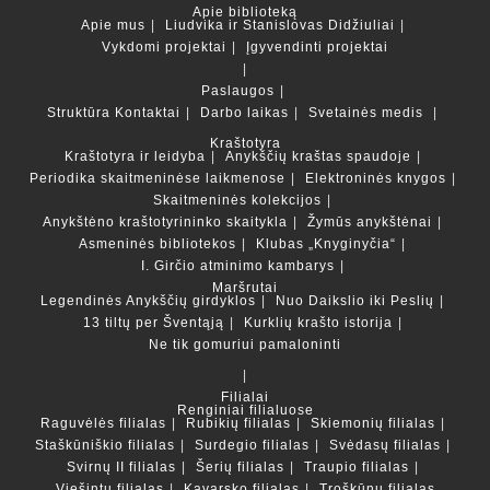
Apie biblioteką
Apie mus
Liudvika ir Stanislovas Didžiuliai
Vykdomi projektai
Įgyvendinti projektai
Paslaugos
Struktūra
Kontaktai
Darbo laikas
Svetainės medis
Kraštotyra
Kraštotyra ir leidyba
Anykščių kraštas spaudoje
Periodika skaitmeninėse laikmenose
Elektroninės knygos
Skaitmeninės kolekcijos
Anykštėno kraštotyrininko skaitykla
Žymūs anykštėnai
Asmeninės bibliotekos
Klubas „Knyginyčia“
I. Girčio atminimo kambarys
Maršrutai
Legendinės Anykščių girdyklos
Nuo Daikslio iki Peslių
13 tiltų per Šventąją
Kurklių krašto istorija
Ne tik gomuriui pamaloninti
Filialai
Renginiai filialuose
Raguvėlės filialas
Rubikių filialas
Skiemonių filialas
Staškūniškio filialas
Surdegio filialas
Svėdasų filialas
Svirnų II filialas
Šerių filialas
Traupio filialas
Viešintų filialas
Kavarsko filialas
Troškūnų filialas