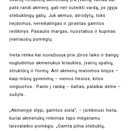
pats randi akmenį, gali net suteikti vardą, jis įgyja
stebuklingų galių. Juk akmuo, atrodytų, toks
neįdomus, nereikalingas ir įprastas gamtos
reiškinys. Pasaulis margas, nuostabus ir kupinas
įvairiausių pomėgių.
Iveta renka kai nuvažiuoja prie jūros laiko ir bangų
nugludintus akmenukus kriaukles, įvairių spalvų,
struktūrų ir formų. Ant akmenų matomos linijos –
kaip mūsų gyvenimų – vienos tiesios, kitos
vingiuotos… Paimi į ranką – šaltas, palaikai delne –
sušyla…
„Akmenyje slypi, gamtos siela“, – įsitikinusi Iveta,
kuriai akmenukų rinkimas tapo mėgstamu
laisvalaikio pomėgiu. „Gamta pilna stebuklų,