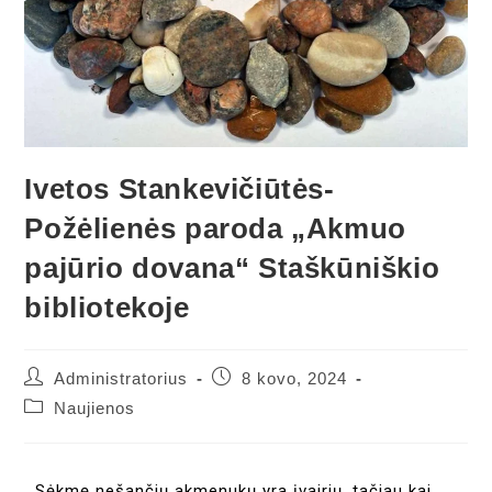
Ivetos Stankevičiūtės-
Požėlienės paroda „Akmuo
pajūrio dovana“ Staškūniškio
bibliotekoje
Administratorius
8 kovo, 2024
Naujienos
Sėkmę nešančių akmenukų yra įvairių, tačiau kai