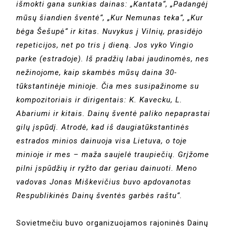
išmokti gana sunkias dainas: „Kantata“, „Padangėj
mūsų šiandien šventė“, „Kur Nemunas teka“, „Kur
bėga Šešupė“ ir kitas. Nuvykus į Vilnių, prasidėjo
repeticijos, net po tris į dieną. Jos vyko Vingio
parke (estradoje). Iš pradžių labai jaudinomės, nes
nežinojome, kaip skambės mūsų daina 30-
tūkstantinėje minioje. Čia mes susipažinome su
kompozitoriais ir dirigentais: K. Kavecku, L.
Abariumi ir kitais. Dainų šventė paliko nepaprastai
gilų įspūdį. Atrodė, kad iš daugiatūkstantinės
estrados minios dainuoja visa Lietuva, o toje
minioje ir mes – maža saujelė traupiečių. Grįžome
pilni įspūdžių ir ryžto dar geriau dainuoti. Meno
vadovas Jonas Miškevičius buvo apdovanotas
Respublikinės Dainų šventės garbės raštu“.
Sovietmečiu buvo organizuojamos rajoninės Dainų