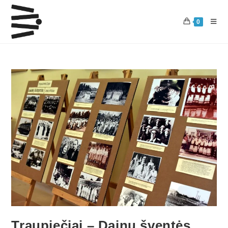
0
Traupiečiai – Dainų šventės