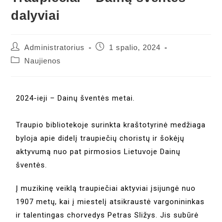
dalyviai
Administratorius
1 spalio, 2024
Naujienos
2024-ieji – Dainų šventės metai.
Traupio bibliotekoje surinkta kraštotyrinė medžiaga
byloja apie didelį traupiečių choristų ir šokėjų
aktyvumą nuo pat pirmosios Lietuvoje Dainų
šventės.
Į muzikinę veiklą traupiečiai aktyviai įsijungė nuo
1907 metų, kai į miestelį atsikraustė vargonininkas
ir talentingas chorvedys Petras Sližys. Jis subūrė