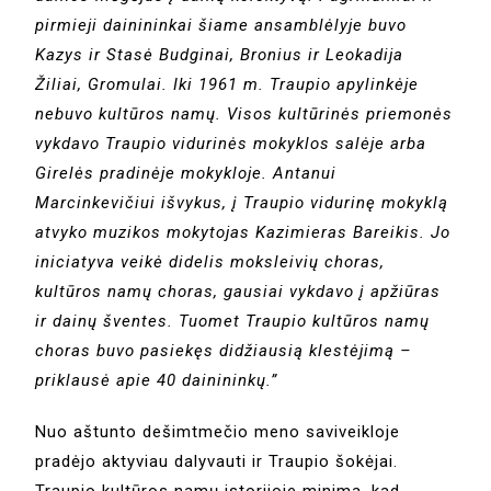
pirmieji dainininkai šiame ansamblėlyje buvo
Kazys ir Stasė Budginai, Bronius ir Leokadija
Žiliai, Gromulai. Iki 1961 m. Traupio apylinkėje
nebuvo kultūros namų. Visos kultūrinės priemonės
vykdavo Traupio vidurinės mokyklos salėje arba
Girelės pradinėje mokykloje. Antanui
Marcinkevičiui išvykus, į Traupio vidurinę mokyklą
atvyko muzikos mokytojas Kazimieras Bareikis. Jo
iniciatyva veikė didelis moksleivių choras,
kultūros namų choras, gausiai vykdavo į apžiūras
ir dainų šventes. Tuomet Traupio kultūros namų
choras buvo pasiekęs didžiausią klestėjimą –
priklausė apie 40 dainininkų.”
Nuo aštunto dešimtmečio meno saviveikloje
pradėjo aktyviau dalyvauti ir Traupio šokėjai.
Traupio kultūros namų istorijoje minima, kad