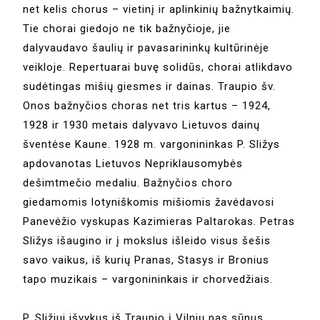
net kelis chorus – vietinį ir aplinkinių bažnytkaimių.
Tie chorai giedojo ne tik bažnyčioje, jie
dalyvaudavo šaulių ir pavasarininkų kultūrinėje
veikloje. Repertuarai buvę solidūs, chorai atlikdavo
sudėtingas mišių giesmes ir dainas. Traupio šv.
Onos bažnyčios choras net tris kartus – 1924,
1928 ir 1930 metais dalyvavo Lietuvos dainų
šventėse Kaune. 1928 m. vargonininkas P. Sližys
apdovanotas Lietuvos Nepriklausomybės
dešimtmečio medaliu. Bažnyčios choro
giedamomis lotyniškomis mišiomis žavėdavosi
Panevėžio vyskupas Kazimieras Paltarokas. Petras
Sližys išaugino ir į mokslus išleido visus šešis
savo vaikus, iš kurių Pranas, Stasys ir Bronius
tapo muzikais – vargonininkais ir chorvedžiais.
P. Sližiui išvykus iš Traupio į Vilnių pas sūnus,