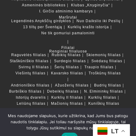
Asmeninės bibliotekos
Klubas „Knyginyčia“
I. Girčio atminimo kambarys
Maršrutai
Legendinės Anykščių girdyklos
Nuo Daikslio iki Peslių
13 tiltų per Šventąją
Kurklių krašto istorija
Ne tik gomuriui pamaloninti
Filialai
Renginiai filialuose
Raguvėlės filialas
Rubikių filialas
Skiemonių filialas
Staškūniškio filialas
Surdegio filialas
Svėdasų filialas
Svirnų II filialas
Šerių filialas
Traupio filialas
Viešintų filialas
Kavarsko filialas
Troškūnų filialas
Andrioniškio filialas
Ažuožerių filialas
Budrių filialas
Burbiškio filialas
Debeikių filialas
N. Elmininkų filialas
Istorijų dvarelis
Kurklių II filialas
Kurklių filialas
Leliūnų filialas
Mačionių filialas
Kuniškių filialas
Mes naudojame slapukus, kurie užtikrina, kad Jums bus patogu
Duomenų bazės ir katalogai
naudotis tinklalapiu. Jei toliau naršysite mūsų tinklalapyje, tai
LT
tolygu Jūsų sutikimui su slapukų naudojimu.
Copyright © Anykščių rajono savivaldybės Liudvikos ir
LT
Stanislovo Didžiulių viešoji biblioteka 2022 Powered by