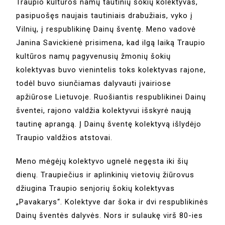
Traupio kultūros namų tautinių šokių kolektyvas,
pasipuošęs naujais tautiniais drabužiais, vyko į
Vilnių, į respublikinę Dainų šventę. Meno vadovė
Janina Savickienė prisimena, kad ilgą laiką Traupio
kultūros namų pagyvenusių žmonių šokių
kolektyvas buvo vienintelis toks kolektyvas rajone,
todėl buvo siunčiamas dalyvauti įvairiose
apžiūrose Lietuvoje. Ruošiantis respublikinei Dainų
šventei, rajono valdžia kolektyvui išskyrė naują
tautinę aprangą. Į Dainų šventę kolektyvą išlydėjo
Traupio valdžios atstovai.
Meno mėgėjų kolektyvo ugnelė negęsta iki šių
dienų. Traupiečius ir aplinkinių vietovių žiūrovus
džiugina Traupio senjorių šokių kolektyvas
„Pavakarys“. Kolektyve dar šoka ir dvi respublikinės
Dainų šventės dalyvės. Nors ir sulaukę virš 80-ies