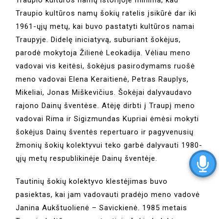
Traupio kultūros namų šokių ratelis įsikūrė dar iki
1961-ųjų metų, kai buvo pastatyti kultūros namai
Traupyje. Didelę iniciatyvą, suburiant šokėjus,
parodė mokytoja Žilienė Leokadija. Vėliau meno
vadovai vis keitėsi, šokėjus pasirodymams ruošė
meno vadovai Elena Keraitienė, Petras Rauplys,
Mikeliai, Jonas Miškevičius. Šokėjai dalyvaudavo
rajono Dainų šventėse. Atėję dirbti į Traupį meno
vadovai Rima ir Sigizmundas Kupriai ėmėsi mokyti
šokėjus Dainų šventės repertuaro ir pagyvenusių
žmonių šokių kolektyvui teko garbė dalyvauti 1980-
ųjų metų respublikinėje Dainų šventėje.
Tautinių šokių kolektyvo klestėjimas buvo
pasiektas, kai jam vadovauti pradėjo meno vadovė
Janina Aukštuolienė – Savickienė. 1985 metais