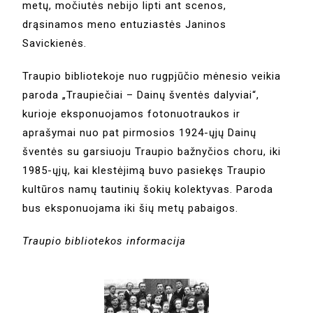
metų, močiutės nebijo lipti ant scenos,
drąsinamos meno entuziastės Janinos
Savickienės.
Traupio bibliotekoje nuo rugpjūčio mėnesio veikia
paroda „Traupiečiai – Dainų šventės dalyviai“,
kurioje eksponuojamos fotonuotraukos ir
aprašymai nuo pat pirmosios 1924-ųjų Dainų
šventės su garsiuoju Traupio bažnyčios choru, iki
1985-ųjų, kai klestėjimą buvo pasiekęs Traupio
kultūros namų tautinių šokių kolektyvas. Paroda
bus eksponuojama iki šių metų pabaigos.
Traupio bibliotekos informacija