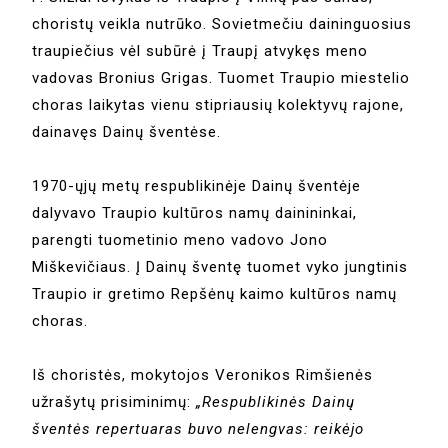
choristų veikla nutrūko. Sovietmečiu daininguosius
traupiečius vėl subūrė į Traupį atvykęs meno
vadovas Bronius Grigas. Tuomet Traupio miestelio
choras laikytas vienu stipriausių kolektyvų rajone,
dainavęs Dainų šventėse.
1970-ųjų metų respublikinėje Dainų šventėje
dalyvavo Traupio kultūros namų dainininkai,
parengti tuometinio meno vadovo Jono
Miškevičiaus. Į Dainų šventę tuomet vyko jungtinis
Traupio ir gretimo Repšėnų kaimo kultūros namų
choras.
Iš choristės, mokytojos Veronikos Rimšienės
užrašytų prisiminimų:
„Respublikinės Dainų
šventės repertuaras buvo nelengvas: reikėjo