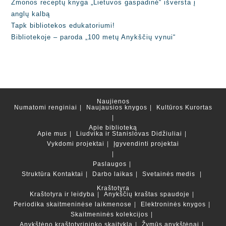
Žmonos receptų knyga „Lietuvos gaspadinė“ išversta į
anglų kalbą
Tapk bibliotekos edukatoriumi!
Bibliotekoje – paroda „100 metų Anykščių vynui“
Naujienos
Numatomi renginiai
Naujausios knygos
Kultūros Kurortas
Apie biblioteką
Apie mus
Liudvika ir Stanislovas Didžiuliai
Vykdomi projektai
Įgyvendinti projektai
Paslaugos
Struktūra
Kontaktai
Darbo laikas
Svetainės medis
Kraštotyra
Kraštotyra ir leidyba
Anykščių kraštas spaudoje
Periodika skaitmeninėse laikmenose
Elektroninės knygos
Skaitmeninės kolekcijos
Anykštėno kraštotyrininko skaitykla
Žymūs anykštėnai