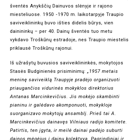
šventės Anykščių Dainuvos slėnyje ir rajono
miesteliuose. 1950 -1970 m. laikotarpyje Traupio
saviveiklininkų buvo išties didelis būrys, vien
dainininkų – per 40. Dainų šventės tuo metu
vykdavo Troškūnų estradoje, nes Traupio miestelis
priklausė Troškūnų rajonui.
Iš užrašytų buvusios saviveiklininkės, mokytojos
Stasės Budginienės prisiminimų:
„1957 metais
meninę saviveiklą Traupyje pradėjo organizuoti
priaugančios vidurinės mokyklos direktorius
Antanas Marcinkevičius. Jis mokėjo skambinti
pianinu ir galėdavo akomponuoti, mokykloje
suorganizavo mokytojų ansamblį. Prieš tai A.
Marcinkevičius dainavęs Vilniaus radijo komitete.
Patirtis, ten įgyta, ir meilė dainai padėjo suburti
dainos mėgėjus į dainų kolektyvą. Pagrindiniai ir