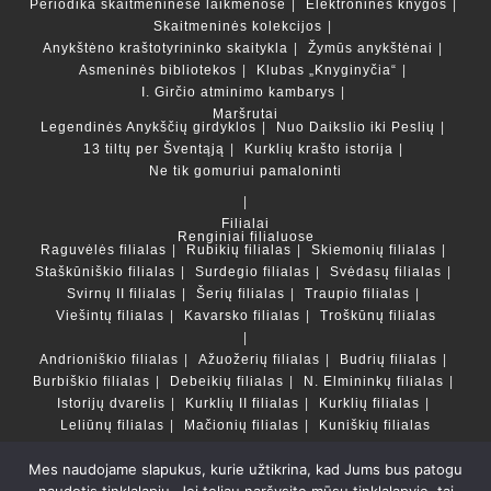
Periodika skaitmeninėse laikmenose
Elektroninės knygos
Skaitmeninės kolekcijos
Anykštėno kraštotyrininko skaitykla
Žymūs anykštėnai
Asmeninės bibliotekos
Klubas „Knyginyčia“
I. Girčio atminimo kambarys
Maršrutai
Legendinės Anykščių girdyklos
Nuo Daikslio iki Peslių
13 tiltų per Šventąją
Kurklių krašto istorija
Ne tik gomuriui pamaloninti
Filialai
Renginiai filialuose
Raguvėlės filialas
Rubikių filialas
Skiemonių filialas
Staškūniškio filialas
Surdegio filialas
Svėdasų filialas
Svirnų II filialas
Šerių filialas
Traupio filialas
Viešintų filialas
Kavarsko filialas
Troškūnų filialas
Andrioniškio filialas
Ažuožerių filialas
Budrių filialas
Burbiškio filialas
Debeikių filialas
N. Elmininkų filialas
Istorijų dvarelis
Kurklių II filialas
Kurklių filialas
Leliūnų filialas
Mačionių filialas
Kuniškių filialas
Mes naudojame slapukus, kurie užtikrina, kad Jums bus patogu
Duomenų bazės ir katalogai