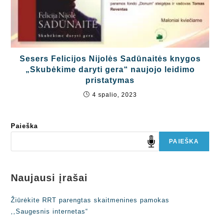
Sesers Felicijos Nijolės Sadūnaitės knygos
„Skubėkime daryti gera“ naujojo leidimo
pristatymas
4 spalio, 2023
Paieška
PAIEŠKA
Naujausi įrašai
Žiūrėkite RRT parengtas skaitmenines pamokas
,,Saugesnis internetas“