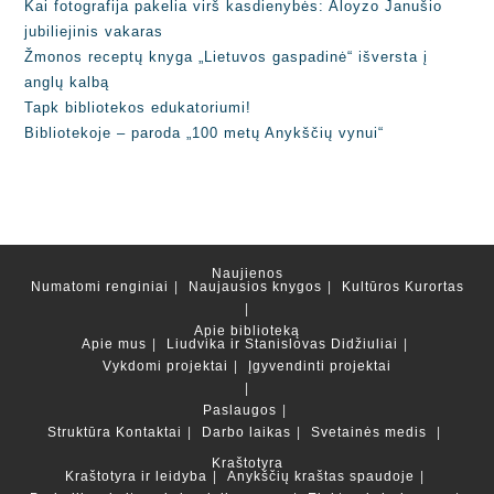
Kai fotografija pakelia virš kasdienybės: Aloyzo Janušio
jubiliejinis vakaras
Žmonos receptų knyga „Lietuvos gaspadinė“ išversta į
anglų kalbą
Tapk bibliotekos edukatoriumi!
Bibliotekoje – paroda „100 metų Anykščių vynui“
Naujienos
Numatomi renginiai
Naujausios knygos
Kultūros Kurortas
Apie biblioteką
Apie mus
Liudvika ir Stanislovas Didžiuliai
Vykdomi projektai
Įgyvendinti projektai
Paslaugos
Struktūra
Kontaktai
Darbo laikas
Svetainės medis
Kraštotyra
Kraštotyra ir leidyba
Anykščių kraštas spaudoje