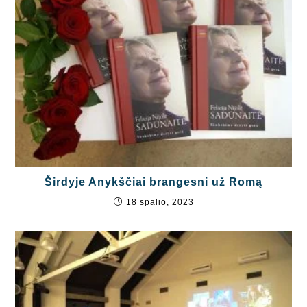
Širdyje Anykščiai brangesni už Romą
18 spalio, 2023