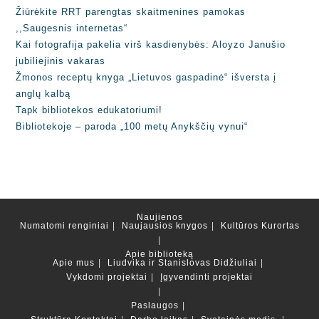
Žiūrėkite RRT parengtas skaitmenines pamokas
,,Saugesnis internetas“
Kai fotografija pakelia virš kasdienybės: Aloyzo Janušio
jubiliejinis vakaras
Žmonos receptų knyga „Lietuvos gaspadinė“ išversta į
anglų kalbą
Tapk bibliotekos edukatoriumi!
Bibliotekoje – paroda „100 metų Anykščių vynui“
Naujienos
Numatomi renginiai
Naujausios knygos
Kultūros Kurortas
Apie biblioteką
Apie mus
Liudvika ir Stanislovas Didžiuliai
Vykdomi projektai
Įgyvendinti projektai
Paslaugos