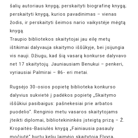
šalių autoriaus knygą; perskaityti biografinę knygą;
perskaityti knygą, kurios pavadinimas – vienas
žodis, ir perskaityti šeimos nario vaikystėje mėgtą
knygą.
Traupio bibliotekos skaitytojai jau eilę metų
ištikimai dalyvauja skaitymo iššūkyje, bei įsijungia
vis nauji. Džiugu, kad šią vasarą konkurse dalyvavo
net 17 skaitytojų. Jauniausiam Benukui – penkeri,
vyriausiai Palmirai – 86- eri metai.
Rugsėjo 30-osios popietę biblioteka konkurso
dalyvius sukvietė į padėkos popietę „Skaitymo
iššūkiui pasibaigus: pašnekesiai prie arbatos
puodelio“. Renginio metu vasaros skaitytojams
įteikti diplomai, bibliotekininkės įsteigtą prizą – Ž.
Kropaitės-Basiulės knygą „Fainiausia pasauly
močiutė“ burtų keliu laimėjo skaitytoja Elvyra,