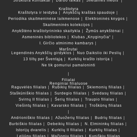
Struktūra
Kontaktai
Darbo laikas
Svetainės medis
Kraštotyra
Kraštotyra ir leidyba
Anykščių kraštas spaudoje
Periodika skaitmeninėse laikmenose
Elektroninės knygos
Skaitmeninės kolekcijos
Anykštėno kraštotyrininko skaitykla
Žymūs anykštėnai
Asmeninės bibliotekos
Klubas „Knyginyčia“
I. Girčio atminimo kambarys
Maršrutai
Legendinės Anykščių girdyklos
Nuo Daikslio iki Peslių
13 tiltų per Šventąją
Kurklių krašto istorija
Ne tik gomuriui pamaloninti
Filialai
Renginiai filialuose
Raguvėlės filialas
Rubikių filialas
Skiemonių filialas
Staškūniškio filialas
Surdegio filialas
Svėdasų filialas
Svirnų II filialas
Šerių filialas
Traupio filialas
Viešintų filialas
Kavarsko filialas
Troškūnų filialas
Andrioniškio filialas
Ažuožerių filialas
Budrių filialas
Burbiškio filialas
Debeikių filialas
N. Elmininkų filialas
Istorijų dvarelis
Kurklių II filialas
Kurklių filialas
Leliūnų filialas
Mačionių filialas
Kuniškių filialas