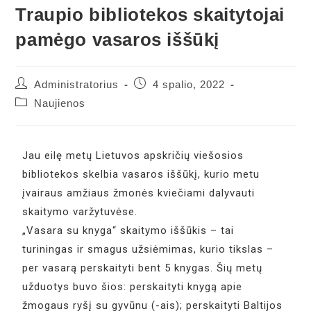
Traupio bibliotekos skaitytojai
pamėgo vasaros iššūkį
Administratorius
4 spalio, 2022
Naujienos
Jau eilę metų Lietuvos apskričių viešosios
bibliotekos skelbia vasaros iššūkį, kurio metu
įvairaus amžiaus žmonės kviečiami dalyvauti
skaitymo varžytuvėse.
„Vasara su knyga“ skaitymo iššūkis – tai
turiningas ir smagus užsiėmimas, kurio tikslas –
per vasarą perskaityti bent 5 knygas. Šių metų
užduotys buvo šios: perskaityti knygą apie
žmogaus ryšį su gyvūnu (-ais); perskaityti Baltijos