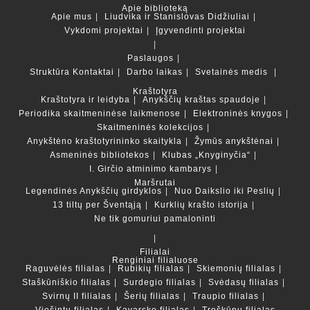
Apie biblioteką
Apie mus
Liudvika ir Stanislovas Didžiuliai
Vykdomi projektai
Įgyvendinti projektai
Paslaugos
Struktūra
Kontaktai
Darbo laikas
Svetainės medis
Kraštotyra
Kraštotyra ir leidyba
Anykščių kraštas spaudoje
Periodika skaitmeninėse laikmenose
Elektroninės knygos
Skaitmeninės kolekcijos
Anykštėno kraštotyrininko skaitykla
Žymūs anykštėnai
Asmeninės bibliotekos
Klubas „Knyginyčia“
I. Girčio atminimo kambarys
Maršrutai
Legendinės Anykščių girdyklos
Nuo Daikslio iki Peslių
13 tiltų per Šventąją
Kurklių krašto istorija
Ne tik gomuriui pamaloninti
Filialai
Renginiai filialuose
Raguvėlės filialas
Rubikių filialas
Skiemonių filialas
Staškūniškio filialas
Surdegio filialas
Svėdasų filialas
Svirnų II filialas
Šerių filialas
Traupio filialas
Viešintų filialas
Kavarsko filialas
Troškūnų filialas