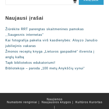
Naujausi įrašai
Žiūrėkite RRT parengtas skaitmenines pamokas
,,Saugesnis internetas“
Kai fotografija pakelia virš kasdienybės: Aloyzo Janušio
jubiliejinis vakaras
Žmonos receptų knyga „Lietuvos gaspadinė“ išversta į
anglų kalbą
Tapk bibliotekos edukatoriumi!
Bibliotekoje – paroda „100 metų Anykščių vynui“
Naujienos
Numatomi renginiai
Naujausios knygos
Kultūros Kurortas