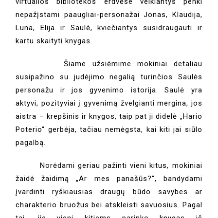
virtualios bibliotekos erdvėse veikiantys penki
nepažįstami paaugliai-personažai Jonas, Klaudija,
Luna, Elija ir Saulė, kviečiantys susidraugauti ir
kartu skaityti knygas.
Šiame užsiėmime mokiniai detaliau
susipažino su judėjimo negalią turinčios Saulės
personažu ir jos gyvenimo istorija. Saulė yra
aktyvi, pozityviai į gyvenimą žvelgianti mergina, jos
aistra – krepšinis ir knygos, taip pat ji didelė „Hario
Poterio“ gerbėja, tačiau nemėgsta, kai kiti jai siūlo
pagalbą.
Norėdami geriau pažinti vieni kitus, mokiniai
žaidė žaidimą „Ar mes panašūs?“, bandydami
įvardinti ryškiausias draugų būdo savybes ar
charakterio bruožus bei atskleisti savuosius. Pagal