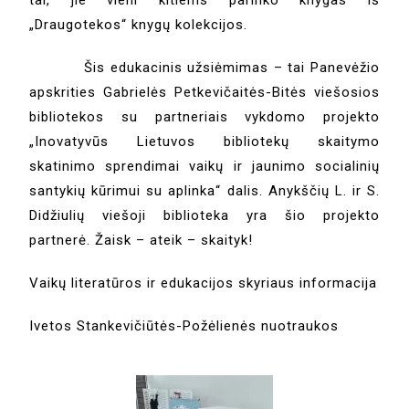
tai, jie vieni kitiems parinko knygas iš
„Draugotekos“ knygų kolekcijos.
Šis edukacinis užsiėmimas – tai Panevėžio
apskrities Gabrielės Petkevičaitės-Bitės viešosios
bibliotekos su partneriais vykdomo projekto
„Inovatyvūs Lietuvos bibliotekų skaitymo
skatinimo sprendimai vaikų ir jaunimo socialinių
santykių kūrimui su aplinka“ dalis. Anykščių L. ir S.
Didžiulių viešoji biblioteka yra šio projekto
partnerė. Žaisk – ateik – skaityk!
Vaikų literatūros ir edukacijos skyriaus informacija
Ivetos Stankevičiūtės-Požėlienės nuotraukos