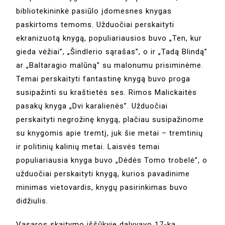
bibliotekininkė pasiūlo įdomesnes knygas
paskirtoms temoms. Užduočiai perskaityti
ekranizuotą knygą, populiariausios buvo „Ten, kur
gieda vėžiai”, „Šindlerio sąrašas”, o ir „Tadą Blindą”
ar „Baltaragio malūną” su malonumu prisiminėme.
Temai perskaityti fantastinę knygą buvo proga
susipažinti su kraštietės ses. Rimos Malickaitės
pasakų knyga „Dvi karalienės”. Užduočiai
perskaityti negrožinę knygą, plačiau susipažinome
su knygomis apie tremtį, juk šie metai – tremtinių
ir politinių kalinių metai. Laisvės temai
populiariausia knyga buvo „Dėdės Tomo trobelė”, o
užduočiai perskaityti knygą, kurios pavadinime
minimas vietovardis, knygų pasirinkimas buvo
didžiulis.
Vasaros skaitymo iššūkyje dalyvavo 17-ka