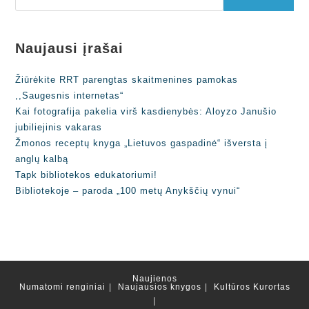
Naujausi įrašai
Žiūrėkite RRT parengtas skaitmenines pamokas
,,Saugesnis internetas“
Kai fotografija pakelia virš kasdienybės: Aloyzo Janušio
jubiliejinis vakaras
Žmonos receptų knyga „Lietuvos gaspadinė“ išversta į
anglų kalbą
Tapk bibliotekos edukatoriumi!
Bibliotekoje – paroda „100 metų Anykščių vynui“
Naujienos
Numatomi renginiai
Naujausios knygos
Kultūros Kurortas