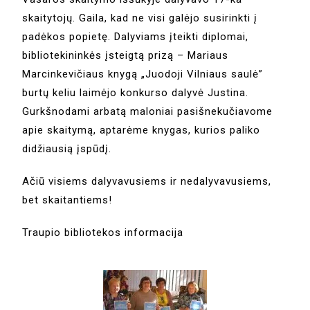
skaitytojų. Gaila, kad ne visi galėjo susirinkti į
padėkos popietę. Dalyviams įteikti diplomai,
bibliotekininkės įsteigtą prizą – Mariaus
Marcinkevičiaus knygą „Juodoji Vilniaus saulė”
burtų keliu laimėjo konkurso dalyvė Justina.
Gurkšnodami arbatą maloniai pasišnekučiavome
apie skaitymą, aptarėme knygas, kurios paliko
didžiausią įspūdį.
Ačiū visiems dalyvavusiems ir nedalyvavusiems,
bet skaitantiems!
Traupio bibliotekos informacija