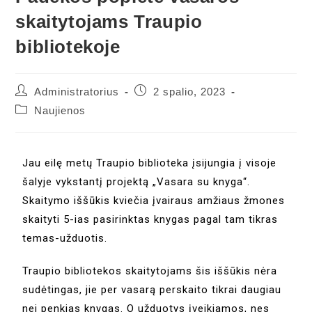
skaitytojams Traupio
bibliotekoje
Administratorius
2 spalio, 2023
Naujienos
Jau eilę metų Traupio biblioteka įsijungia į visoje
šalyje vykstantį projektą „Vasara su knyga“.
Skaitymo iššūkis kviečia įvairaus amžiaus žmones
skaityti 5-ias pasirinktas knygas pagal tam tikras
temas-užduotis.
Traupio bibliotekos skaitytojams šis iššūkis nėra
sudėtingas, jie per vasarą perskaito tikrai daugiau
nei penkias knygas. O užduotys įveikiamos, nes