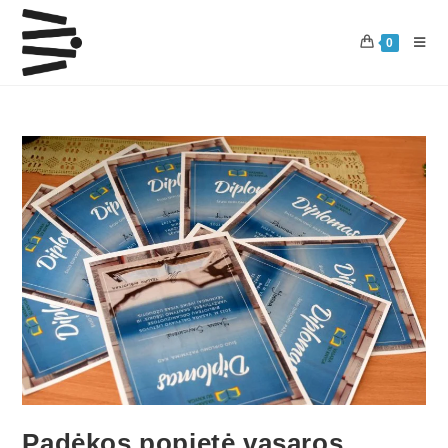
0
Padėkos popietė vasaros