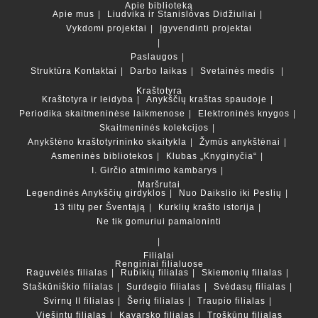
Apie biblioteką
Apie mus
Liudvika ir Stanislovas Didžiuliai
Vykdomi projektai
Įgyvendinti projektai
Paslaugos
Struktūra
Kontaktai
Darbo laikas
Svetainės medis
Kraštotyra
Kraštotyra ir leidyba
Anykščių kraštas spaudoje
Periodika skaitmeninėse laikmenose
Elektroninės knygos
Skaitmeninės kolekcijos
Anykštėno kraštotyrininko skaitykla
Žymūs anykštėnai
Asmeninės bibliotekos
Klubas „Knyginyčia“
I. Girčio atminimo kambarys
Maršrutai
Legendinės Anykščių girdyklos
Nuo Daikslio iki Peslių
13 tiltų per Šventąją
Kurklių krašto istorija
Ne tik gomuriui pamaloninti
Filialai
Renginiai filialuose
Raguvėlės filialas
Rubikių filialas
Skiemonių filialas
Staškūniškio filialas
Surdegio filialas
Svėdasų filialas
Svirnų II filialas
Šerių filialas
Traupio filialas
Viešintų filialas
Kavarsko filialas
Troškūnų filialas