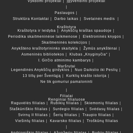
Vykdomi projektai
Įgyvendinti projektai
Paslaugos
Struktūra
Kontaktai
Darbo laikas
Svetainės medis
Kraštotyra
Kraštotyra ir leidyba
Anykščių kraštas spaudoje
Periodika skaitmeninėse laikmenose
Elektroninės knygos
Skaitmeninės kolekcijos
Anykštėno kraštotyrininko skaitykla
Žymūs anykštėnai
Asmeninės bibliotekos
Klubas „Knyginyčia“
I. Girčio atminimo kambarys
Maršrutai
Legendinės Anykščių girdyklos
Nuo Daikslio iki Peslių
13 tiltų per Šventąją
Kurklių krašto istorija
Ne tik gomuriui pamaloninti
Filialai
Renginiai filialuose
Raguvėlės filialas
Rubikių filialas
Skiemonių filialas
Staškūniškio filialas
Surdegio filialas
Svėdasų filialas
Svirnų II filialas
Šerių filialas
Traupio filialas
Viešintų filialas
Kavarsko filialas
Troškūnų filialas
Andrioniškio filialas
Ažuožerių filialas
Budrių filialas