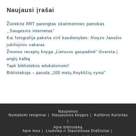
Naujausi įrašai
Žiūrėkite RRT parengtas skaitmenines pamokas
,,Saugesnis internetas“
Kai fotografija pakelia virš kasdienybės: Aloyzo Janušio
jubiliejinis vakaras
Žmonos receptų knyga „Lietuvos gaspadinė“ išversta į
anglų kalbą
Tapk bibliotekos edukatoriumi!
Bibliotekoje – paroda „100 metų Anykščių vynui“
Naujienos
Numatomi renginiai
Naujausios knygos
Kultūros Kurortas
Apie biblioteką
Apie mus
Liudvika ir Stanislovas Didžiuliai